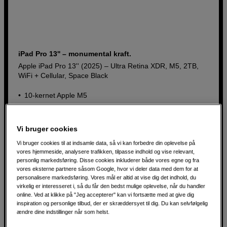
iPad Pro 13'' – monumental kraft.
Apple iPad Pro 13'' (2025) – Ultra Retina XDR, M5, 2TB,
WiFi + Cellular, Space Black
10-kernet Apple M5
13'' Ultra Retina XDR med OLED
WiFi 7
Vi bruger cookies
Vi bruger cookies til at indsamle data, så vi kan forbedre din oplevelse på
25.690
DKK
vores hjemmeside, analysere trafikken, tilpasse indhold og vise relevant,
personlig markedsføring. Disse cookies inkluderer både vores egne og fra
vores eksterne partnere såsom Google, hvor vi deler data med dem for at
personalisere markedsføring. Vores mål er altid at vise dig det indhold, du
virkelig er interesseret i, så du får den bedst mulige oplevelse, når du handler
online. Ved at klikke på "Jeg accepterer" kan vi fortsætte med at give dig
Produktblad
inspiration og personlige tilbud, der er skræddersyet til dig. Du kan selvfølgelig
ændre dine indstillinger når som helst.