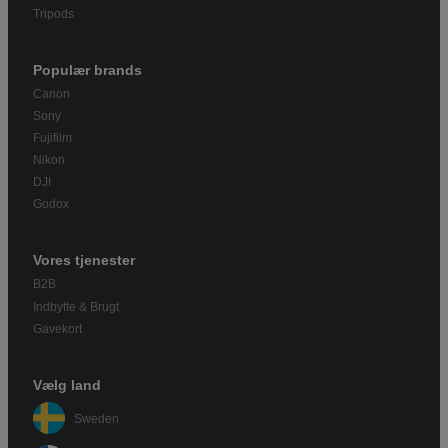
Tripods
Populær brands
Canon
Sony
Fujifilm
Nikon
DJI
Godox
Vores tjenester
B2B
Indbytte & Brugt
Gavekort
Vælg land
Sweden