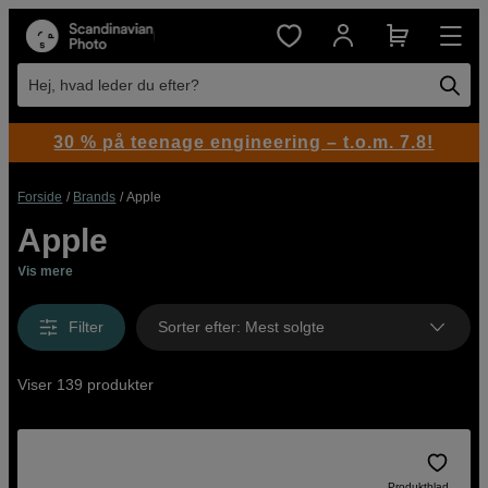
Hej, hvad leder du efter?
30 % på teenage engineering – t.o.m. 7.8!
Forside
Brands
Apple
Apple
Vis mere
Filter
Sorter efter
:
Mest solgte
Viser 139 produkter
Produktblad