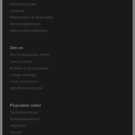
Købsbetingelser
Levering
Reklamation & Reparation
Personoplysninger
Skift cookieindstillinger
Om os
Om Scandinavian Photo
Vores historie
Butikker & Åbningstider
Ledige stillinger
Code of Conduct
Whistleblowerportal
Populære sider
Systemkameraer
Kompaktkameraer
Objektiver
Droner