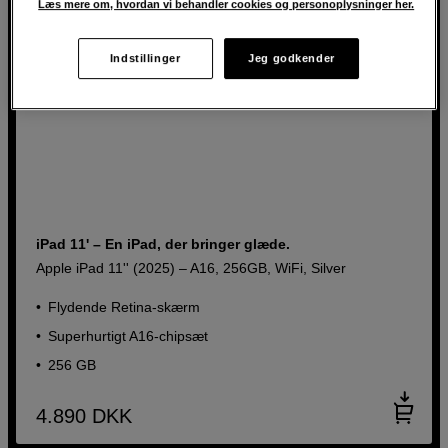
Læs mere om, hvordan vi behandler cookies og personoplysninger her.
Indstillinger
Jeg godkender
iPad 11' – En iPad, der bringer glæde.
Apple iPad 11'' (2025) – A16, 256GB, WiFi, Silver
Flydende Retina-skærm
Superhurtigt A16-chipsæt
256 GB
4.890
DKK