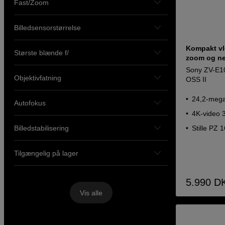
Fast/Zoom
Billedsensorstørrelse
Kompakt vl
Største blænde f/
zoom og ne
Sony ZV-E10
Objektivfatning
OSS II
24,2-mega
Autofokus
4K-video 
Billedstabilisering
Stille PZ
Tilgængelig på lager
5.990
D
Vis alle