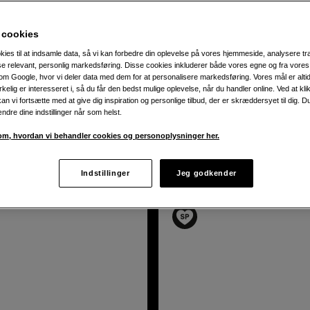
rustning og forbrugerelektronik.
 cookies
meraer, spejlløse systemkameraer, kompaktkameraer, objektive
kies til at indsamle data, så vi kan forbedre din oplevelse på vores hjemmeside, analysere tra
ise relevant, personlig markedsføring. Disse cookies inkluderer både vores egne og fra vore
m Google, hvor vi deler data med dem for at personalisere markedsføring. Vores mål er altid 
irkelig er interesseret i, så du får den bedst mulige oplevelse, når du handler online. Ved at kl
an vi fortsætte med at give dig inspiration og personlige tilbud, der er skræddersyet til dig. D
ændre dine indstillinger når som helst.
odukter
m, hvordan vi behandler cookies og personoplysninger her.
Indstillinger
Jeg godkender