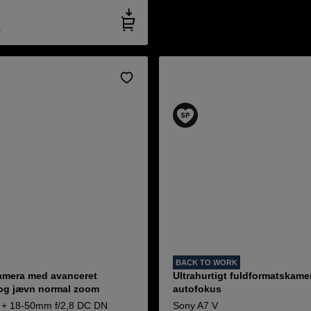
K
BACK TO WORK
mera med avanceret
Ultrahurtigt fuldformatskame
og jævn normal zoom
autofokus
 + 18-50mm f/2,8 DC DN
Sony A7 V