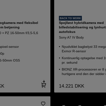
BACK TO WORK
ogkamera med fleksibel
Spejlløst hybridkamera med
m betjening
billedstabilisering og lynhurt
autofokus
 + PZ 16-50mm f/3,5-5,6
Sony A7 IV Body
pixel-sensor
Nyudviklet bagbelyst 33 mega
Exmor R-sensor
30p
Kontinuerlig optagelse med 10
 16-50mm OSS
pr. sekund
BIONZ XR-processoren er 8
hurtigere end den der sidder i
KK
14.221
DKK