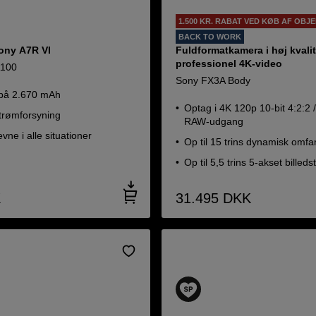
1.500 KR. RABAT VED KØB AF OBJE
BACK TO WORK
 Sony A7R VI
Fuldformatkamera i høj kvalite
professionel 4K-video
A100
Sony FX3A Body
 på 2.670 mAh
Optag i 4K 120p 10-bit 4:2:2 /
strømforsyning
RAW-udgang
vne i alle situationer
Op til 15 trins dynamisk omfa
Op til 5,5 trins 5-akset billeds
K
31.495
DKK