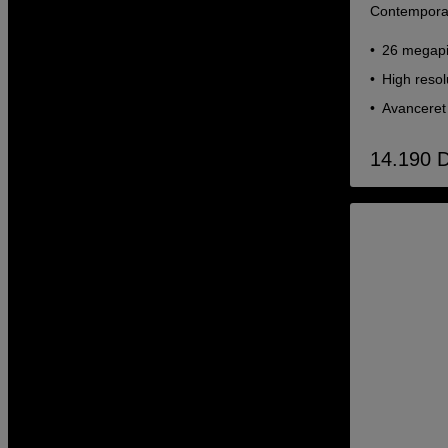
Contemporar
26 megapi
High resol
Avanceret 
14.190