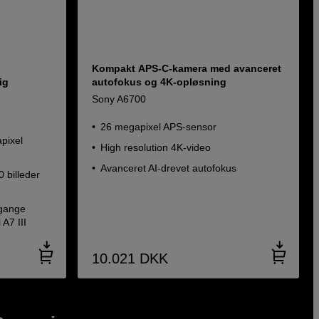
Kompakt APS-C-kamera med avanceret
ig
autofokus og 4K-opløsning
Sony A6700
26 megapixel APS-sensor
pixel
High resolution 4K-video
Avanceret AI-drevet autofokus
 billeder
 gange
 A7 III
10.021
DKK