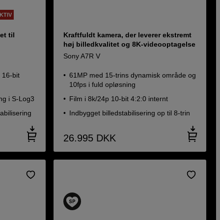
KTIV
t til
Kraftfuldt kamera, der leverer ekstremt
høj billedkvalitet og 8K-videooptagelse
Sony A7R V
 16-bit
61MP med 15-trins dynamisk område og
10fps i fuld opløsning
ng i S-Log3
Film i 8k/24p 10-bit 4:2:0 internt
tabilisering
Indbygget billedstabilisering op til 8-trin
26.995
DKK