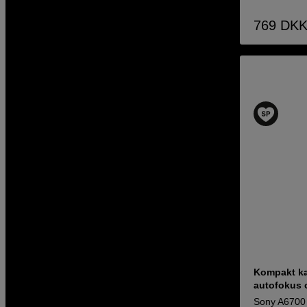
769
DK
Kompakt ka
autofokus 
Sony A6700