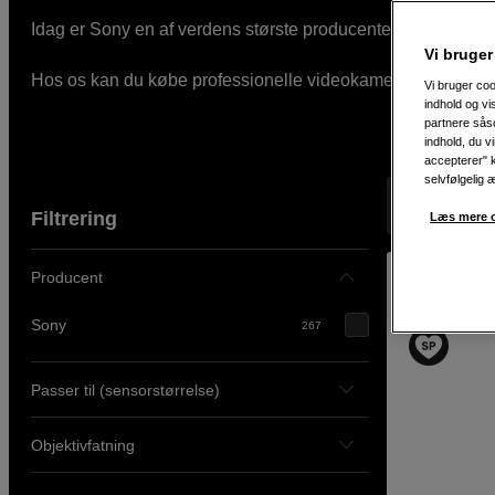
Idag er Sony en af verdens største producenter af kameraud
Vi bruger
Hos os kan du købe professionelle videokameraer, systemka
Vi bruger coo
indhold og v
partnere såso
indhold, du v
accepterer" k
selvfølgelig 
Viser 267 pr
Filtrering
Læs mere o
Producent
Sony
267
Passer til (sensorstørrelse)
Objektivfatning