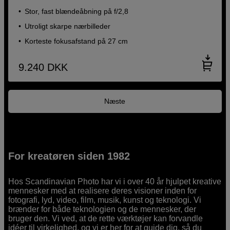
Stor, fast blændeåbning på f/2,8
Utroligt skarpe nærbilleder
Korteste fokusafstand på 27 cm
9.240
DKK
Næste
For kreatøren siden 1982
Hos Scandinavian Photo har vi i over 40 år hjulpet kreative
mennesker med at realisere deres visioner inden for
fotografi, lyd, video, film, musik, kunst og teknologi. Vi
brænder for både teknologien og de mennesker, der
bruger den. Vi ved, at de rette værktøjer kan forvandle
idéer til virkelighed, og vi er her for at guide dig, så du