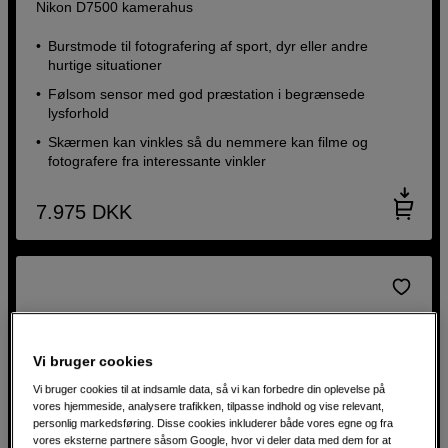
Nikon D7500 kamerahus
Burstmode til fotografering af sport, dyr eller andre
hurtige situationer
Følsom sensor med god præstation i begrænsede
lysforhold
Skærmen kan vinkles så du nemmere kan filme og
fotografere fra interessante vinkler
7.975
DKK
Vi bruger cookies
Vi bruger cookies til at indsamle data, så vi kan forbedre din oplevelse på
vores hjemmeside, analysere trafikken, tilpasse indhold og vise relevant,
personlig markedsføring. Disse cookies inkluderer både vores egne og fra
vores eksterne partnere såsom Google, hvor vi deler data med dem for at