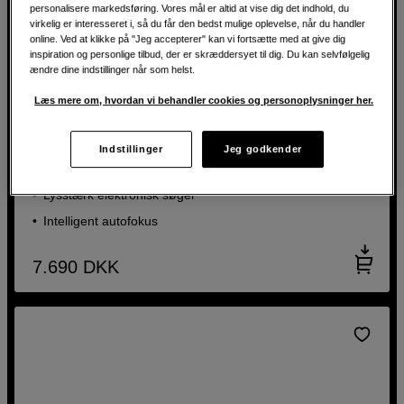
personalisere markedsføring. Vores mål er altid at vise dig det indhold, du
virkelig er interesseret i, så du får den bedst mulige oplevelse, når du handler
online. Ved at klikke på "Jeg accepterer" kan vi fortsætte med at give dig
inspiration og personlige tilbud, der er skræddersyet til dig. Du kan selvfølgelig
ændre dine indstillinger når som helst.
Læs mere om, hvordan vi behandler cookies og personoplysninger her.
Lille systemkamera og et kompakt zoomobjektiv
Nikon Nikon Z50 II + Z DX 16-50mm f/3,5-6,3
Indstillinger
Jeg godkender
Flere kreative funktioner
Lysstærk elektronisk søger
Intelligent autofokus
7.690
DKK