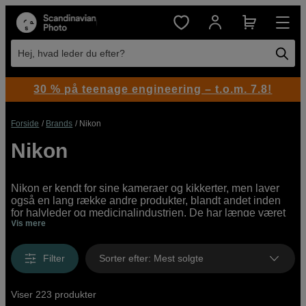
Hej, hvad leder du efter?
30 % på teenage engineering – t.o.m. 7.8!
Forside
Brands
Nikon
Nikon
Nikon er kendt for sine kameraer og kikkerter, men laver
også en lang række andre produkter, blandt andet inden
for halvleder og medicinalindustrien. De har længe været
Vis mere
styret af virksomhedens filosofi om "Troværdighed og
Kreativitet", og har siden starten i 1917 været et af de sikre
kort i branchen.
Filter
Sorter efter
:
Mest solgte
Viser 223 produkter