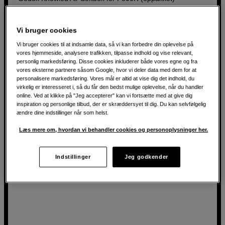
Ny stand
Vi bruger cookies
1 års garanti
Vi bruger cookies til at indsamle data, så vi kan forbedre din oplevelse på
Billedet viser produktet i ny stand
vores hjemmeside, analysere trafikken, tilpasse indhold og vise relevant,
personlig markedsføring. Disse cookies inkluderer både vores egne og fra
vores eksterne partnere såsom Google, hvor vi deler data med dem for at
1.695
DKK
personalisere markedsføring. Vores mål er altid at vise dig det indhold, du
virkelig er interesseret i, så du får den bedst mulige oplevelse, når du handler
online. Ved at klikke på "Jeg accepterer" kan vi fortsætte med at give dig
inspiration og personlige tilbud, der er skræddersyet til dig. Du kan selvfølgelig
ændre dine indstillinger når som helst.
Læs mere om, hvordan vi behandler cookies og personoplysninger her.
Indstillinger
Jeg godkender