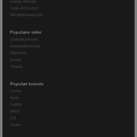
Ledige stillinger
Code of Conduct
Whistleblowerportal
Populære sider
Systemkameraer
Kompaktkameraer
Objektiver
Droner
Tripods
Populær brands
Canon
Sony
Fujifilm
Nikon
DJI
Godox