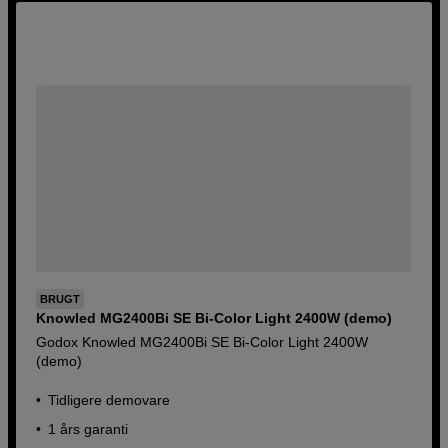
Læs mere om de forskellige kvalitetsklasser
Brugte produkter findes kun i ét eksemplar. I tilfælde af
dobbeltbestilling går produktet til den kunde, der har
registreret sin ordre først.
BRUGT
Knowled MG2400Bi SE Bi-Color Light 2400W (demo)
Godox Knowled MG2400Bi SE Bi-Color Light 2400W
(demo)
Tidligere demovare
1 års garanti