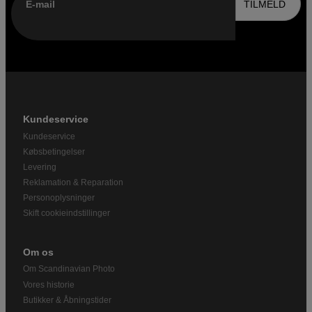
E-mail
TILMELD
Kundeservice
Kundeservice
Købsbetingelser
Levering
Reklamation & Reparation
Personoplysninger
Skift cookieindstillinger
Om os
Om Scandinavian Photo
Vores historie
Butikker & Åbningstider