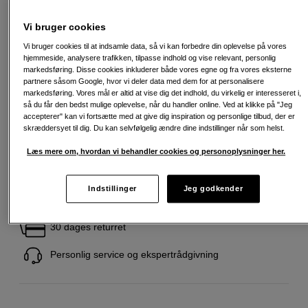
2m
3m
Vi bruger cookies
Vi bruger cookies til at indsamle data, så vi kan forbedre din oplevelse på vores
hjemmeside, analysere trafikken, tilpasse indhold og vise relevant, personlig
markedsføring. Disse cookies inkluderer både vores egne og fra vores eksterne
199
DKK
partnere såsom Google, hvor vi deler data med dem for at personalisere
markedsføring. Vores mål er altid at vise dig det indhold, du virkelig er interesseret i,
så du får den bedst mulige oplevelse, når du handler online. Ved at klikke på "Jeg
Antal
Læg i indkøbskurv
accepterer" kan vi fortsætte med at give dig inspiration og personlige tilbud, der er
skræddersyet til dig. Du kan selvfølgelig ændre dine indstillinger når som helst.
Læs mere om, hvordan vi behandler cookies og personoplysninger her.
Indstillinger
Jeg godkender
Fri fragt ved køb over 500 kr.
30 dages returret
Personlig service og ekspertrådgivning