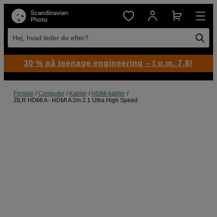
Hej, hvad leder du efter?
30 % på teenage engineering – t.o.m. 7.8!
Forside
Computer
Kabler
HDMI-kabler
ZILR HDMI A - HDMI A 2m 2.1 Ultra High Speed