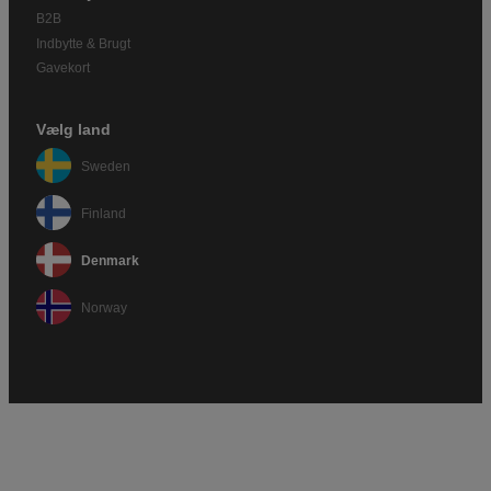
B2B
Indbytte & Brugt
Gavekort
Vælg land
Sweden
Finland
Denmark
Norway