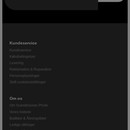
Kundeservice
Kundeservice
Købsbetingelser
Levering
Reklamation & Reparation
Personoplysninger
Skift cookieindstillinger
Om os
Om Scandinavian Photo
Vores historie
Butikker & Åbningstider
Ledige stillinger