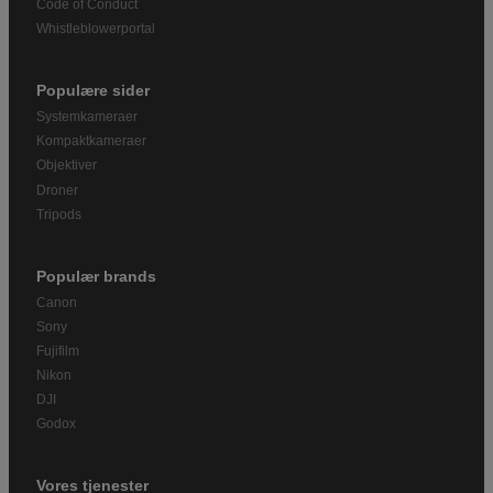
Code of Conduct
Whistleblowerportal
Populære sider
Systemkameraer
Kompaktkameraer
Objektiver
Droner
Tripods
Populær brands
Canon
Sony
Fujifilm
Nikon
DJI
Godox
Vores tjenester