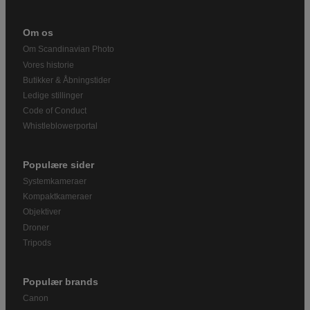
Om os
Om Scandinavian Photo
Vores historie
Butikker & Åbningstider
Ledige stillinger
Code of Conduct
Whistleblowerportal
Populære sider
Systemkameraer
Kompaktkameraer
Objektiver
Droner
Tripods
Populær brands
Canon