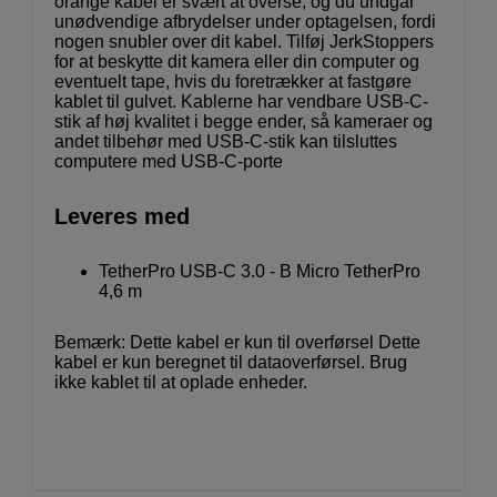
orange kabel er svært at overse, og du undgår
unødvendige afbrydelser under optagelsen, fordi
nogen snubler over dit kabel. Tilføj JerkStoppers
for at beskytte dit kamera eller din computer og
eventuelt tape, hvis du foretrækker at fastgøre
kablet til gulvet. Kablerne har vendbare USB-C-
stik af høj kvalitet i begge ender, så kameraer og
andet tilbehør med USB-C-stik kan tilsluttes
computere med USB-C-porte
Leveres med
TetherPro USB-C 3.0 - B Micro TetherPro
4,6 m
Bemærk: Dette kabel er kun til overførsel Dette
kabel er kun beregnet til dataoverførsel. Brug
ikke kablet til at oplade enheder.