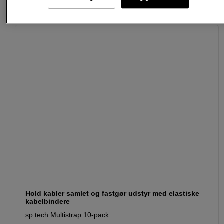
Passende tilbehør
Se flere tilbehør
Hold kabler samlet og fastgør udstyr med elastiske
kabelbindere
sp.tech Multistrap 10-pack