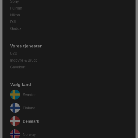
Sony
Fujifilm
Nikon
DJI
Godox
Vores tjenester
B2B
Indbytte & Brugt
Gavekort
Vælg land
Sweden
Finland
Denmark
Norway