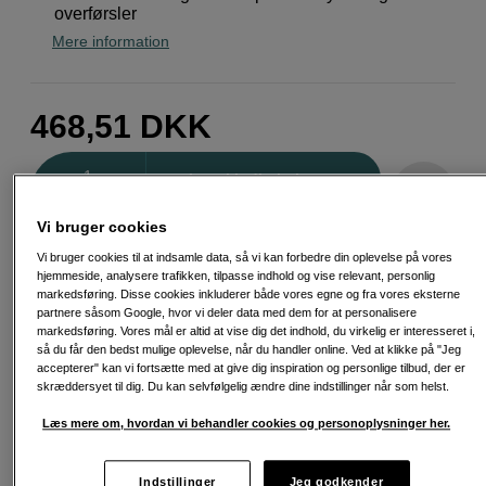
overførsler
Mere information
468,51
DKK
Antal
Læg i indkøbskurv
Vi bruger cookies
Vi bruger cookies til at indsamle data, så vi kan forbedre din oplevelse på vores
hjemmeside, analysere trafikken, tilpasse indhold og vise relevant, personlig
markedsføring. Disse cookies inkluderer både vores egne og fra vores eksterne
partnere såsom Google, hvor vi deler data med dem for at personalisere
Fri fragt ved køb over 500 kr.
markedsføring. Vores mål er altid at vise dig det indhold, du virkelig er interesseret i,
så du får den bedst mulige oplevelse, når du handler online. Ved at klikke på "Jeg
30 dages returret
accepterer" kan vi fortsætte med at give dig inspiration og personlige tilbud, der er
skræddersyet til dig. Du kan selvfølgelig ændre dine indstillinger når som helst.
Personlig service og ekspertrådgivning
Læs mere om, hvordan vi behandler cookies og personoplysninger her.
Indstillinger
Jeg godkender