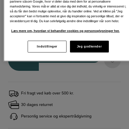
partnere såsom Google, hvor vi deler data med dem for at personalisere
markedsføring. Vores mål er altid at vise dig det indhold, du virkelig er interesseret i,
Infinite Wall Charger EU PD 67W GaN
så du får den bedst mulige oplevelse, når du handler online. Ved at klikke på "Jeg
accepterer" kan vi fortsætte med at give dig inspiration og personlige tilbud, der er
299
DKK
skræddersyet til dig. Du kan selvfølgelig ændre dine indstillinger når som helst.
Læs mere om, hvordan vi behandler cookies og personoplysninger her.
11.990
DKK
Indstillinger
Jeg godkender
Antal
Læg i indkøbskurv
Fri fragt ved køb over 500 kr.
30 dages returret
Personlig service og ekspertrådgivning