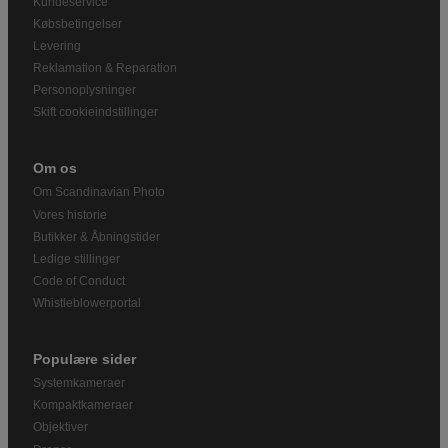
Kundeservice
Købsbetingelser
Levering
Reklamation & Reparation
Personoplysninger
Skift cookieindstillinger
Om os
Om Scandinavian Photo
Vores historie
Butikker & Åbningstider
Ledige stillinger
Code of Conduct
Whistleblowerportal
Populære sider
Systemkameraer
Kompaktkameraer
Objektiver