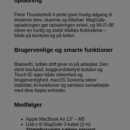
opladning
Flere Thunderbolt 4-porte giver hurtig adgang til
eksterne drev, skærme og tilbehør. MagSafe-
opladningen gør opladningen enkel, og Wi-Fi 6E
sikrer en hurtig og stabil trådløs forbindelse –
både på kontoret og på farten.
Brugervenlige og smarte funktioner
Blæserfri, lydløs drift giver ro på arbejdet. Den
store trackpad, baggrundsbelyst tastatur og
Touch ID øger både sikkerhed og
brugervenlighed. macOS Sonoma sikrer
stabilitet, AI-funktioner og sømløst samarbejde
med dine Apple-enheder.
Medfølger
Apple MacBook Air 13'' – M5
Usb-c til MagSafe 3-kabel (2 m)
Strømforsyning sælges separat