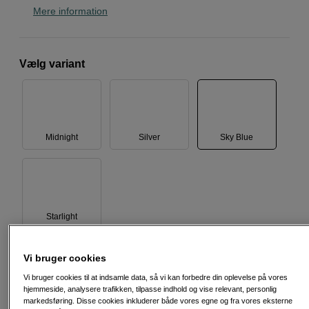
Mere information
Vælg variant
Midnight
Silver
Sky Blue
Starlight
Vi bruger cookies
Vi bruger cookies til at indsamle data, så vi kan forbedre din oplevelse på vores
Oplader ikke inkluderet
30-72
hjemmeside, analysere trafikken, tilpasse indhold og vise relevant, personlig
W
USB PD
markedsføring. Disse cookies inkluderer både vores egne og fra vores eksterne