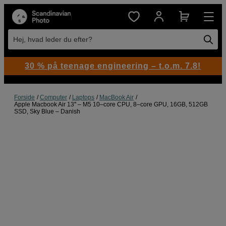
Hej, hvad leder du efter?
30 % på teenage engineering – t.o.m. 7.8!
Forside
Computer
Laptops
MacBook Air
Apple Macbook Air 13'' – M5 10–core CPU, 8–core GPU, 16GB, 512GB
SSD, Sky Blue – Danish