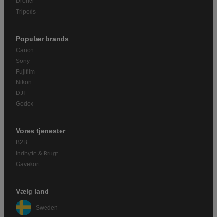
Droner
Tripods
Populær brands
Canon
Sony
Fujifilm
Nikon
DJI
Godox
Vores tjenester
B2B
Indbytte & Brugt
Gavekort
Vælg land
Sweden