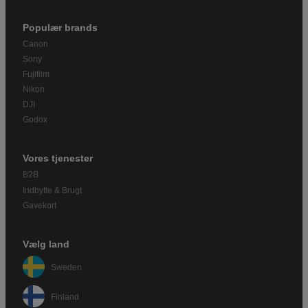
Populær brands
Canon
Sony
Fujifilm
Nikon
DJI
Godox
Vores tjenester
B2B
Indbytte & Brugt
Gavekort
Vælg land
Sweden
Finland