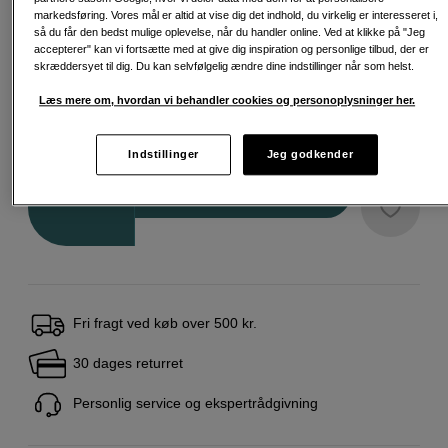
markedsføring. Vores mål er altid at vise dig det indhold, du virkelig er interesseret i,
så du får den bedst mulige oplevelse, når du handler online. Ved at klikke på "Jeg
Infinite Wall Charger EU PD 67W GaN
accepterer" kan vi fortsætte med at give dig inspiration og personlige tilbud, der er
299
DKK
skræddersyet til dig. Du kan selvfølgelig ændre dine indstillinger når som helst.
Læs mere om, hvordan vi behandler cookies og personoplysninger her.
16.490
DKK
Indstillinger
Jeg godkender
Antal
Læg i indkøbskurv
Fri fragt ved køb over 500 kr.
30 dages returret
Personlig service og ekspertrådgivning