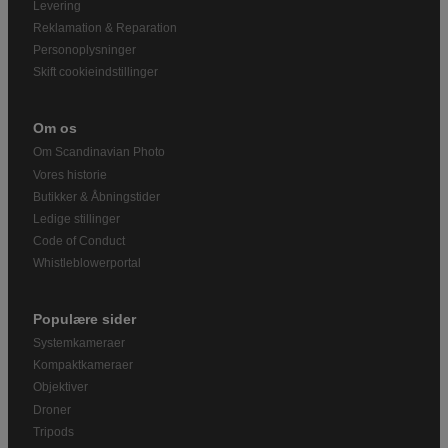
Levering
Reklamation & Reparation
Personoplysninger
Skift cookieindstillinger
Om os
Om Scandinavian Photo
Vores historie
Butikker & Åbningstider
Ledige stillinger
Code of Conduct
Whistleblowerportal
Populære sider
Systemkameraer
Kompaktkameraer
Objektiver
Droner
Tripods