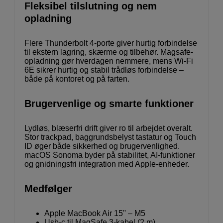
Fleksibel tilslutning og nem
opladning
Flere Thunderbolt 4-porte giver hurtig forbindelse
til ekstern lagring, skærme og tilbehør. Magsafe-
opladning gør hverdagen nemmere, mens Wi-Fi
6E sikrer hurtig og stabil trådløs forbindelse –
både på kontoret og på farten.
Brugervenlige og smarte funktioner
Lydløs, blæserfri drift giver ro til arbejdet overalt.
Stor trackpad, baggrundsbelyst tastatur og Touch
ID øger både sikkerhed og brugervenlighed.
macOS Sonoma byder på stabilitet, AI-funktioner
og gnidningsfri integration med Apple-enheder.
Medfølger
Apple MacBook Air 15'' – M5
Usb-c til MagSafe 3-kabel (2 m)