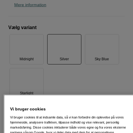
Mere information
Vælg variant
Midnight
Silver
Sky Blue
Starlight
Vi bruger cookies
Vi bruger cookies til at indsamle data, så vi kan forbedre din oplevelse på vores
hjemmeside, analysere trafikken, tilpasse indhold og vise relevant, personlig
Oplader ikke inkluderet
35-72
W
markedsføring. Disse cookies inkluderer både vores egne og fra vores eksterne
USB PD
partnere såsom Google, hvor vi deler data med dem for at personalisere