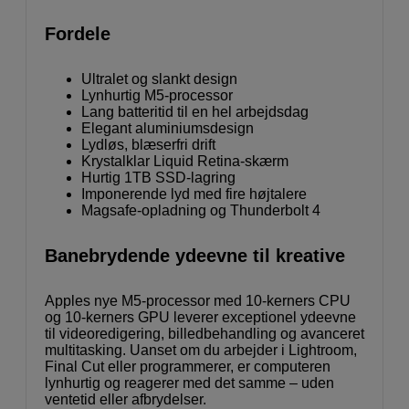
Fordele
Ultralet og slankt design
Lynhurtig M5-processor
Lang batteritid til en hel arbejdsdag
Elegant aluminiumsdesign
Lydløs, blæserfri drift
Krystalklar Liquid Retina-skærm
Hurtig 1TB SSD-lagring
Imponerende lyd med fire højtalere
Magsafe-opladning og Thunderbolt 4
Banebrydende ydeevne til kreative
Apples nye M5-processor med 10‑kerners CPU
og 10‑kerners GPU leverer exceptionel ydeevne
til videoredigering, billedbehandling og avanceret
multitasking. Uanset om du arbejder i Lightroom,
Final Cut eller programmerer, er computeren
lynhurtig og reagerer med det samme – uden
ventetid eller afbrydelser.