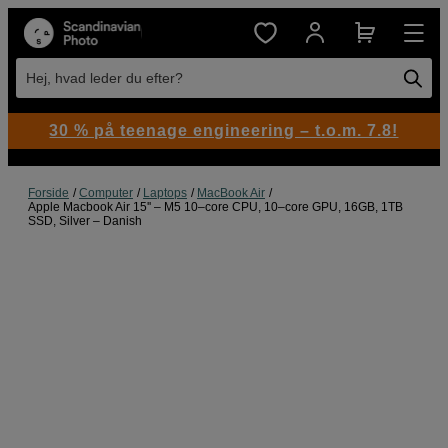
Hej, hvad leder du efter?
30 % på teenage engineering – t.o.m. 7.8!
Forside
Computer
Laptops
MacBook Air
Apple Macbook Air 15'' – M5 10–core CPU, 10–core GPU, 16GB, 1TB
SSD, Silver – Danish