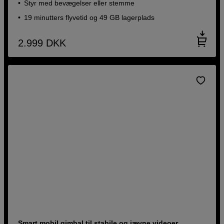
Styr med bevægelser eller stemme
19 minutters flyvetid og 49 GB lagerplads
2.999
DKK
Smart mobil gimbal til stabile og jævne videoer