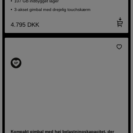
107 GB indbygget lager
3-akset gimbal med drejelig touchskærm
4.795
DKK
Kompakt gimbal med høj belastningskapacitet, der