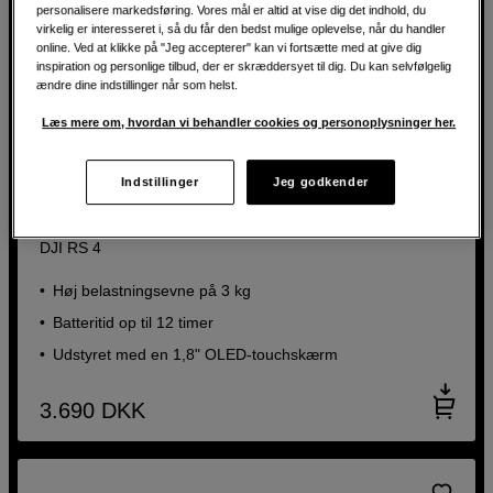
personalisere markedsføring. Vores mål er altid at vise dig det indhold, du
virkelig er interesseret i, så du får den bedst mulige oplevelse, når du handler
online. Ved at klikke på "Jeg accepterer" kan vi fortsætte med at give dig
inspiration og personlige tilbud, der er skræddersyet til dig. Du kan selvfølgelig
ændre dine indstillinger når som helst.
Læs mere om, hvordan vi behandler cookies og personoplysninger her.
Indstillinger
Jeg godkender
Kraftfuld gimbal med høj stabilitet og nem at bruge
DJI RS 4
Høj belastningsevne på 3 kg
Batteritid op til 12 timer
Udstyret med en 1,8" OLED-touchskærm
3.690
DKK