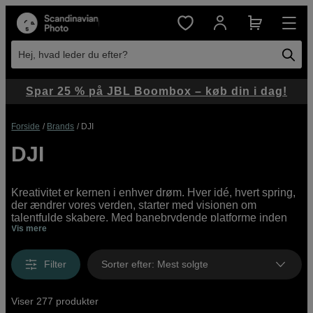
Hej, hvad leder du efter?
Spar 25 % på JBL Boombox – køb din i dag!
Forside
Brands
DJI
DJI
Kreativitet er kernen i enhver drøm. Hver idé, hvert spring,
der ændrer vores verden, starter med visionen om
talentfulde skabere. Med banebrydende platforme inden
Vis mere
for droner, gimbals og actionkameraer giver DJI giver disse
kreatører de værktøjer, de har brug for for at bringe deres
idéer til live.
Filter
Sorter efter
:
Mest solgte
Viser 277 produkter