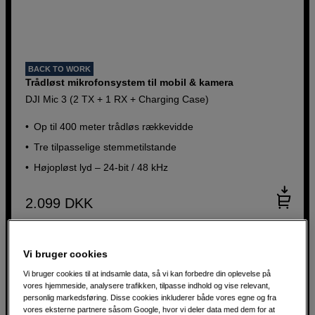
BACK TO WORK
Trådløst mikrofonsystem til mobil & kamera
DJI Mic 3 (2 TX + 1 RX + Charging Case)
Op til 400 meter trådløs rækkevidde
Tre tilpasselige stemmetilstande
Højopløst lyd – 24-bit / 48 kHz
2.099
DKK
Vi bruger cookies
Vi bruger cookies til at indsamle data, så vi kan forbedre din oplevelse på
vores hjemmeside, analysere trafikken, tilpasse indhold og vise relevant,
personlig markedsføring. Disse cookies inkluderer både vores egne og fra
vores eksterne partnere såsom Google, hvor vi deler data med dem for at