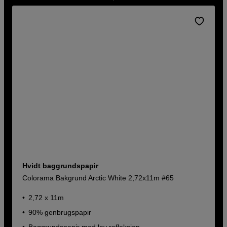
Hvidt baggrundspapir
Colorama Bakgrund Arctic White 2,72x11m #65
2,72 x 11m
90% genbrugspapir
Baggrundspapir med lav refleksion