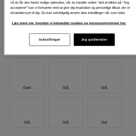
så du får den bedst mulige oplevelse, når du handler online. Ved at klikke på "Jeg
accepterer" kan vi fortsætte med at give dig inspiration og personlige tilbud, der er
skræddersyet til dig. Du kan selvfølgelig ændre dine indstillinger når som helst.
Blå
Blå
Brun
Læs mere om, hvordan vi behandler cookies og personoplysninger her.
Indstillinger
Jeg godkender
Green
Brun
Grøn
Grøn
Grå
Grå
Grå
Grå
Gul