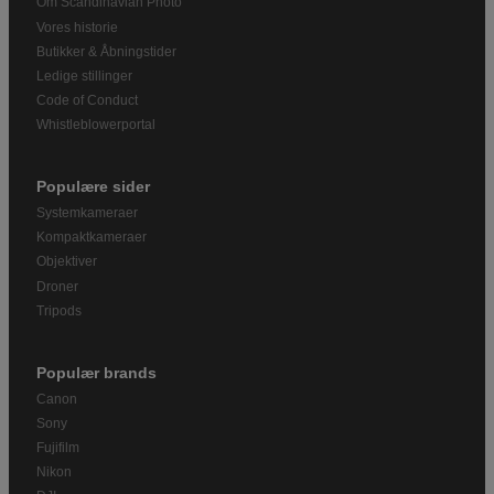
Om Scandinavian Photo
Vores historie
Butikker & Åbningstider
Ledige stillinger
Code of Conduct
Whistleblowerportal
Populære sider
Systemkameraer
Kompaktkameraer
Objektiver
Droner
Tripods
Populær brands
Canon
Sony
Fujifilm
Nikon