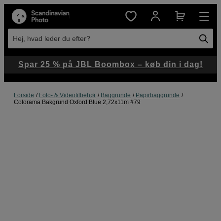
Hej, hvad leder du efter?
Spar 25 % på JBL Boombox – køb din i dag!
Forside
Foto- & Videotilbehør
Baggrunde
Papirbaggrunde
Colorama Bakgrund Oxford Blue 2,72x11m #79