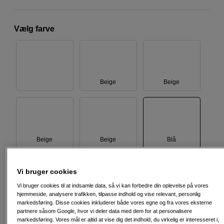
Vælg farve
Beige
Beige
Beige
Beige
Blå
Vi bruger cookies
Vi bruger cookies til at indsamle data, så vi kan forbedre din oplevelse på vores
hjemmeside, analysere trafikken, tilpasse indhold og vise relevant, personlig
Blå
Blå
Blå
markedsføring. Disse cookies inkluderer både vores egne og fra vores eksterne
partnere såsom Google, hvor vi deler data med dem for at personalisere
markedsføring. Vores mål er altid at vise dig det indhold, du virkelig er interesseret i,