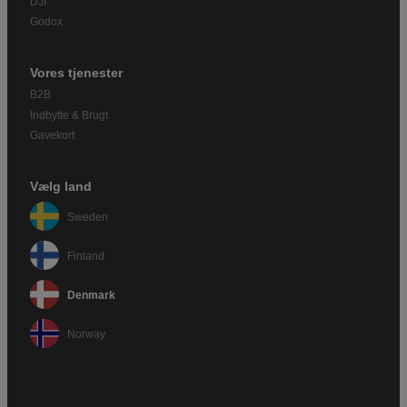
DJI
Godox
Vores tjenester
B2B
Indbytte & Brugt
Gavekort
Vælg land
Sweden
Finland
Denmark
Norway