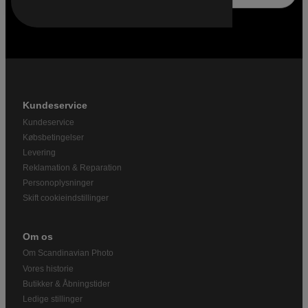
Kundeservice
Kundeservice
Købsbetingelser
Levering
Reklamation & Reparation
Personoplysninger
Skift cookieindstillinger
Om os
Om Scandinavian Photo
Vores historie
Butikker & Åbningstider
Ledige stillinger