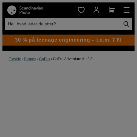
Hej, hvad leder du efter?
30 % på teenage engineering – t.o.m. 7.8!
Forside
Brands
GoPro
GoPro Adventure Kit 3.0