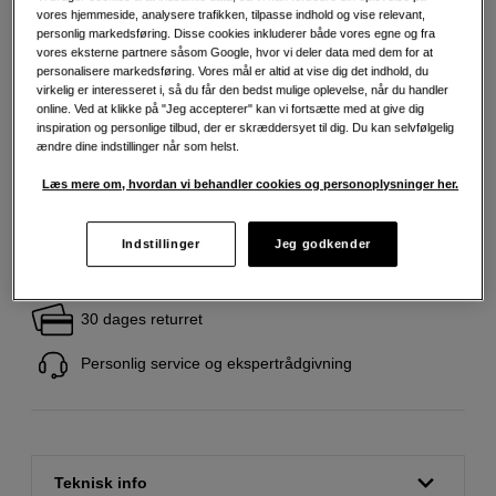
vores hjemmeside, analysere trafikken, tilpasse indhold og vise relevant,
personlig markedsføring. Disse cookies inkluderer både vores egne og fra
vores eksterne partnere såsom Google, hvor vi deler data med dem for at
459
DKK
personalisere markedsføring. Vores mål er altid at vise dig det indhold, du
virkelig er interesseret i, så du får den bedst mulige oplevelse, når du handler
online. Ved at klikke på "Jeg accepterer" kan vi fortsætte med at give dig
Antal
inspiration og personlige tilbud, der er skræddersyet til dig. Du kan selvfølgelig
Læg i indkøbskurv
ændre dine indstillinger når som helst.
Læs mere om, hvordan vi behandler cookies og personoplysninger her.
Indstillinger
Jeg godkender
Fri fragt ved køb over 500 kr.
30 dages returret
Personlig service og ekspertrådgivning
Teknisk info