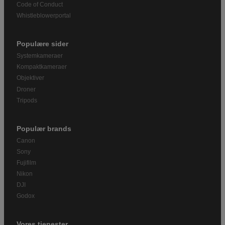
Code of Conduct
Whistleblowerportal
Populære sider
Systemkameraer
Kompaktkameraer
Objektiver
Droner
Tripods
Populær brands
Canon
Sony
Fujifilm
Nikon
DJI
Godox
Vores tjenester