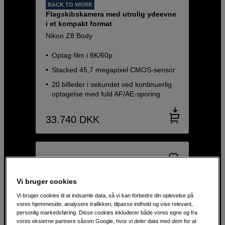
BACK TO WORK
Flagskibskamera med utrolig ydeevne
i et kompakt format
Nikon Z8 Body
Optag film i 8K/60p
Stacked 45,7 megapixel CMOS-sensor
20 billeder i sekundet ved kontinuerlig
optagelse med fuld AF/AE-sporing
33.740
DKK
Vi bruger cookies
Vi bruger cookies til at indsamle data, så vi kan forbedre din oplevelse på
vores hjemmeside, analysere trafikken, tilpasse indhold og vise relevant,
personlig markedsføring. Disse cookies inkluderer både vores egne og fra
vores eksterne partnere såsom Google, hvor vi deler data med dem for at