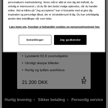
personalisere markedsføring. Vores mål er altid at vise dig det indhold, du
virkelig er interesseret i, så du får den bedst mulige oplevelse, når du handler
online. Ved at klikke på "Jeg accepterer" kan vi fortsætte med at give dig
inspiration og personlige tilbud, der er skræddersyet til dig. Du kan selvfølgelig
ændre dine indstillinger når som helst.
Læs mere om, hvordan vi behandler cookies og personoplysninger her.
BACK TO WORK
Kompakt og lysstærk standardzoom til
Indstillinger
Jeg godkender
Nikon Z
Nikon Nikkor Z 24-70mm f/2,8 S II
Lysstærkt f/2,8 zoomobjektiv
Utroligt skarpe billeder
Hurtig og lydløs autofokus
21.200
DKK
Hurtig levering
•
Sikker betaling
•
Personlig service