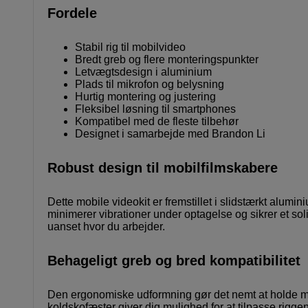
Fordele
Stabil rig til mobilvideo
Bredt greb og flere monteringspunkter
Letvægtsdesign i aluminium
Plads til mikrofon og belysning
Hurtig montering og justering
Fleksibel løsning til smartphones
Kompatibel med de fleste tilbehør
Designet i samarbejde med Brandon Li
Robust design til mobilfilmskabere
Dette mobile videokit er fremstillet i slidstærkt alumin
minimerer vibrationer under optagelse og sikrer et soli
uanset hvor du arbejder.
Behageligt greb og bred kompatibilitet
Den ergonomiske udformning gør det nemt at holde mo
koldskofæster giver dig mulighed for at tilpasse rigge