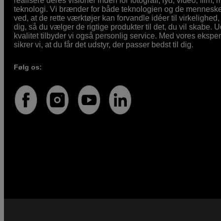
realisere deres visioner inden for fotografi, lyd, video, film,
teknologi. Vi brænder for både teknologien og de mennesker
ved, at de rette værktøjer kan forvandle idéer til virkelighed, 
dig, så du vælger de rigtige produkter til det, du vil skabe. 
kvalitet tilbyder vi også personlig service. Med vores eksp
sikrer vi, at du får det udstyr, der passer bedst til dig.
Følg os: