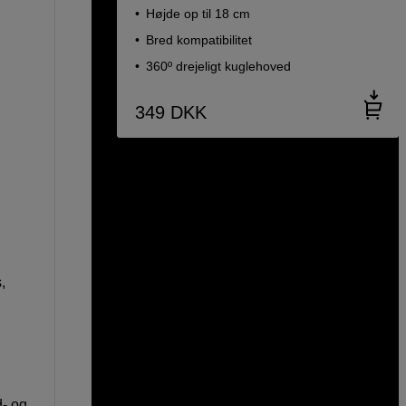
Højde op til 18 cm
Bred kompatibilitet
360º drejeligt kuglehoved
349
DKK
,
d- og