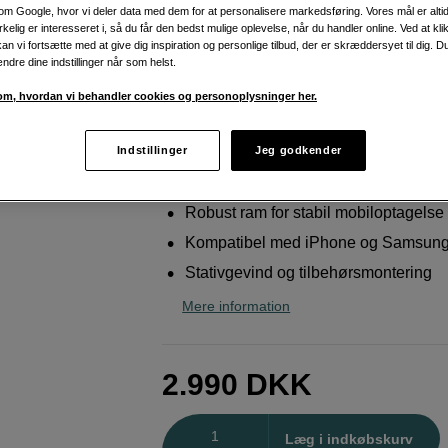
og streaming
m Google, hvor vi deler data med dem for at personalisere markedsføring. Vores mål er altid 
irkelig er interesseret i, så du får den bedst mulige oplevelse, når du handler online. Ved at kl
SmallRig
4596 x Brandon Li All-In-One Mobil
an vi fortsætte med at give dig inspiration og personlige tilbud, der er skræddersyet til dig. D
ændre dine indstillinger når som helst.
Kit (Special Edition)
m, hvordan vi behandler cookies og personoplysninger her.
Weblager
:
Ikke på lager
Indstillinger
Jeg godkender
København
:
Vis lagersaldo
Robust ram for stabil mobiloptagelse
Kompatibel med iPhone og Samsun
Stativgevind og tilbehørsmontering
Mere information
2.990
DKK
Antal
Læg i indkøbskurv