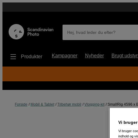
Hej, hvad leder du efter?
Kampagner
Nyheder
Brugt udstyr
Produkter
Forside
Mobil & Tablet
Tilbehør mobil
Vlogging-kit
SmallRig 4596 x Br
Vi bruger
Vi bruger coo
indhold og v