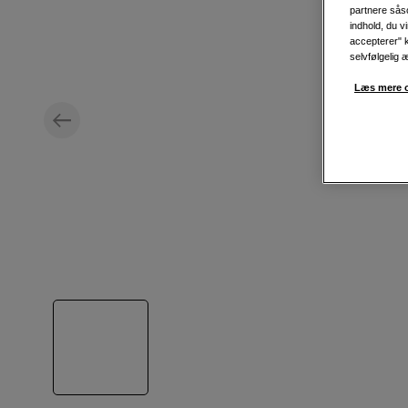
partnere såso
indhold, du v
accepterer" k
selvfølgelig 
Læs mere o