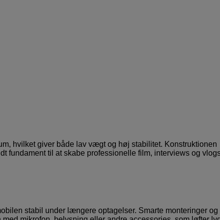
ium, hvilket giver både lav vægt og høj stabilitet. Konstruktionen
dt fundament til at skabe professionelle film, interviews og vlogs
bilen stabil under længere optagelser. Smarte monteringer og
n med mikrofon, belysning eller andre accessories, som løfter ly