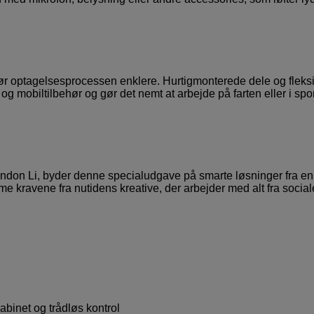
r optagelsesprocessen enklere. Hurtigmonterede dele og fleks
og mobiltilbehør og gør det nemt at arbejde på farten eller i sp
don Li, byder denne specialudgave på smarte løsninger fra en
me kravene fra nutidens kreative, der arbejder med alt fra social
binet og trådløs kontrol