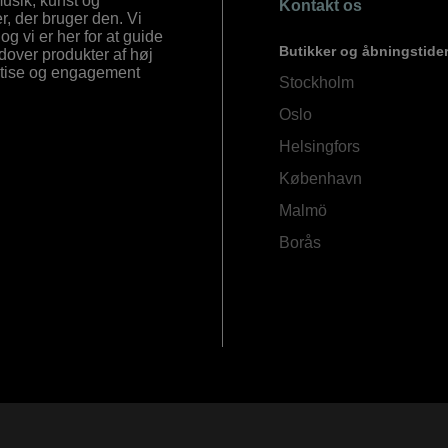
 musik, kunst og
Kontakt os
, der bruger den. Vi
og vi er her for at guide
Butikker og åbningstide
Udover produkter af høj
ertise og engagement
Stockholm
Oslo
Helsingfors
København
Malmö
Borås