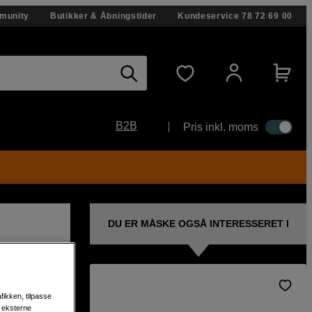
munity
Butikker & Åbningstider
Kundeservice
78 72 69 00
B2B
Pris inkl. moms
DU ER MÅSKE OGSÅ INTERESSERET I
fikken, tilpasse
agelse
s eksterne