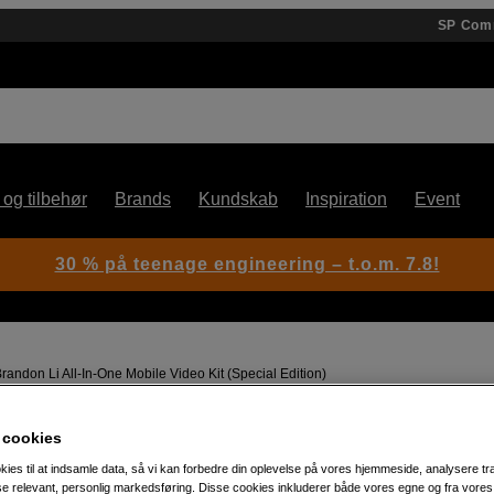
SP Com
 og tilbehør
Brands
Kundskab
Inspiration
Event
30 % på teenage engineering – t.o.m. 7.8!
andon Li All-In-One Mobile Video Kit (Special Edition)
 cookies
Artikelnummer: 1105821
kies til at indsamle data, så vi kan forbedre din oplevelse på vores hjemmeside, analysere tra
Komplet videokit til mobilopt
ise relevant, personlig markedsføring. Disse cookies inkluderer både vores egne og fra vore