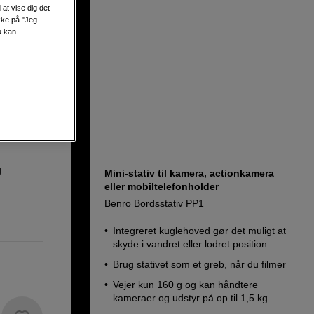
at vise dig det
ikke på "Jeg
e Video
u kan
g
Mini-stativ til kamera, actionkamera
eller mobiltelefonholder
Benro Bordsstativ PP1
Integreret kuglehoved gør det muligt at
skyde i vandret eller lodret position
Brug stativet som et greb, når du filmer
Vejer kun 160 g og kan håndtere
kameraer og udstyr på op til 1,5 kg.