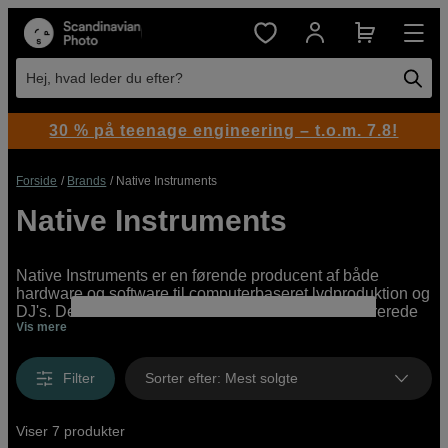
Hej, hvad leder du efter?
30 % på teenage engineering – t.o.m. 7.8!
Forside
Brands
Native Instruments
Native Instruments
Native Instruments er en førende producent af både
hardware og software til computerbaseret lydproduktion og
DJ's. Deres mål er at udvikle innovative, fuldt integrerede
Vis mere
løsninger til alle musikalske stilarter og niveauer. Native
Instruments tilbyder MIDI-keyboards, DJ-controllere og
forskellige typer samplere og groovebokse, der åbner op
Filter
Sorter efter
:
Mest solgte
for nye kreative muligheder for både professionelle og
amatører.
Viser 7 produkter