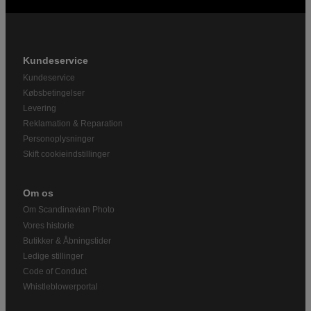
Kundeservice
Kundeservice
Købsbetingelser
Levering
Reklamation & Reparation
Personoplysninger
Skift cookieindstillinger
Om os
Om Scandinavian Photo
Vores historie
Butikker & Åbningstider
Ledige stillinger
Code of Conduct
Whistleblowerportal