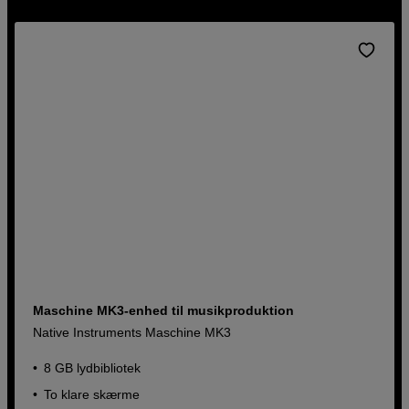
Kraftfuldt midi-keyboard med
højopløselig skærm og halvvægtede
tangenter
Native Instruments S88 MK3
Midikeyboard
Kompatibel med alle populære DAW's
Komplete Select - software medfølger
Maschine MK3-enhed til musikproduktion
Skærm med høj opløsning - 1280x480
Native Instruments Maschine MK3
11.290
DKK
8 GB lydbibliotek
To klare skærme