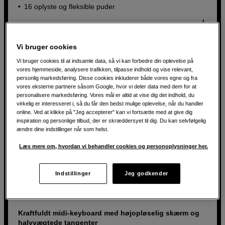
16 oplyste og fleksible puder
3.218
DKK
Vi bruger cookies
Vi bruger cookies til at indsamle data, så vi kan forbedre din oplevelse på
vores hjemmeside, analysere trafikken, tilpasse indhold og vise relevant,
personlig markedsføring. Disse cookies inkluderer både vores egne og fra
vores eksterne partnere såsom Google, hvor vi deler data med dem for at
personalisere markedsføring. Vores mål er altid at vise dig det indhold, du
virkelig er interesseret i, så du får den bedst mulige oplevelse, når du handler
online. Ved at klikke på "Jeg accepterer" kan vi fortsætte med at give dig
inspiration og personlige tilbud, der er skræddersyet til dig. Du kan selvfølgelig
ændre dine indstillinger når som helst.
Læs mere om, hvordan vi behandler cookies og personoplysninger her.
Kompakt kontrol med RGB-belysning
til DJ’s
Indstillinger
Jeg godkender
Native Instruments Traktor X1 MK3
Otte potentiometre og fire enkodere
USB-hub - tilslut tre enheder
Kraftfuldt midi-keyboard med højopløselig skærm og
halvvægtede tangenter
Software inkluderet - Traktor Pro 3