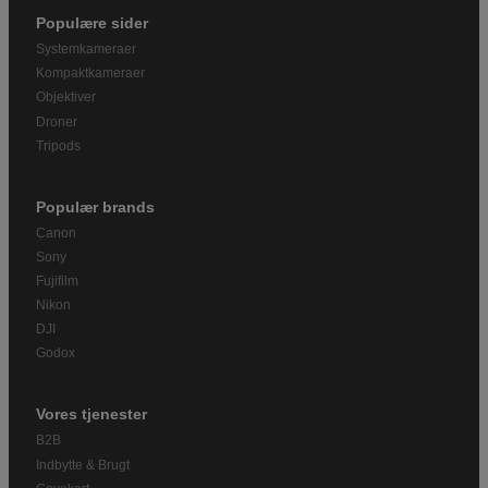
Populære sider
Systemkameraer
Kompaktkameraer
Objektiver
Droner
Tripods
Populær brands
Canon
Sony
Fujifilm
Nikon
DJI
Godox
Vores tjenester
B2B
Indbytte & Brugt