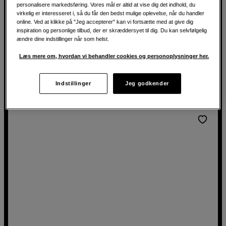
personalisere markedsføring. Vores mål er altid at vise dig det indhold, du
virkelig er interesseret i, så du får den bedst mulige oplevelse, når du handler
online. Ved at klikke på "Jeg accepterer" kan vi fortsætte med at give dig
inspiration og personlige tilbud, der er skræddersyet til dig. Du kan selvfølgelig
Väderskydd WG-AS2 till D300
ændre dine indstillinger når som helst.
Nikon Väderskydd WG-AS2 till D300
Læs mere om, hvordan vi behandler cookies og personoplysninger her.
269
DKK
Indstillinger
Jeg godkender