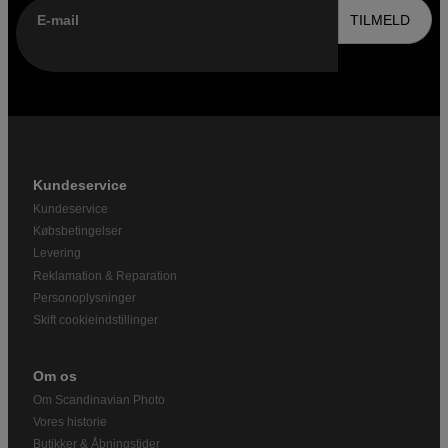
E-mail
TILMELD
Kundeservice
Kundeservice
Købsbetingelser
Levering
Reklamation & Reparation
Personoplysninger
Skift cookieindstillinger
Om os
Om Scandinavian Photo
Vores historie
Butikker & Åbningstider