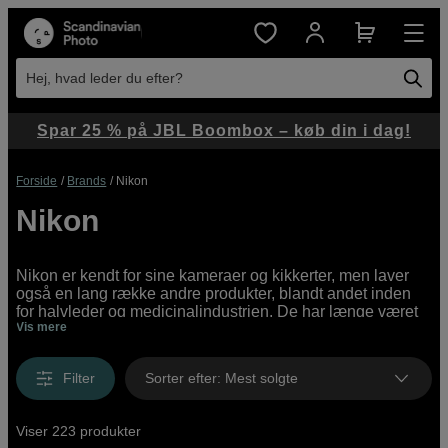
Hej, hvad leder du efter?
Spar 25 % på JBL Boombox – køb din i dag!
Forside
Brands
Nikon
Nikon
Nikon er kendt for sine kameraer og kikkerter, men laver
også en lang række andre produkter, blandt andet inden
for halvleder og medicinalindustrien. De har længe været
Vis mere
styret af virksomhedens filosofi om "Troværdighed og
Kreativitet", og har siden starten i 1917 været et af de sikre
kort i branchen.
Filter
Sorter efter
:
Mest solgte
Viser 223 produkter