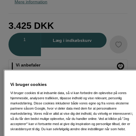
Mere information
3.425
DKK
Antal
Læg i indkøbskurv
Vi anbefaler
Dette er et produkt, vi virkelig godt kan lide. Hold
øje med symbolet for flere af vores udvalgte
favoritter.
Vi bruger cookies
Læs mere
Vi bruger cookies til at indsamle data, så vi kan forbedre din oplevelse på vores
hjemmeside, analysere trafikken, tilpasse indhold og vise relevant, personlig
markedsføring. Disse cookies inkluderer både vores egne og fra vores eksterne
partnere såsom Google, hvor vi deler data med dem for at personalisere
markedsføring. Vores mål er altid at vise dig det indhold, du virkelig er interesseret i,
så du får den bedst mulige oplevelse, når du handler online. Ved at klikke på "Jeg
accepterer" kan vi fortsætte med at give dig inspiration og personlige tilbud, der er
Fri fragt ved køb over 500 kr.
skræddersyet til dig. Du kan selvfølgelig ændre dine indstillinger når som helst.