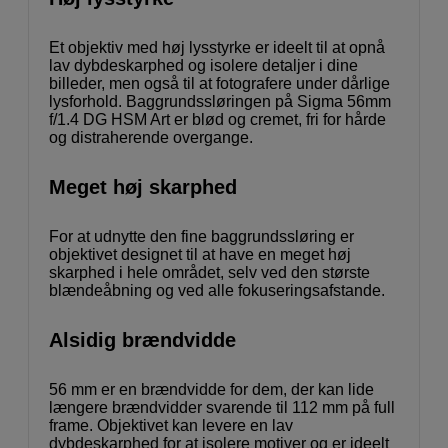
Et objektiv med høj lysstyrke er ideelt til at opnå
lav dybdeskarphed og isolere detaljer i dine
billeder, men også til at fotografere under dårlige
lysforhold. Baggrundssløringen på Sigma 56mm
f/1.4 DG HSM Art er blød og cremet, fri for hårde
og distraherende overgange.
Meget høj skarphed
For at udnytte den fine baggrundssløring er
objektivet designet til at have en meget høj
skarphed i hele området, selv ved den største
blændeåbning og ved alle fokuseringsafstande.
Alsidig brændvidde
56 mm er en brændvidde for dem, der kan lide
længere brændvidder svarende til 112 mm på full
frame. Objektivet kan levere en lav
dybdeskarphed for at isolere motiver og er ideelt