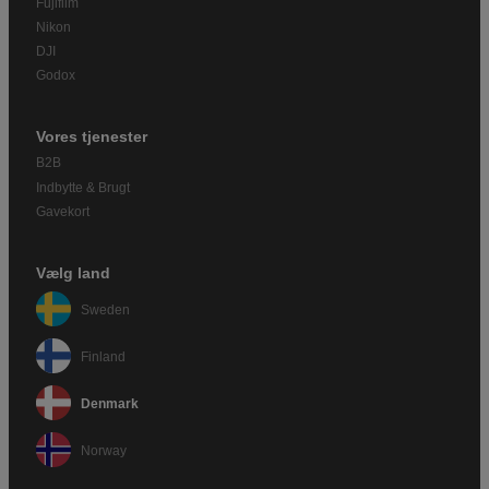
Fujifilm
Nikon
DJI
Godox
Vores tjenester
B2B
Indbytte & Brugt
Gavekort
Vælg land
Sweden
Finland
Denmark
Norway