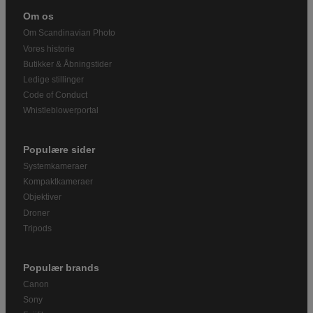
Om os
Om Scandinavian Photo
Vores historie
Butikker & Åbningstider
Ledige stillinger
Code of Conduct
Whistleblowerportal
Populære sider
Systemkameraer
Kompaktkameraer
Objektiver
Droner
Tripods
Populær brands
Canon
Sony