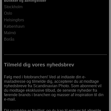
Butikker og åbningstider
Stockholm
Oslo
Helsingfors
København
Malmö
Borås
Tilmeld dig vores nyhedsbrev
Følg med i fotobranchen! Ved at indtaste din e-
mailadresse og tilmelde dig, accepterer du at modtage
nyhedsbreve fra Scandinavian Photo. Som abonnent vil
du modtage eksklusive tilbud, de seneste nyheder fra
førende brands i branchen og masser af inspiration til din
e-mail.
Dit samtykke er frivilligt, og du kan til enhver tid afmelde