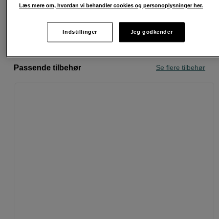
30 dages returret
Læs mere om, hvordan vi behandler cookies og personoplysninger her.
Personlig service og ekspertrådgivning
Indstillinger
Jeg godkender
Passende tilbehør
Se flere tilbehør