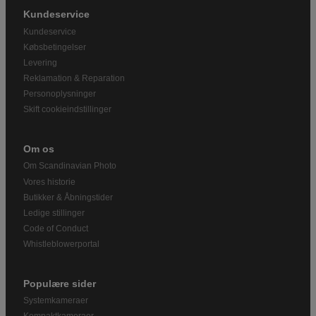
Kundeservice
Kundeservice
Købsbetingelser
Levering
Reklamation & Reparation
Personoplysninger
Skift cookieindstillinger
Om os
Om Scandinavian Photo
Vores historie
Butikker & Åbningstider
Ledige stillinger
Code of Conduct
Whistleblowerportal
Populære sider
Systemkameraer