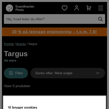
Hej, hvad leder du efter?
30 % på teenage engineering – t.o.m. 7.8!
Forside
Brands
Targus
Targus
Vis mere
Filter
Sorter efter
:
Mest solgte
Viser 0 produkter
Vi bruger cookies