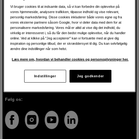
Vi bruger cookies til at indsamle data, så vi kan forbedre din oplevelse på
vores hjemmeside, analysere trafikken, tilpasse indhold og vise relevant,
personlig markedsføring. Disse cookies inkluderer både vores egne og fra
For kreatøren siden 1982
vores eksterne partnere såsom Google, hvor vi deler data med dem for at
personalisere markedsføring. Vores mål er altid at vise dig det indhold, du
virkelig er interesseret i, så du får den bedst mulige oplevelse, når du handler
Hos Scandinavian Photo har vi i over 40 år hjulpet kreative
online. Ved at klikke på "Jeg accepterer" kan vi fortsætte med at give dig
mennesker med at realisere deres visioner inden for
inspiration og personlige tilbud, der er skræddersyet til dig. Du kan selvfølgelig
fotografi, lyd, video, film, musik, kunst og teknologi. Vi
ændre dine indstillinger når som helst.
brænder for både teknologien og de mennesker, der
bruger den. Vi ved, at de rette værktøjer kan forvandle
Læs mere om, hvordan vi behandler cookies og personoplysninger her.
idéer til virkelighed, og vi er her for at guide dig, så du
vælger de rigtige produkter til det, du vil skabe. Udover
produkter af høj kvalitet tilbyder vi også personlig service.
Indstillinger
Jeg godkender
Med vores ekspertise og engagement sikrer vi, at du får
det udstyr, der passer bedst til dig.
Følg os: