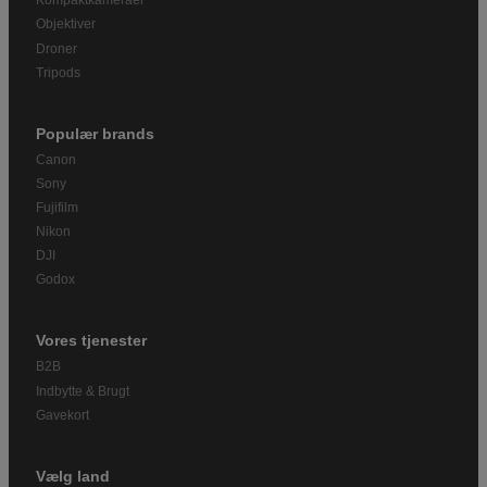
Kompaktkameraer
Objektiver
Droner
Tripods
Populær brands
Canon
Sony
Fujifilm
Nikon
DJI
Godox
Vores tjenester
B2B
Indbytte & Brugt
Gavekort
Vælg land