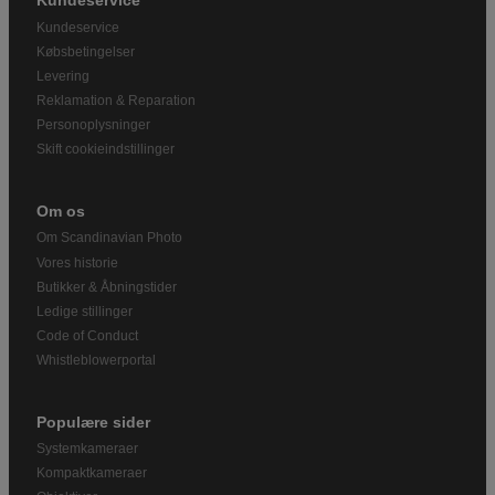
Kundeservice
Kundeservice
Købsbetingelser
Levering
Reklamation & Reparation
Personoplysninger
Skift cookieindstillinger
Om os
Om Scandinavian Photo
Vores historie
Butikker & Åbningstider
Ledige stillinger
Code of Conduct
Whistleblowerportal
Populære sider
Systemkameraer
Kompaktkameraer