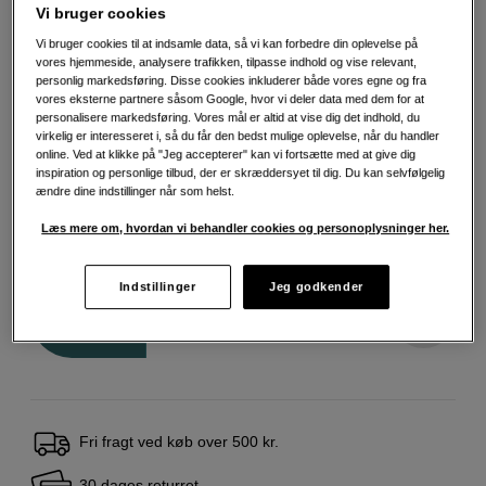
Vi bruger cookies
Vi bruger cookies til at indsamle data, så vi kan forbedre din oplevelse på
Vælg farve
vores hjemmeside, analysere trafikken, tilpasse indhold og vise relevant,
personlig markedsføring. Disse cookies inkluderer både vores egne og fra
vores eksterne partnere såsom Google, hvor vi deler data med dem for at
personalisere markedsføring. Vores mål er altid at vise dig det indhold, du
virkelig er interesseret i, så du får den bedst mulige oplevelse, når du handler
online. Ved at klikke på "Jeg accepterer" kan vi fortsætte med at give dig
inspiration og personlige tilbud, der er skræddersyet til dig. Du kan selvfølgelig
ændre dine indstillinger når som helst.
Læs mere om, hvordan vi behandler cookies og personoplysninger her.
599
DKK
Indstillinger
Jeg godkender
Antal
Læg i indkøbskurv
Fri fragt ved køb over 500 kr.
30 dages returret