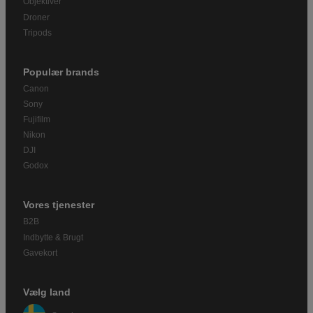
Objektiver
Droner
Tripods
Populær brands
Canon
Sony
Fujifilm
Nikon
DJI
Godox
Vores tjenester
B2B
Indbytte & Brugt
Gavekort
Vælg land