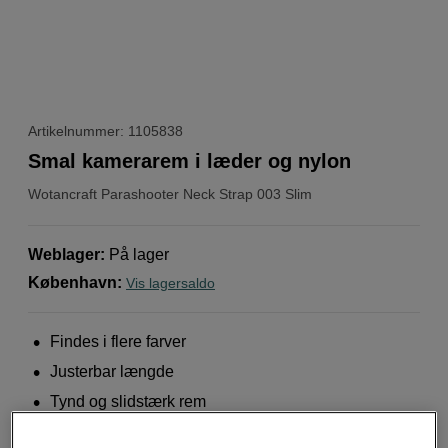
Artikelnummer: 1105838
Smal kamerarem i læder og nylon
Wotancraft
Parashooter Neck Strap 003 Slim
Weblager
:
På lager
København
:
Vis lagersaldo
Findes i flere farver
Justerbar længde
Tynd og slidstærk rem
Mere information