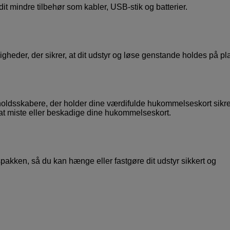
 mindre tilbehør som kabler, USB-stik og batterier.
igheder, der sikrer, at dit udstyr og løse genstande holdes på pl
ndholdsskabere, der holder dine værdifulde hukommelseskort sikr
 at miste eller beskadige dine hukommelseskort.
akken, så du kan hænge eller fastgøre dit udstyr sikkert og