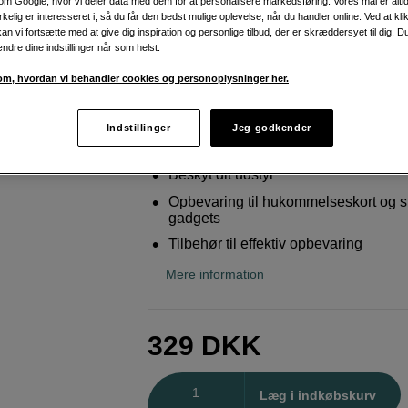
m Google, hvor vi deler data med dem for at personalisere markedsføring. Vores mål er altid 
små gadgets
irkelig er interesseret i, så du får den bedst mulige oplevelse, når du handler online. Ved at kl
an vi fortsætte med at give dig inspiration og personlige tilbud, der er skræddersyet til dig. D
sp.tech
Accessory Pack M
ændre dine indstillinger når som helst.
m, hvordan vi behandler cookies og personoplysninger her.
Weblager
:
På lager
København
:
Vis lagersaldo
Indstillinger
Jeg godkender
Beskyt dit udstyr
Opbevaring til hukommelseskort og 
gadgets
Tilbehør til effektiv opbevaring
Mere information
329
DKK
Antal
Læg i indkøbskurv