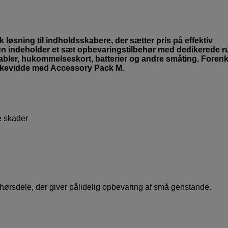
 løsning til indholdsskabere, der sætter pris på effektiv
en indeholder et sæt opbevaringstilbehør med dedikerede 
 kabler, hukommelseskort, batterier og andre småting. Forenkl
rækkevidde med Accessory Pack M.
e skader
ørsdele, der giver pålidelig opbevaring af små genstande.