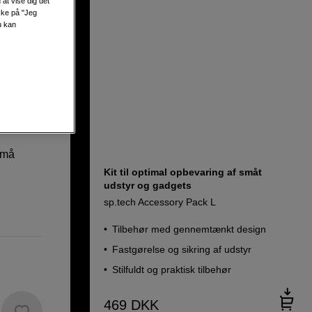
at vise dig det
ikke på "Jeg
u kan
små
Kit til optimal opbevaring af småt
udstyr og gadgets
sp.tech Accessory Pack L
Tilbehør med gennemtænkt design
Fastgørelse og sikring af udstyr
Stilfuldt og praktisk tilbehør
469
DKK