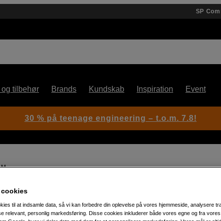
SP Com
 og tilbehør
Brands
Kundskab
Inspiration
Event
30 % på teenage engineering – t.o.m. 7.8!
k M
 cookies
Artikelnummer: 1059059
kies til at indsamle data, så vi kan forbedre din oplevelse på vores hjemmeside, analysere tra
Opbevaring af hukommelsesk
ise relevant, personlig markedsføring. Disse cookies inkluderer både vores egne og fra vore