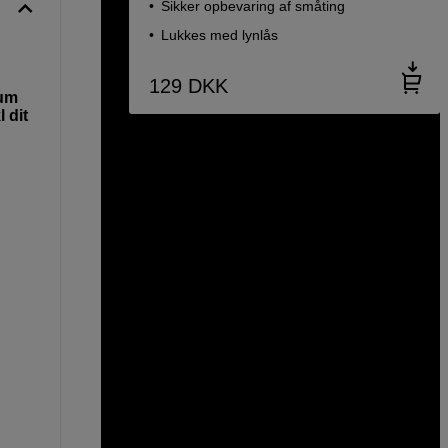
Sikker opbevaring af småting
Lukkes med lynlås
129
DKK
rum
 dit