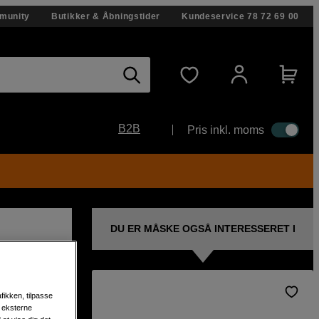
munity
Butikker & Åbningstider
Kundeservice
78 72 69 00
B2B
Pris inkl. moms
DU ER MÅSKE OGSÅ INTERESSERET I
fikken, tilpasse
ort og
s eksterne