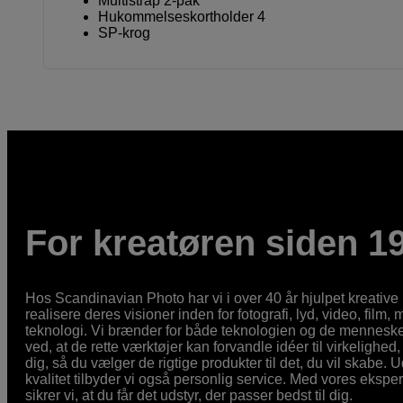
Multistrap 2-pak
Hukommelseskortholder 4
SP-krog
For kreatøren siden 1
Hos Scandinavian Photo har vi i over 40 år hjulpet kreativ
realisere deres visioner inden for fotografi, lyd, video, film,
teknologi. Vi brænder for både teknologien og de mennesker
ved, at de rette værktøjer kan forvandle idéer til virkelighed, 
dig, så du vælger de rigtige produkter til det, du vil skabe. 
kvalitet tilbyder vi også personlig service. Med vores eksp
sikrer vi, at du får det udstyr, der passer bedst til dig.