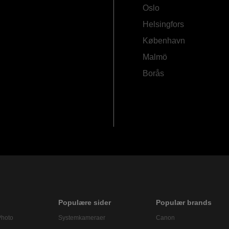
Oslo
Helsingfors
København
Malmö
Borås
Populære sider
Populær brands
Photo
Systemkameraer
Canon