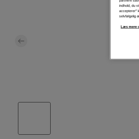
partnere såso
indhold, du v
accepterer" k
selvfølgelig 
Læs mere o