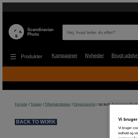
Hej, hvad leder du efter?
Kampagner
Nyheder
Brugt udstyr
Produkter
Forside
Tasker
Tilbehørstasker
Organisering
sp.tech Accessory Pac
Vi bruger
BACK TO WORK
Vi bruger coo
indhold og v