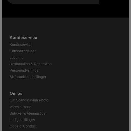
Kundeservice
Kundeservice
Købsbetingelser
Levering
Reklamation & Reparation
Personoplysninger
Skift cookieindstillinger
Om os
Om Scandinavian Photo
Vores historie
Butikker & Åbningstider
Ledige stillinger
Code of Conduct