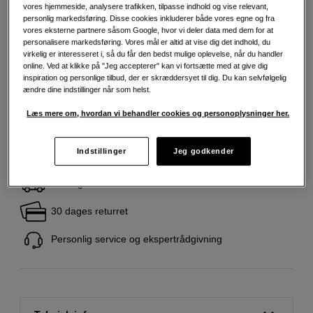
Mere information
vores hjemmeside, analysere trafikken, tilpasse indhold og vise relevant,
personlig markedsføring. Disse cookies inkluderer både vores egne og fra
vores eksterne partnere såsom Google, hvor vi deler data med dem for at
personalisere markedsføring. Vores mål er altid at vise dig det indhold, du
279
DKK
virkelig er interesseret i, så du får den bedst mulige oplevelse, når du handler
online. Ved at klikke på "Jeg accepterer" kan vi fortsætte med at give dig
inspiration og personlige tilbud, der er skræddersyet til dig. Du kan selvfølgelig
Antal
ændre dine indstillinger når som helst.
Læg i indkøbskurv
Læs mere om, hvordan vi behandler cookies og personoplysninger her.
Indstillinger
Jeg godkender
Fri fragt ved køb over 500 kr.
30 dages returret
Personlig service og ekspertrådgivning