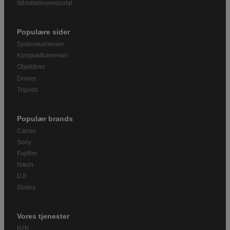
Whistleblowerportal
Populære sider
Systemkameraer
Kompaktkameraer
Objektiver
Droner
Tripods
Populær brands
Canon
Sony
Fujifilm
Nikon
DJI
Godox
Vores tjenester
B2B