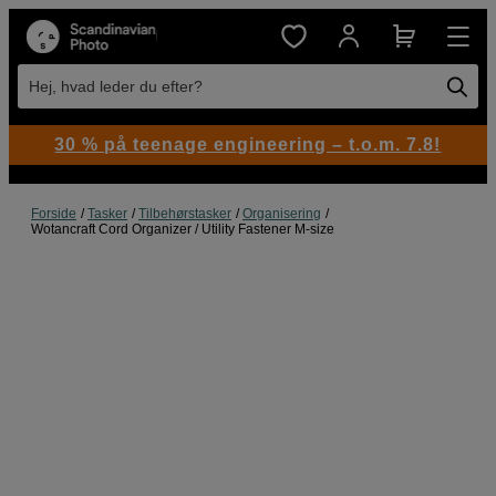
Hej, hvad leder du efter?
30 % på teenage engineering – t.o.m. 7.8!
Forside
Tasker
Tilbehørstasker
Organisering
Wotancraft Cord Organizer / Utility Fastener M-size