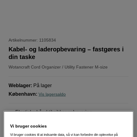
Artikelnummer: 1105834
Kabel- og laderopbevaring – fastgøres i
din taske
Wotancraft
Cord Organizer / Utility Fastener M-size
Weblager
:
På lager
København
:
Vis lagersaldo
Elastiske bånd til sikker opbevaring
Opbevaring af kabler og tilbehør
Vi bruger cookies
Passer også til opladere og småting
Vi bruger cookies til at indsamle data, så vi kan forbedre din oplevelse på