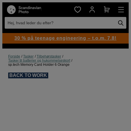
Hej, hvad leder du efter?
30 % på teenage engineering – t.o.m. 7.8!
Forside
Tasker
Tilbehørstasker
Tasker til batterier og hukommelseskort
sp.tech Memory Card Holder 6 Orange
BACK TO WORK