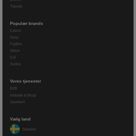
Tripods
Populær brands
Canon
Sony
Fujifilm
Nikon
DJI
Godox
Vores tjenester
B2B
Indbytte & Brugt
Gavekort
Vælg land
Sweden