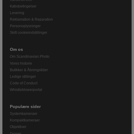
Købsbetingelser
Levering
Reklamation & Reparation
Personoplysninger
Skift cookieindstillinger
Om os
Om Scandinavian Photo
Vores historie
Butikker & Åbningstider
Ledige stillinger
Code of Conduct
Whistleblowerportal
Populære sider
Systemkameraer
Kompaktkameraer
Objektiver
Droner