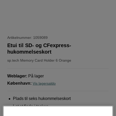
Artikelnummer: 1059089
Etui til SD- og CFexpress-
hukommelseskort
sp.tech
Memory Card Holder 6 Orange
Weblager
:
På lager
København
:
Vis lagersaldo
Plads til seks hukommelseskort
Let at finde i tasken
Sikker opbevaring