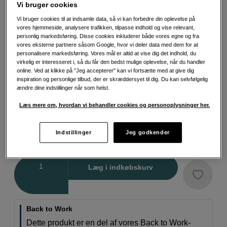
Vi bruger cookies
Mere information
Vi bruger cookies til at indsamle data, så vi kan forbedre din oplevelse på
vores hjemmeside, analysere trafikken, tilpasse indhold og vise relevant,
personlig markedsføring. Disse cookies inkluderer både vores egne og fra
vores eksterne partnere såsom Google, hvor vi deler data med dem for at
Vælg farve
personalisere markedsføring. Vores mål er altid at vise dig det indhold, du
virkelig er interesseret i, så du får den bedst mulige oplevelse, når du handler
online. Ved at klikke på "Jeg accepterer" kan vi fortsætte med at give dig
inspiration og personlige tilbud, der er skræddersyet til dig. Du kan selvfølgelig
ændre dine indstillinger når som helst.
Orange
Sort
Læs mere om, hvordan vi behandler cookies og personoplysninger her.
Indstillinger
Jeg godkender
149
DKK
Antal
Læg i indkøbskurv
Back to Work
Dette produkt er en del af vores Back to Work-