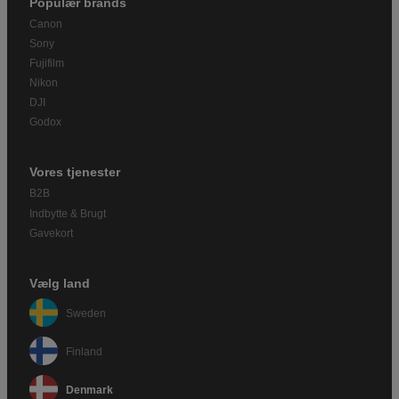
Populær brands
Canon
Sony
Fujifilm
Nikon
DJI
Godox
Vores tjenester
B2B
Indbytte & Brugt
Gavekort
Vælg land
Sweden
Finland
Denmark