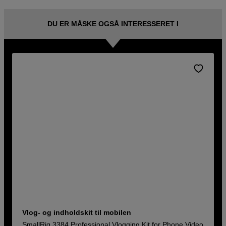
DU ER MÅSKE OGSÅ INTERESSERET I
Vlog- og indholdskit til mobilen
SmallRig 3384 Professional Vlogging Kit for Phone Video