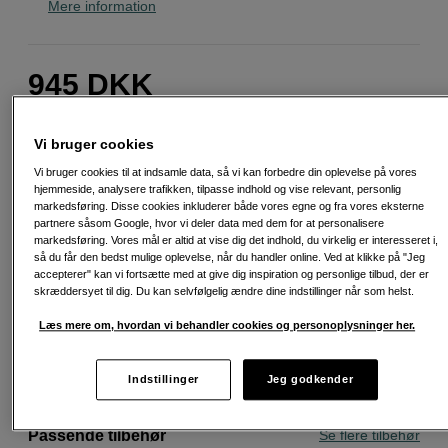
Mere information
945
DKK
Antal
Læg i indkøbskurv
Vi bruger cookies
Vi bruger cookies til at indsamle data, så vi kan forbedre din oplevelse på vores
hjemmeside, analysere trafikken, tilpasse indhold og vise relevant, personlig
markedsføring. Disse cookies inkluderer både vores egne og fra vores eksterne
partnere såsom Google, hvor vi deler data med dem for at personalisere
markedsføring. Vores mål er altid at vise dig det indhold, du virkelig er interesseret i,
så du får den bedst mulige oplevelse, når du handler online. Ved at klikke på "Jeg
Fri fragt ved køb over 500 kr.
accepterer" kan vi fortsætte med at give dig inspiration og personlige tilbud, der er
skræddersyet til dig. Du kan selvfølgelig ændre dine indstillinger når som helst.
30 dages returret
Læs mere om, hvordan vi behandler cookies og personoplysninger her.
Personlig service og ekspertrådgivning
Indstillinger
Jeg godkender
Passende tilbehør
Se flere tilbehør