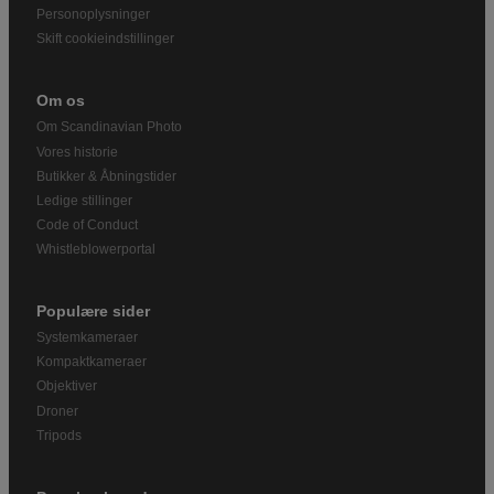
Personoplysninger
Skift cookieindstillinger
Om os
Om Scandinavian Photo
Vores historie
Butikker & Åbningstider
Ledige stillinger
Code of Conduct
Whistleblowerportal
Populære sider
Systemkameraer
Kompaktkameraer
Objektiver
Droner
Tripods