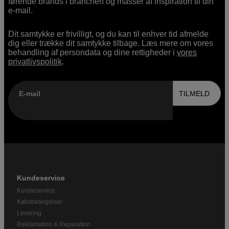
førende brands i branchen og masser af inspiration til din
e-mail.
Dit samtykke er frivilligt, og du kan til enhver tid afmelde
dig eller trække dit samtykke tilbage. Læs mere om vores
behandling af persondata og dine rettigheder i
vores
privatlivspolitik
.
E-mail
TILMELD
Kundeservice
Kundeservice
Købsbetingelser
Levering
Reklamation & Reparation