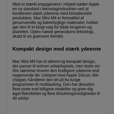
Med et stærkt engagement i miljøet sætter Apple
en ny standard i teknologiindustrien ved at
kombinere stærk ydeevne med klimabevidst
produktion. Mac Mini M4 er fremstillet af
genanvendte og bæredygtige materialer, hvilket
gør den til et klogt valg for både brugeren og
planeten. Oplev næste generations teknologi,
skabt til en grønnere fremtid.
Kompakt design med stærk ydeevne
Mac Mini M4 har et stilrent og kompakt design,
der passer til enhver arbejdsplads, men trods sin
lille størrelse leverer den kraftigere ydeevne end
nogensinde før. Udstyret med Apple Silicon, M4-
chippet, håndterer den let alt fra tunge
programmer til multitasking. Den har desuden
flere porte end tidligere modeller og giver dig
øget fleksibilitet og flere tilslutningsmuligheder til
dit udstyr.