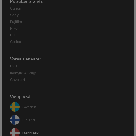
Populær brands
Canon
Sony
Fujifilm
Nikon
DJI
Godox
Vores tjenester
B2B
Indbytte & Brugt
Gavekort
Vælg land
Sweden
Finland
Denmark