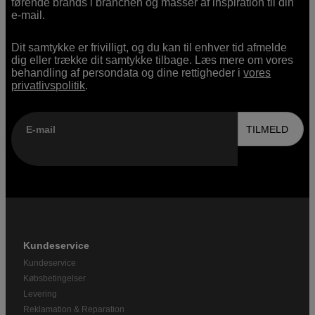
førende brands i branchen og masser af inspiration til din
e-mail.
Dit samtykke er frivilligt, og du kan til enhver tid afmelde
dig eller trække dit samtykke tilbage. Læs mere om vores
behandling af persondata og dine rettigheder i
vores
privatlivspolitik
.
E-mail
TILMELD
Kundeservice
Kundeservice
Købsbetingelser
Levering
Reklamation & Reparation