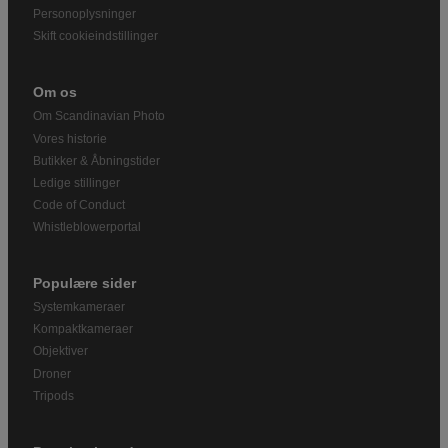
Personoplysninger
Skift cookieindstillinger
Om os
Om Scandinavian Photo
Vores historie
Butikker & Åbningstider
Ledige stillinger
Code of Conduct
Whistleblowerportal
Populære sider
Systemkameraer
Kompaktkameraer
Objektiver
Droner
Tripods