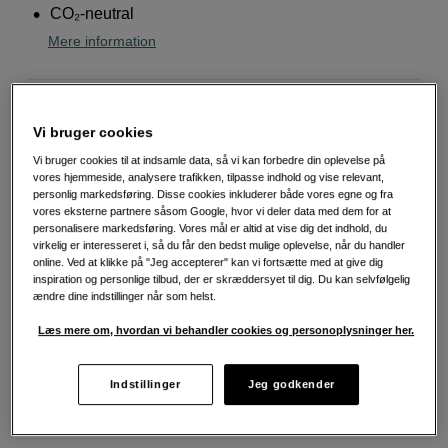
CO₂-neutral
Mere information
13.990
DKK
Vi bruger cookies
Vi bruger cookies til at indsamle data, så vi kan forbedre din oplevelse på
Antal
Læg i indkøbskurv
vores hjemmeside, analysere trafikken, tilpasse indhold og vise relevant,
personlig markedsføring. Disse cookies inkluderer både vores egne og fra
vores eksterne partnere såsom Google, hvor vi deler data med dem for at
personalisere markedsføring. Vores mål er altid at vise dig det indhold, du
virkelig er interesseret i, så du får den bedst mulige oplevelse, når du handler
online. Ved at klikke på "Jeg accepterer" kan vi fortsætte med at give dig
inspiration og personlige tilbud, der er skræddersyet til dig. Du kan selvfølgelig
Fri fragt ved køb over 500 kr.
ændre dine indstillinger når som helst.
Læs mere om, hvordan vi behandler cookies og personoplysninger her.
30 dages returret
Personlig service og ekspertrådgivning
Indstillinger
Jeg godkender