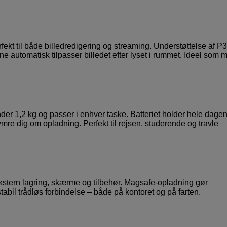
ekt til både billedredigering og streaming. Understøttelse af P3
e automatisk tilpasser billedet efter lyset i rummet. Ideel som m
er 1,2 kg og passer i enhver taske. Batteriet holder hele dagen
mre dig om opladning. Perfekt til rejsen, studerende og travle
 ekstern lagring, skærme og tilbehør. Magsafe-opladning gør
bil trådløs forbindelse – både på kontoret og på farten.