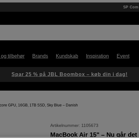
SP Com
 og tilbehør
Brands
Kundskab
Inspiration
Event
Spar 25 % på JBL Boombox – køb din i dag!
–core GPU, 16GB, 1TB SSD, Sky Blue – Danish
Artikelnummer: 1105673
MacBook Air 15" – Nu går det