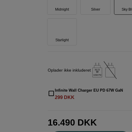
Midnight
Silver
Sky B
Starlight
Oplader ikke inkluderet
35-72
W
USB PD
Infinite Wall Charger EU PD 67W GaN
299
DKK
16.490
DKK