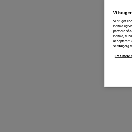
Vi bruger
Vi bruger coo
indhold og v
partnere såso
indhold, du v
accepterer" k
selvfølgelig 
Læs mere o