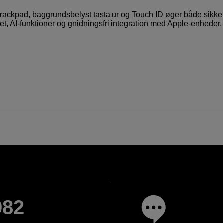
Stor trackpad, baggrundsbelyst tastatur og Touch ID øger både sikk
, AI-funktioner og gnidningsfri integration med Apple-enheder.
982