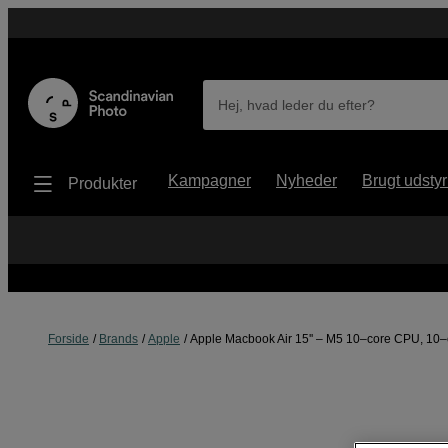
Hej, hvad leder du efter?
Kampagner
Nyheder
Brugt udstyr
Produkter
Forside
Brands
Apple
Apple Macbook Air 15'' – M5 10–core CPU, 10