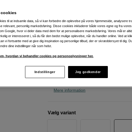
hurtigt.
 cookies
Apple
Macbook Air 15'' – M5 10–core CPU, 
GPU, 16GB, 1TB SSD, Sky Blue – Danish
kies til at indsamle data, så vi kan forbedre din oplevelse på vores hjemmeside, analysere tra
ise relevant, personlig markedsføring. Disse cookies inkluderer både vores egne og fra vore
m Google, hvor vi deler data med dem for at personalisere markedsføring. Vores mål er altid 
irkelig er interesseret i, så du får den bedst mulige oplevelse, når du handler online. Ved at kl
Weblager
:
Ikke på lager
an vi fortsætte med at give dig inspiration og personlige tilbud, der er skræddersyet til dig. D
København
:
Vis lagersaldo
ændre dine indstillinger når som helst.
m, hvordan vi behandler cookies og personoplysninger her.
M5-chip
16GB RAM & 1TB SSD
Indstillinger
Jeg godkender
10-core processor
Mere information
Vælg variant