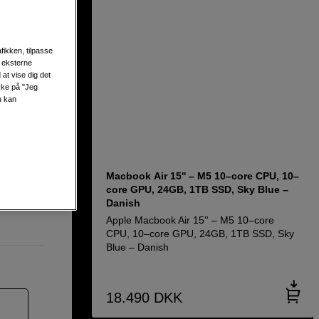
10–core
fikken, tilpasse
s eksterne
at vise dig det
ikke på "Jeg
u kan
Macbook Air 15'' – M5 10–core CPU, 10–
core GPU, 24GB, 1TB SSD, Sky Blue –
Danish
Apple Macbook Air 15'' – M5 10–core
CPU, 10–core GPU, 24GB, 1TB SSD, Sky
Blue – Danish
18.490
DKK