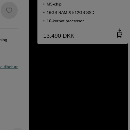
M5-chip
16GB RAM & 512GB SSD
10-kernet processor
13.490
DKK
ning
re tilbehør