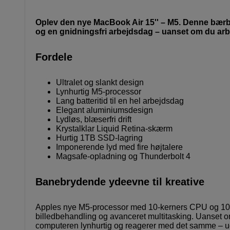
Oplev den nye MacBook Air 15'' – M5. Denne bærbare
og en gnidningsfri arbejdsdag – uanset om du arbe
Fordele
Ultralet og slankt design
Lynhurtig M5-processor
Lang batteritid til en hel arbejdsdag
Elegant aluminiumsdesign
Lydløs, blæserfri drift
Krystalklar Liquid Retina-skærm
Hurtig 1TB SSD-lagring
Imponerende lyd med fire højtalere
Magsafe-opladning og Thunderbolt 4
Banebrydende ydeevne til kreative
Apples nye M5-processor med 10‑kerners CPU og 10‑k
billedbehandling og avanceret multitasking. Uanset om
computeren lynhurtig og reagerer med det samme – ude