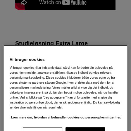
Studieløsning Extra Large
Vores største og mest avancerede løsning til
Vi bruger cookies
professionelle produktioner. Den giver dig
kameraer i verdensklasse, belysning designet til
Vi bruger cookies til at indsamle data, så vi kan forbedre din oplevelse på
vores hjemmeside, analysere trafikken, tilpasse indhold og vise relevant,
større rum og intercom til problemfri
personlig markedsføring. Disse cookies inkluderer både vores egne og fra
kommunikation mellem produktionsteamet og de
vores eksterne partnere såsom Google, hvor vi deler data med dem for at
personer, der er i optagelsen - alt det, du har
personalisere markedsføring. Vores mål er altid at vise dig det indhold, du
brug for, for at give dig de bedst mulige
virkelig er interesseret i, så du får den bedst mulige oplevelse, når du handler
betingelser for en vellykket produktion.
online. Ved at klikke på "Jeg accepterer" kan vi fortsætte med at give dig
inspiration og personlige tilbud, der er skræddersyet til dig. Du kan selvfølgelig
Ud over denne studioløsning har vi også flere
ændre dine indstillinger når som helst.
andre komplette pakker i forskellige størrelser.
Læs mere om, hvordan vi behandler cookies og personoplysninger her.
Hvis du har specifikke krav, kan vi også
skræddersy en løsning, der passer til netop dine
behov.