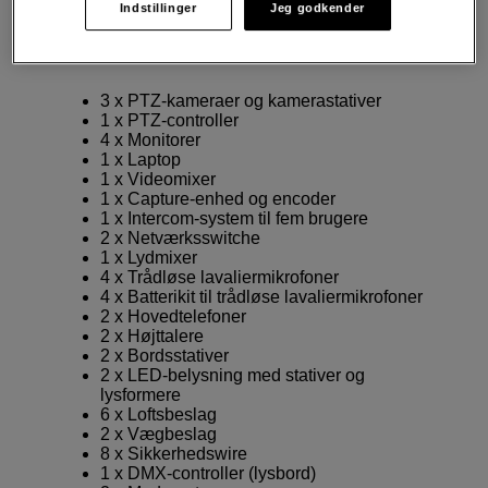
Indstillinger
Jeg godkender
Dette er inkluderet i pakken
3 x PTZ-kameraer og kamerastativer
1 x PTZ-controller
4 x Monitorer
1 x Laptop
1 x Videomixer
1 x Capture-enhed og encoder
1 x Intercom-system til fem brugere
2 x Netværksswitche
1 x Lydmixer
4 x Trådløse lavaliermikrofoner
4 x Batterikit til trådløse lavaliermikrofoner
2 x Hovedtelefoner
2 x Højttalere
2 x Bordsstativer
2 x LED-belysning med stativer og
lysformere
6 x Loftsbeslag
2 x Vægbeslag
8 x Sikkerhedswire
1 x DMX-controller (lysbord)