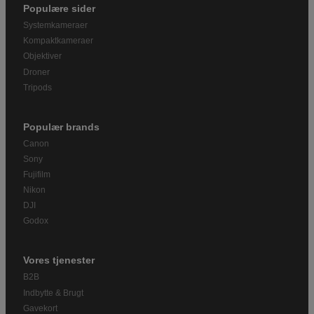
Populære sider
Systemkameraer
Kompaktkameraer
Objektiver
Droner
Tripods
Populær brands
Canon
Sony
Fujifilm
Nikon
DJI
Godox
Vores tjenester
B2B
Indbytte & Brugt
Gavekort