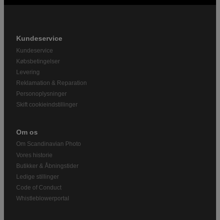
Kundeservice
Kundeservice
Købsbetingelser
Levering
Reklamation & Reparation
Personoplysninger
Skift cookieindstillinger
Om os
Om Scandinavian Photo
Vores historie
Butikker & Åbningstider
Ledige stillinger
Code of Conduct
Whistleblowerportal