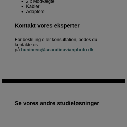
2 x Modvægte
Kabler
Adaptere
Kontakt vores eksperter
For bestilling eller konsultation, bedes du
kontakte os
på
business@scandinavianphoto.dk
.
Se vores andre studieløsninger
Studieløsning
Studieløsning
Studieløsning
Studieløsning
Small
Medium
Large
Extra Large