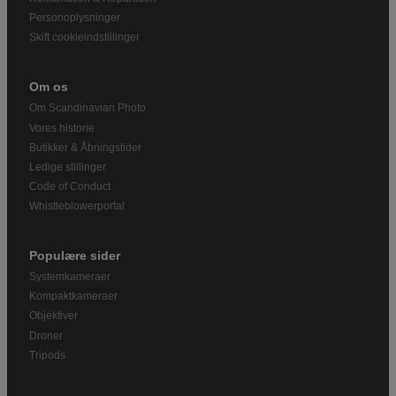
Personoplysninger
Skift cookieindstillinger
Om os
Om Scandinavian Photo
Vores historie
Butikker & Åbningstider
Ledige stillinger
Code of Conduct
Whistleblowerportal
Populære sider
Systemkameraer
Kompaktkameraer
Objektiver
Droner
Tripods