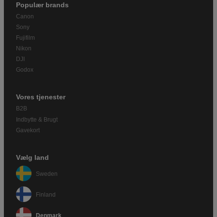
Populær brands
Canon
Sony
Fujifilm
Nikon
DJI
Godox
Vores tjenester
B2B
Indbytte & Brugt
Gavekort
Vælg land
Sweden
Finland
Denmark