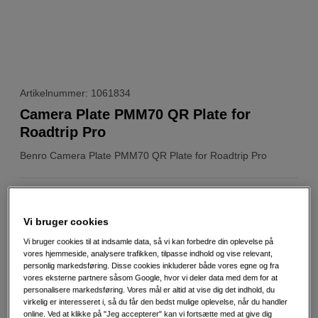
Artikelnummer: 1061834
Camera Plate PMM70 QR Plate for
Roadtrip Pro
Benro
Camera Plate PMM70 QR Plate for Roadtrip Pro
Weblager
:
På lager
København
:
Vis lagersaldo
Vi bruger cookies
Vi bruger cookies til at indsamle data, så vi kan forbedre din oplevelse på
vores hjemmeside, analysere trafikken, tilpasse indhold og vise relevant,
249
DKK
personlig markedsføring. Disse cookies inkluderer både vores egne og fra
vores eksterne partnere såsom Google, hvor vi deler data med dem for at
personalisere markedsføring. Vores mål er altid at vise dig det indhold, du
Antal
Læg i indkøbskurv
virkelig er interesseret i, så du får den bedst mulige oplevelse, når du handler
online. Ved at klikke på "Jeg accepterer" kan vi fortsætte med at give dig