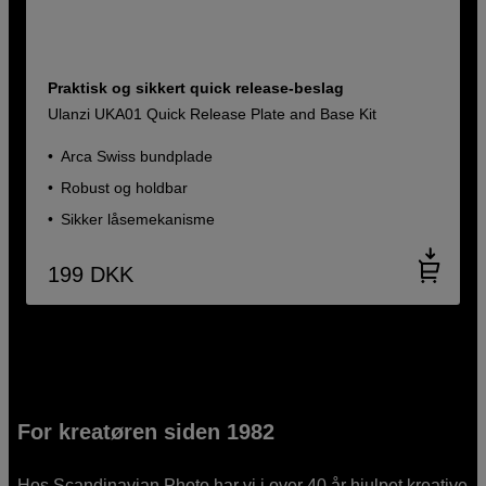
Praktisk og sikkert quick release-beslag
Ulanzi UKA01 Quick Release Plate and Base Kit
Arca Swiss bundplade
Robust og holdbar
Sikker låsemekanisme
199
DKK
For kreatøren siden 1982
Hos Scandinavian Photo har vi i over 40 år hjulpet kreative