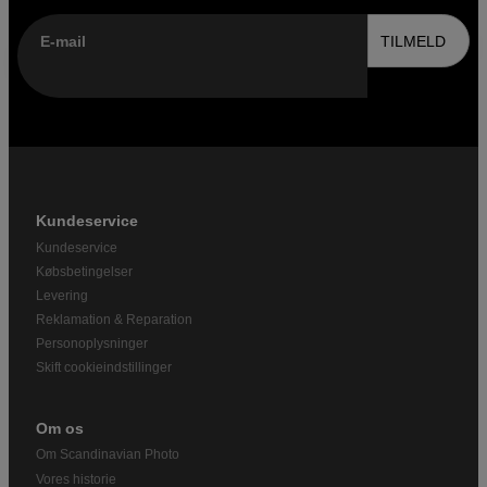
E-mail
TILMELD
Kundeservice
Kundeservice
Købsbetingelser
Levering
Reklamation & Reparation
Personoplysninger
Skift cookieindstillinger
Om os
Om Scandinavian Photo
Vores historie