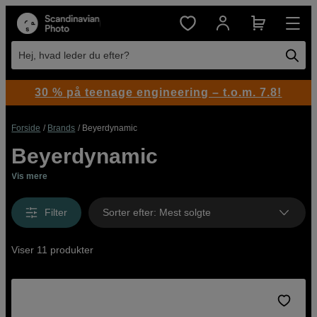
Hej, hvad leder du efter?
30 % på teenage engineering – t.o.m. 7.8!
Forside
Brands
Beyerdynamic
Beyerdynamic
Vis mere
Filter
Sorter efter
:
Mest solgte
Viser 11 produkter