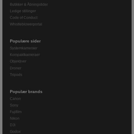
Butikker & Åbningstider
Ledige stillinger
Code of Conduct
Whistleblowerportal
Populære sider
Systemkameraer
Kompaktkameraer
Objektiver
Droner
Tripods
Populær brands
Canon
Sony
Fujifilm
Nikon
DJI
Godox