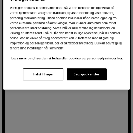
Vi bruger cookies til at indsamle data, så vi kan forbedre din oplevelse på
Vælg mellem 250 eller 80 Ω
vores hjemmeside, analysere trafikken, tilpasse indhold og vise relevant,
personlig markedsføring. Disse cookies inkluderer både vores egne og fra
Ekstremt let membran og god lydkvalitet
vores eksterne partnere såsom Google, hvor vi deler data med dem for at
Åben og luftig lydgengivelse
personalisere markedsføring. Vores mål er altid at vise dig det indhold, du
virkelig er interesseret i, så du får den bedst mulige oplevelse, når du handler
online. Ved at klikke på "Jeg accepterer" kan vi fortsætte med at give dig
1.226
DKK
inspiration og personlige tilbud, der er skræddersyet til dig. Du kan selvfølgelig
ændre dine indstillinger når som helst.
Læs mere om, hvordan vi behandler cookies og personoplysninger her.
Indstillinger
Jeg godkender