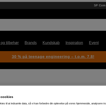
SP Com
 og tilbehør
Brands
Kundskab
Inspiration
Event
30 % på teenage engineering – t.o.m. 7.8!
Artikelnummer: 1103649
 cookies
Elegant og holdbar lille
kies til at indsamle data, så vi kan forbedre din oplevelse på vores hjemmeside, analysere tra