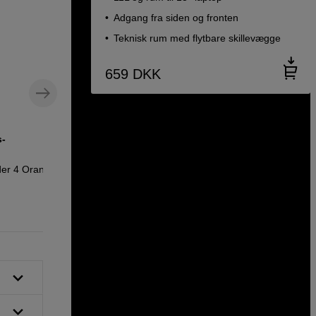
Adgang fra siden og fronten
Teknisk rum med flytbare skillevægge
659
DKK
s-
Etui til SD- og CFexpress-
hukommelseskort
der 4 Orange
sp.tech Memory Card Holder 4 Black
129
DKK