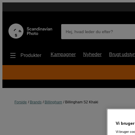
Hej, hvad leder du efter?
Kampagner
Nyheder
Brugt udstyr
Produkter
Forside
Brands
Billingham
Billingham S2 Khaki
Vi bruger
Vi bruger coo