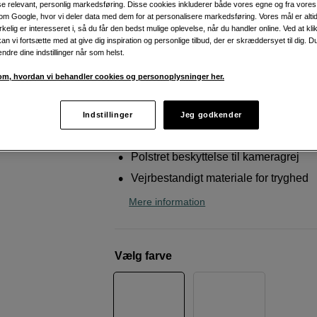
ise relevant, personlig markedsføring. Disse cookies inkluderer både vores egne og fra vore
kamerataske
m Google, hvor vi deler data med dem for at personalisere markedsføring. Vores mål er altid 
irkelig er interesseret i, så du får den bedst mulige oplevelse, når du handler online. Ved at kl
Billingham
S2 Khaki
an vi fortsætte med at give dig inspiration og personlige tilbud, der er skræddersyet til dig. D
ændre dine indstillinger når som helst.
Weblager
:
På lager
m, hvordan vi behandler cookies og personoplysninger her.
København
:
Vis lagersaldo
Indstillinger
Jeg godkender
5L og aftagelige skillevægge
Polstret beskyttelse til kameragrej
Vejrbestandigt materiale for tryghed
Mere information
Vælg farve