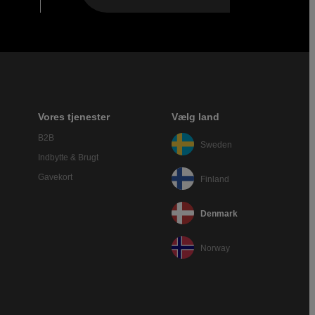
Vores tjenester
Vælg land
B2B
Sweden
Indbytte & Brugt
Gavekort
Finland
Denmark
Norway