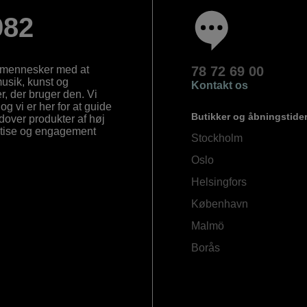
982
e mennesker med at
78 72 69 00
 musik, kunst og
Kontakt os
, der bruger den. Vi
og vi er her for at guide
Butikker og åbningstide
Udover produkter af høj
ertise og engagement
Stockholm
Oslo
Helsingfors
København
Malmö
Borås