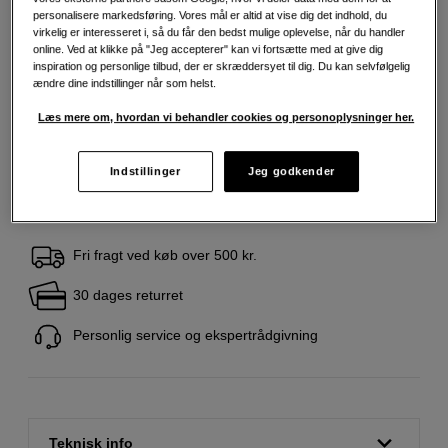
personalisere markedsføring. Vores mål er altid at vise dig det indhold, du
virkelig er interesseret i, så du får den bedst mulige oplevelse, når du handler
online. Ved at klikke på "Jeg accepterer" kan vi fortsætte med at give dig
inspiration og personlige tilbud, der er skræddersyet til dig. Du kan selvfølgelig
2.990
DKK
ændre dine indstillinger når som helst.
Læs mere om, hvordan vi behandler cookies og personoplysninger her.
Antal
Læg i indkøbskurv
Indstillinger
Jeg godkender
Fri fragt ved køb over 500 kr.
30 dages returret
Personlig service og ekspertrådgivning
Teknisk info