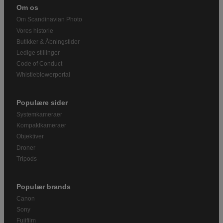
Om os
Om Scandinavian Photo
Vores historie
Butikker & Åbningstider
Ledige stillinger
Code of Conduct
Whistleblowerportal
Populære sider
Systemkameraer
Kompaktkameraer
Objektiver
Droner
Tripods
Populær brands
Canon
Sony
Fujifilm