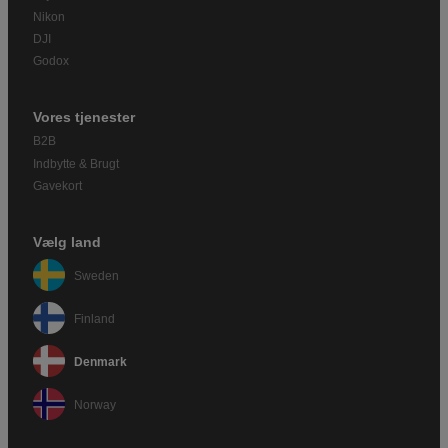
Nikon
DJI
Godox
Vores tjenester
B2B
Indbytte & Brugt
Gavekort
Vælg land
Sweden
Finland
Denmark
Norway