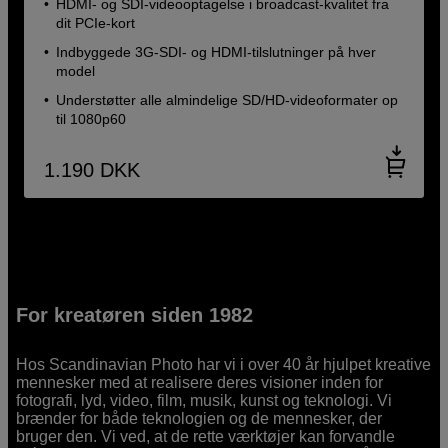
HDMI- og SDI-videooptagelse i broadcast-kvalitet fra
dit PCIe-kort
Indbyggede 3G-SDI- og HDMI-tilslutninger på hver
model
Understøtter alle almindelige SD/HD-videoformater op
til 1080p60
1.190
DKK
For kreatøren siden 1982
Hos Scandinavian Photo har vi i over 40 år hjulpet kreative
mennesker med at realisere deres visioner inden for
fotografi, lyd, video, film, musik, kunst og teknologi. Vi
brænder for både teknologien og de mennesker, der
bruger den. Vi ved, at de rette værktøjer kan forvandle