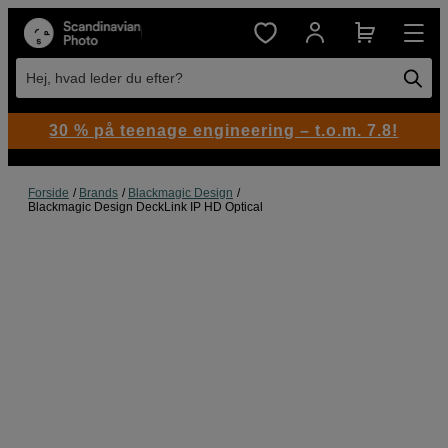
Hej, hvad leder du efter?
30 % på teenage engineering – t.o.m. 7.8!
Forside
Brands
Blackmagic Design
Blackmagic Design DeckLink IP HD Optical