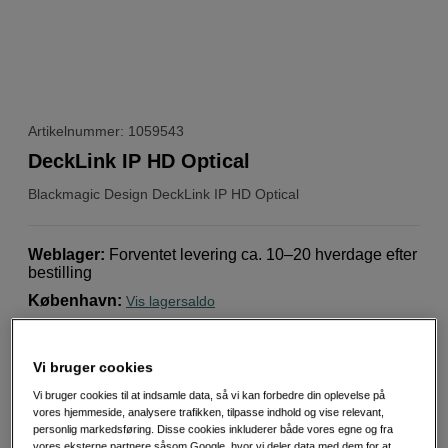
Artikelnummer: 1059543
DeckLink IP HD Optical
Blackmagic Design
DeckLink IP HD Optical
Weblager
:
Forventet levering ca. 10–20 hverdage efter
bestilling
København
:
Vis lagersaldo
SFP-baseret Ethernet-port med optisk fiber.
Vi bruger cookies
Understøttelse af alle standarder op til 1080p60
Vi bruger cookies til at indsamle data, så vi kan forbedre din oplevelse på
vores hjemmeside, analysere trafikken, tilpasse indhold og vise relevant,
Afspil og optag i op til tre kanaler
personlig markedsføring. Disse cookies inkluderer både vores egne og fra
Mere information
vores eksterne partnere såsom Google, hvor vi deler data med dem for at