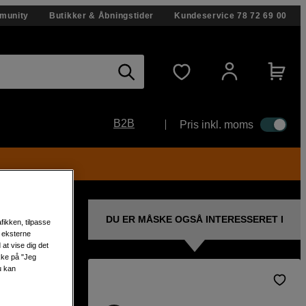
munity
Butikker & Åbningstider
Kundeservice
78 72 69 00
B2B
Pris inkl. moms
DU ER MÅSKE OGSÅ INTERESSERET I
fikken, tilpasse
s eksterne
at vise dig det
ikke på "Jeg
u kan
erter