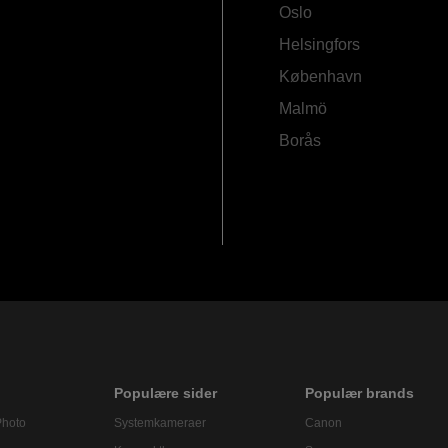
Oslo
Helsingfors
København
Malmö
Borås
Populære sider
Populær brands
Photo
Systemkameraer
Canon