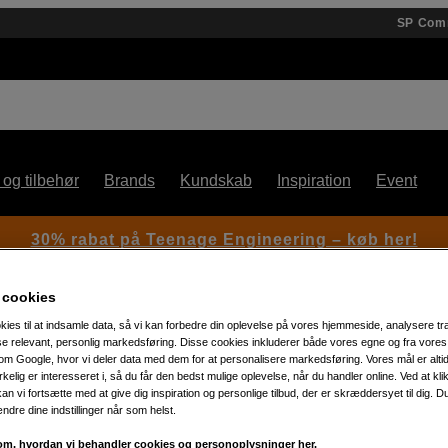
SP Com
 og tilbehør
Brands
Kundskab
Inspiration
Event
30% rabat på Teenage Engineering – køb her!
 cookies
kies til at indsamle data, så vi kan forbedre din oplevelse på vores hjemmeside, analysere tra
 - Micro Converter 5V10W USBC
ise relevant, personlig markedsføring. Disse cookies inkluderer både vores egne og fra vore
m Google, hvor vi deler data med dem for at personalisere markedsføring. Vores mål er altid 
irkelig er interesseret i, så du får den bedst mulige oplevelse, når du handler online. Ved at kl
an vi fortsætte med at give dig inspiration og personlige tilbud, der er skræddersyet til dig. D
Artikelnummer: 1052061
ændre dine indstillinger når som helst.
Strømforsyning til Micro Conv
m, hvordan vi behandler cookies og personoplysninger her.