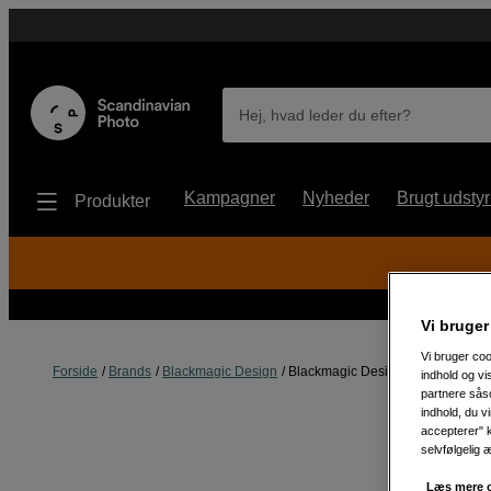
Hej, hvad leder du efter?
Kampagner
Nyheder
Brugt udstyr
Produkter
Vi bruger
Vi bruger coo
Forside
Brands
Blackmagic Design
Blackmagic Design Power Supply
indhold og v
partnere såso
indhold, du v
accepterer" k
selvfølgelig 
Læs mere o