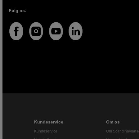
Følg os:
Kundeservice
Om os
Kundeservice
Om Scandinavian 