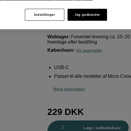
USB-C
Blackmagic Design
Power Supply - Micro Con
Indstillinger
Jeg godkender
5V10W USBC
Weblager
:
Forventet levering ca. 10–20
hverdage efter bestilling
København
:
Vis lagersaldo
USB-C
Passer til alle modeller af Micro Con
Mere information
229
DKK
Antal
Læg i indkøbskurv