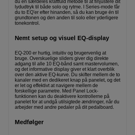
du en særdeles kraftfuld metode til at finjustere dit
lydudtryk til både solo og rytme. I Series-mode får
du to EQ'er efter hinanden, så du kan bruge én til
grundtonen og den anden til solo eller yderligere
tonekontrol.
Nemt setup og visuel EQ-display
EQ-200 er hurtig, intuitiv og brugervenlig at
bruge. Overskuelige sliders giver dig direkte
adgang til alle 10 EQ-bånd samt mastervolumen,
og det informative display giver et klart overblik
over den aktive EQ-kurve. Du skifter mellem de to
kanaler med en dedikeret knap på panelet, og det
er let og effektivt at navigere mellem de
forskellige parametre. Med Panel Lock-
funktionen kan du deaktivere kontrollerne på
panelet for at undgå utilsigtede ændringer, når du
arbejder med andre pedaler på dit pedalboard.
Medfølger