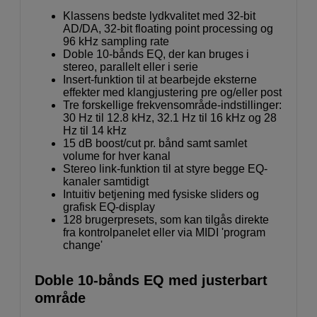
Klassens bedste lydkvalitet med 32-bit
AD/DA, 32-bit floating point processing og
96 kHz sampling rate
Doble 10-bånds EQ, der kan bruges i
stereo, parallelt eller i serie
Insert-funktion til at bearbejde eksterne
effekter med klangjustering pre og/eller post
Tre forskellige frekvensområde-indstillinger:
30 Hz til 12.8 kHz, 32.1 Hz til 16 kHz og 28
Hz til 14 kHz
15 dB boost/cut pr. bånd samt samlet
volume for hver kanal
Stereo link-funktion til at styre begge EQ-
kanaler samtidigt
Intuitiv betjening med fysiske sliders og
grafisk EQ-display
128 brugerpresets, som kan tilgås direkte
fra kontrolpanelet eller via MIDI 'program
change'
Doble 10-bånds EQ med justerbart
område