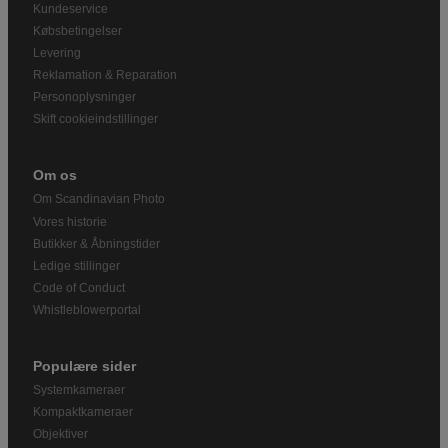
Kundeservice
Købsbetingelser
Levering
Reklamation & Reparation
Personoplysninger
Skift cookieindstillinger
Om os
Om Scandinavian Photo
Vores historie
Butikker & Åbningstider
Ledige stillinger
Code of Conduct
Whistleblowerportal
Populære sider
Systemkameraer
Kompaktkameraer
Objektiver