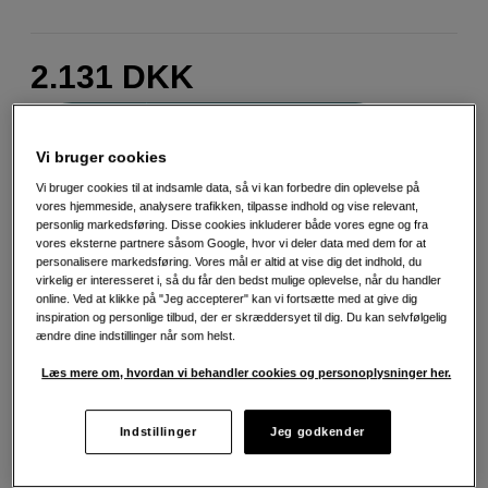
2.131
DKK
Antal
Læg i indkøbskurv
Vi bruger cookies
Vi bruger cookies til at indsamle data, så vi kan forbedre din oplevelse på
vores hjemmeside, analysere trafikken, tilpasse indhold og vise relevant,
personlig markedsføring. Disse cookies inkluderer både vores egne og fra
vores eksterne partnere såsom Google, hvor vi deler data med dem for at
personalisere markedsføring. Vores mål er altid at vise dig det indhold, du
Fri fragt ved køb over 500 kr.
virkelig er interesseret i, så du får den bedst mulige oplevelse, når du handler
online. Ved at klikke på "Jeg accepterer" kan vi fortsætte med at give dig
30 dages returret
inspiration og personlige tilbud, der er skræddersyet til dig. Du kan selvfølgelig
ændre dine indstillinger når som helst.
Personlig service og ekspertrådgivning
Læs mere om, hvordan vi behandler cookies og personoplysninger her.
Indstillinger
Jeg godkender
Teknisk info