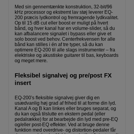
Med sin gennemtænkte konstruktion, 32-bit/96
kHz processor og ekstremt lav støj leverer EQ-
200 præcis lydkontrol og fremragende lydkvalitet.
Op til 15 dB cut eller boost er muligt på hvert
bånd, og hver kanal har en volume-slider, så du
kan afbalancere signalet i bypass eller give et
solo boost ved behov. Centerfrekvensen for alle
bånd kan stilles i én af tre typer, så du kan
optimere EQ-200 til alle slags instrumenter – fra
elektriske og akustiske guitarer til bas, keyboards
og meget mere.
Fleksibel signalvej og pre/post FX
insert
EQ-200's fleksible signalvej giver dig en
usædvanlig høj grad af frihed til at forme din lyd.
Kanal A og B kan linkes eller bruges separat, og
du kan også tilslutte en ekstern pedal (eller
pedalrække) for at bearbejde din lyd med pre-EQ
og/eller post-EQ effekter. Ved at bruge denne
funktion med overdrive- og distortion-pedaler får