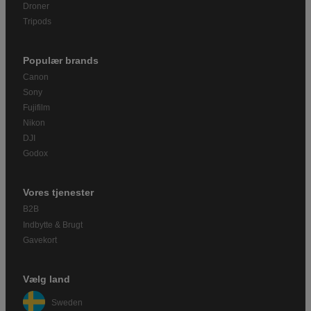
Droner
Tripods
Populær brands
Canon
Sony
Fujifilm
Nikon
DJI
Godox
Vores tjenester
B2B
Indbytte & Brugt
Gavekort
Vælg land
Sweden