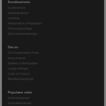
Kundeservice
Kundeservice
Købsbetingelser
Levering
Reklamation & Reparation
Personoplysninger
Skift cookieindstillinger
Om os
Om Scandinavian Photo
Vores historie
Butikker & Åbningstider
Ledige stillinger
Code of Conduct
Whistleblowerportal
Populære sider
Systemkameraer
Kompaktkameraer