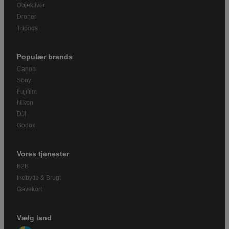
Objektiver
Droner
Tripods
Populær brands
Canon
Sony
Fujifilm
Nikon
DJI
Godox
Vores tjenester
B2B
Indbytte & Brugt
Gavekort
Vælg land