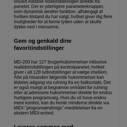
visuelt indstille nodeinddelingen direkte fra
panelet. Der er yderligere parameterknapper,
som dynamisk ændrer funktion, afhængigt af
hvilken tilstand du har valgt, hvilket giver dig flere
muligheder for at forme lyden uden at skulle
dykke ned i menuerne.
Gem og genkald dine
favoritindstillinger
MD-200 har 127 brugerhukommelser inklusive
realtidsindstillingen på kontrolpanelet, hvilket
giver i alt 128 lydindstillinger at vælge imellem.
Alle på hinanden følgende hukommelser kan
tildeles adgang via rulning fra en fodkontakt. Det
er også muligt at begrænse området for rulning
eller at adressere hukommelser direkte for endnu
hurtigere programvalg. Hvis du vil have endnu
mere kontrol, kan du hente minderne direkte via
MIDI-"programændrings"-meddelelser fra en
ekstern MIDI-enhed.