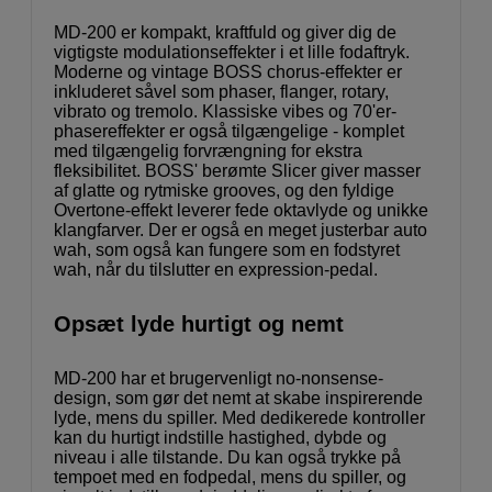
MD-200 er kompakt, kraftfuld og giver dig de
vigtigste modulationseffekter i et lille fodaftryk.
Moderne og vintage BOSS chorus-effekter er
inkluderet såvel som phaser, flanger, rotary,
vibrato og tremolo. Klassiske vibes og 70'er-
phasereffekter er også tilgængelige - komplet
med tilgængelig forvrængning for ekstra
fleksibilitet. BOSS' berømte Slicer giver masser
af glatte og rytmiske grooves, og den fyldige
Overtone-effekt leverer fede oktavlyde og unikke
klangfarver. Der er også en meget justerbar auto
wah, som også kan fungere som en fodstyret
wah, når du tilslutter en expression-pedal.
Opsæt lyde hurtigt og nemt
MD-200 har et brugervenligt no-nonsense-
design, som gør det nemt at skabe inspirerende
lyde, mens du spiller. Med dedikerede kontroller
kan du hurtigt indstille hastighed, dybde og
niveau i alle tilstande. Du kan også trykke på
tempoet med en fodpedal, mens du spiller, og