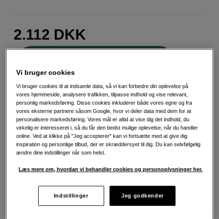
2.112
DKK
Antal
Læg i indkøbskurv
Vi bruger cookies
Vi bruger cookies til at indsamle data, så vi kan forbedre din oplevelse på
vores hjemmeside, analysere trafikken, tilpasse indhold og vise relevant,
personlig markedsføring. Disse cookies inkluderer både vores egne og fra
vores eksterne partnere såsom Google, hvor vi deler data med dem for at
personalisere markedsføring. Vores mål er altid at vise dig det indhold, du
Fri fragt ved køb over 500 kr.
virkelig er interesseret i, så du får den bedst mulige oplevelse, når du handler
online. Ved at klikke på "Jeg accepterer" kan vi fortsætte med at give dig
30 dages returret
inspiration og personlige tilbud, der er skræddersyet til dig. Du kan selvfølgelig
ændre dine indstillinger når som helst.
Personlig service og ekspertrådgivning
Læs mere om, hvordan vi behandler cookies og personoplysninger her.
Indstillinger
Jeg godkender
Teknisk info