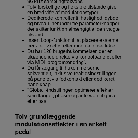
96 kHz samplingfrekvens
Tolv forskellige og fleksible tilstande giver
en bred vifte af modulationstyper
Dedikerede kontroller til hastighed, dybde
og niveau, herunder tre parameterknapper,
der skifter funktion afhængigt af den valgte
tilstand
Insert Loop-funktion til at placere eksterne
pedaler før eller efter modulationseffekter
Du har 128 brugerhukommelser, der er
tilgængelige direkte via kontrolpanelet eller
via MIDI 'programændring'.
Du får adgang til hukommelserne
sekventielt, inklusive realtidsindstillingen
på panelet via fodkontakt eller dedikeret
panelknap.
"Global"-indstillingen optimerer effekter
som flanger, phaser og auto wah til guitar
eller bas
Tolv grundlæggende
modulationseffekter i en enkelt
pedal