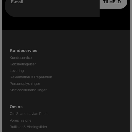
E-mail
TILMELD
Kundeservice
Kundeservice
Købsbetingelser
Levering
Reklamation & Reparation
Personoplysninger
Skift cookieindstillinger
Om os
Om Scandinavian Photo
Vores historie
Butikker & Åbningstider