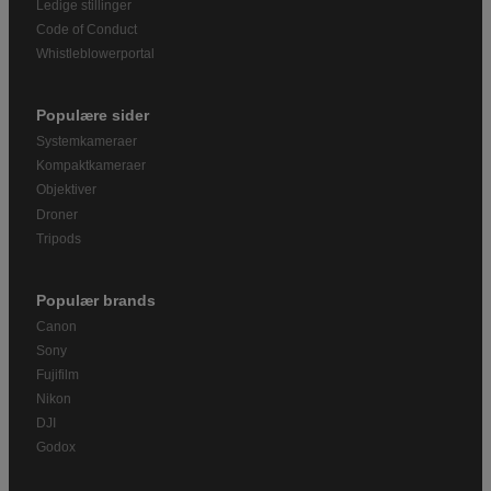
Ledige stillinger
Code of Conduct
Whistleblowerportal
Populære sider
Systemkameraer
Kompaktkameraer
Objektiver
Droner
Tripods
Populær brands
Canon
Sony
Fujifilm
Nikon
DJI
Godox