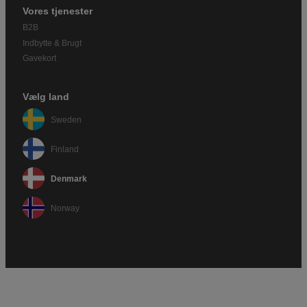
Vores tjenester
B2B
Indbytte & Brugt
Gavekort
Vælg land
Sweden
Finland
Denmark
Norway