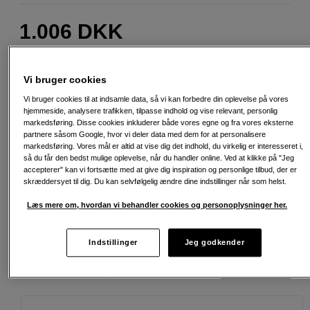
1.006
DKK
Antal
Læg i indkøbskurv
Vi bruger cookies
Vi bruger cookies til at indsamle data, så vi kan forbedre din oplevelse på vores
hjemmeside, analysere trafikken, tilpasse indhold og vise relevant, personlig
markedsføring. Disse cookies inkluderer både vores egne og fra vores eksterne
partnere såsom Google, hvor vi deler data med dem for at personalisere
markedsføring. Vores mål er altid at vise dig det indhold, du virkelig er interesseret i,
Fri fragt ved køb over 500 kr.
så du får den bedst mulige oplevelse, når du handler online. Ved at klikke på "Jeg
accepterer" kan vi fortsætte med at give dig inspiration og personlige tilbud, der er
30 dages returret
skræddersyet til dig. Du kan selvfølgelig ændre dine indstillinger når som helst.
Læs mere om, hvordan vi behandler cookies og personoplysninger her.
Personlig service og ekspertrådgivning
Indstillinger
Jeg godkender
Passende tilbehør
Se flere tilbehør