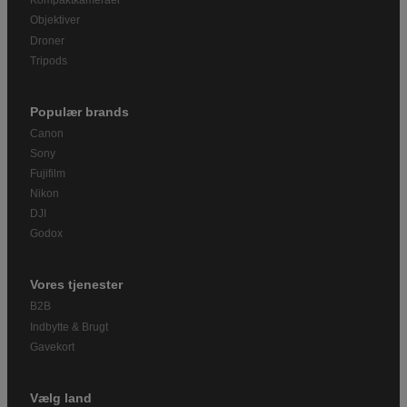
Kompaktkameraer
Objektiver
Droner
Tripods
Populær brands
Canon
Sony
Fujifilm
Nikon
DJI
Godox
Vores tjenester
B2B
Indbytte & Brugt
Gavekort
Vælg land