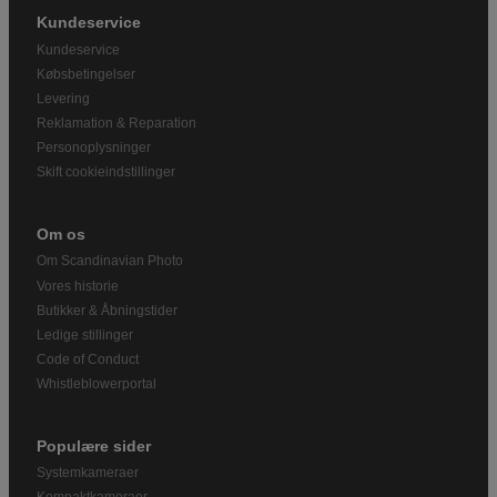
Kundeservice
Kundeservice
Købsbetingelser
Levering
Reklamation & Reparation
Personoplysninger
Skift cookieindstillinger
Om os
Om Scandinavian Photo
Vores historie
Butikker & Åbningstider
Ledige stillinger
Code of Conduct
Whistleblowerportal
Populære sider
Systemkameraer