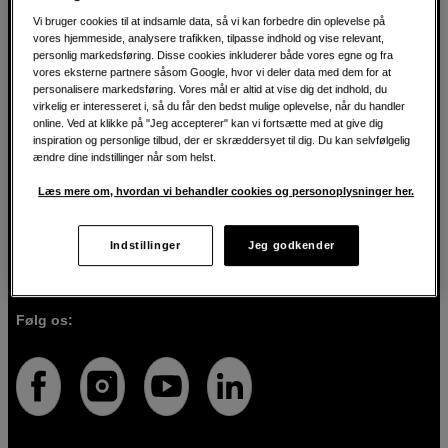
Vi bruger cookies til at indsamle data, så vi kan forbedre din oplevelse på
vores hjemmeside, analysere trafikken, tilpasse indhold og vise relevant,
personlig markedsføring. Disse cookies inkluderer både vores egne og fra
For kreatøren siden 1982
vores eksterne partnere såsom Google, hvor vi deler data med dem for at
personalisere markedsføring. Vores mål er altid at vise dig det indhold, du
virkelig er interesseret i, så du får den bedst mulige oplevelse, når du handler
Hos Scandinavian Photo har vi i over 40 år hjulpet kreative
online. Ved at klikke på "Jeg accepterer" kan vi fortsætte med at give dig
mennesker med at realisere deres visioner inden for
inspiration og personlige tilbud, der er skræddersyet til dig. Du kan selvfølgelig
fotografi, lyd, video, film, musik, kunst og teknologi. Vi
ændre dine indstillinger når som helst.
brænder for både teknologien og de mennesker, der
bruger den. Vi ved, at de rette værktøjer kan forvandle
Læs mere om, hvordan vi behandler cookies og personoplysninger her.
idéer til virkelighed, og vi er her for at guide dig, så du
vælger de rigtige produkter til det, du vil skabe. Udover
produkter af høj kvalitet tilbyder vi også personlig service.
Indstillinger
Jeg godkender
Med vores ekspertise og engagement sikrer vi, at du får
det udstyr, der passer bedst til dig.
Følg os: