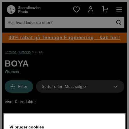
Hej, hvad leder du efter?
30% rabat på Teenage Engineering – køb her!
Forside
Brands
BOYA
BOYA
Vis mere
Filter
Sorter efter
:
Mest solgte
Viser 0 produkter
Vi bruger cookies