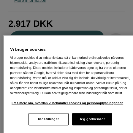
Mere information
2.917
DKK
Antal
Læg i indkøbskurv
Vi bruger cookies
Vi bruger cookies til at indsamle data, så vi kan forbedre din oplevelse på vores
hjemmeside, analysere trafikken, tilpasse indhold og vise relevant, personlig
markedsføring. Disse cookies inkluderer både vores egne og fra vores eksterne
partnere såsom Google, hvor vi deler data med dem for at personalisere
Fri fragt ved køb over 500 kr.
markedsføring. Vores mål er altid at vise dig det indhold, du virkelig er interesseret i,
så du får den bedst mulige oplevelse, når du handler online. Ved at klikke på "Jeg
30 dages returret
accepterer" kan vi fortsætte med at give dig inspiration og personlige tilbud, der er
skræddersyet til dig. Du kan selvfølgelig ændre dine indstillinger når som helst.
Personlig service og ekspertrådgivning
Læs mere om, hvordan vi behandler cookies og personoplysninger her.
Indstillinger
Jeg godkender
Passende tilbehør
Se flere tilbehør