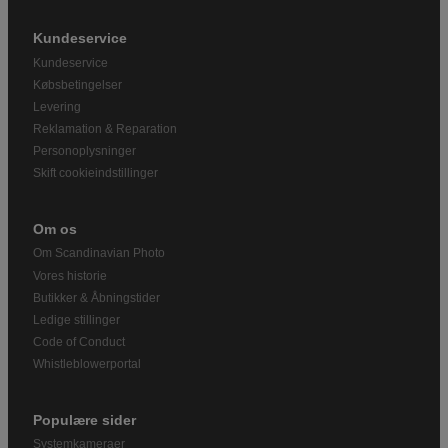
Kundeservice
Kundeservice
Købsbetingelser
Levering
Reklamation & Reparation
Personoplysninger
Skift cookieindstillinger
Om os
Om Scandinavian Photo
Vores historie
Butikker & Åbningstider
Ledige stillinger
Code of Conduct
Whistleblowerportal
Populære sider
Systemkameraer