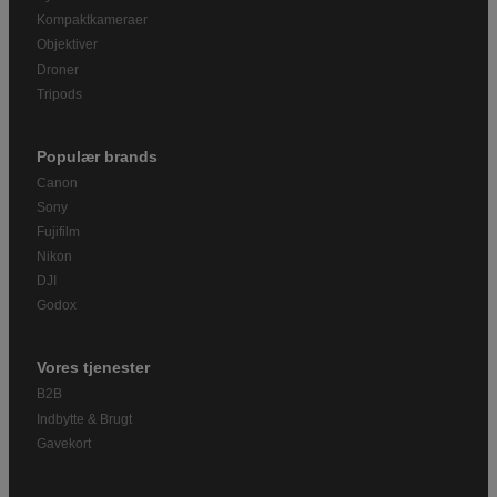
Kompaktkameraer
Objektiver
Droner
Tripods
Populær brands
Canon
Sony
Fujifilm
Nikon
DJI
Godox
Vores tjenester
B2B
Indbytte & Brugt
Gavekort