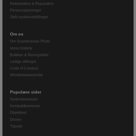
Reklamation & Reparation
Personoplysninger
Skift cookieindstillinger
Om os
Om Scandinavian Photo
Vores historie
Butikker & Åbningstider
Ledige stillinger
Code of Conduct
Whistleblowerportal
Populære sider
Systemkameraer
Kompaktkameraer
Objektiver
Droner
Tripods