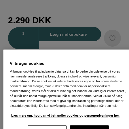
2.290
DKK
Antal
Læg i indkøbskurv
Vi bruger cookies
Fri fragt ved køb over 500 kr.
Vi bruger cookies til at indsamle data, så vi kan forbedre din oplevelse på vores
hjemmeside, analysere trafikken, tilpasse indhold og vise relevant, personlig
markedsføring. Disse cookies inkluderer både vores egne og fra vores eksterne
30 dages returret
partnere såsom Google, hvor vi deler data med dem for at personalisere
markedsføring. Vores mål er altid at vise dig det indhold, du virkelig er interesseret i,
Personlig service og ekspertrådgivning
så du får den bedst mulige oplevelse, når du handler online. Ved at klikke på "Jeg
accepterer" kan vi fortsætte med at give dig inspiration og personlige tilbud, der er
skræddersyet til dig. Du kan selvfølgelig ændre dine indstillinger når som helst.
Læs mere om, hvordan vi behandler cookies og personoplysninger her.
Passende tilbehør
Se flere tilbehør