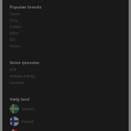
Populær brands
Canon
Sony
Fujifilm
Nikon
DJI
Godox
Vores tjenester
B2B
Indbytte & Brugt
Gavekort
Vælg land
Sweden
Finland