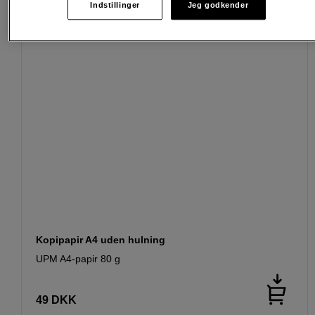
Indstillinger
Jeg godkender
Kopipapir A4 uden hulning
UPM A4-papir 80 g
49
DKK