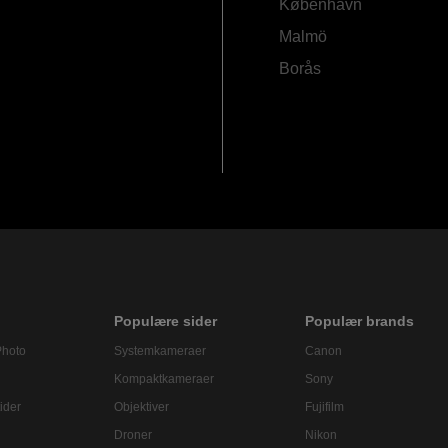
København
Malmö
Borås
Populære sider
Populær brands
Photo
Systemkameraer
Canon
Kompaktkameraer
Sony
ider
Objektiver
Fujifilm
Droner
Nikon