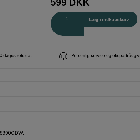
599
DKK
Antal
Læg i indkøbskurv
0 dages returret
Personlig service og ekspertrådgiv
-L8390CDW.