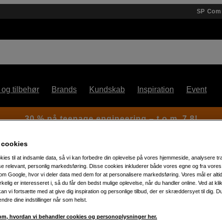
SP Com
 og tilbehør
Brands
Kundskab
Inspiration
Event
30 % på teenage engineering – t.o.m. 7.8!
 cookies
kies til at indsamle data, så vi kan forbedre din oplevelse på vores hjemmeside, analysere tra
ise relevant, personlig markedsføring. Disse cookies inkluderer både vores egne og fra vore
m Google, hvor vi deler data med dem for at personalisere markedsføring. Vores mål er altid 
irkelig er interesseret i, så du får den bedst mulige oplevelse, når du handler online. Ved at kl
an vi fortsætte med at give dig inspiration og personlige tilbud, der er skræddersyet til dig. D
Artikelnummer: 1100415
ændre dine indstillinger når som helst.
Brother toner TN248BK sort
m, hvordan vi behandler cookies og personoplysninger her.