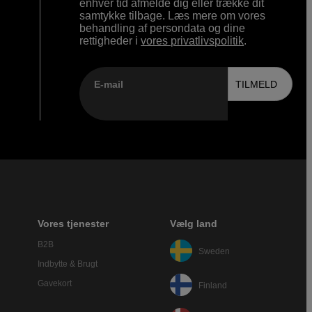
enhver tid afmelde dig eller trække dit
samtykke tilbage. Læs mere om vores
behandling af persondata og dine
rettigheder i
vores privatlivspolitik
.
E-mail
TILMELD
Vores tjenester
Vælg land
B2B
Sweden
Indbytte & Brugt
Gavekort
Finland