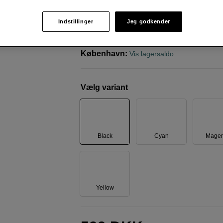
Brother
TN248BK Toner Black
Indstillinger
Jeg godkender
Weblager
:
På lager
København
:
Vis lagersaldo
Vælg variant
Black
Cyan
Magen
Yellow