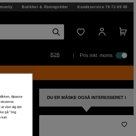
munity
Butikker & Åbningstider
Kundeservice
78 72 69 00
B2B
Pris inkl. moms
fikken, tilpasse
DU ER MÅSKE OGSÅ INTERESSERET I
s eksterne
at vise dig det
ikke på "Jeg
u kan