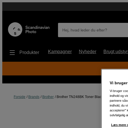
Hej, hvad leder du efter?
Kampagner
Nyheder
Brugt udstyr
Produkter
Vi bruger
Vi bruger coo
indhold og v
Forside
Brands
Brother
Brother TN248BK Toner Black
partnere såso
indhold, du v
accepterer" k
selvfølgelig 
Læs mere o