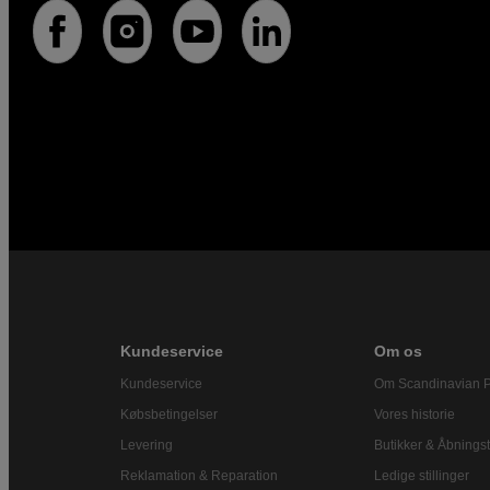
Kundeservice
Om os
Kundeservice
Om Scandinavian 
Købsbetingelser
Vores historie
Levering
Butikker & Åbningst
Reklamation & Reparation
Ledige stillinger