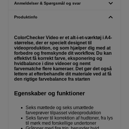
Anmeldelser & Spørgsmål og svar
Produktinfo
ColorChecker Video er et alt-i-et-værktøj i A4-
størrelse, der er specielt designet til
videoproduktion, og som hjælper dig med at
forbedre og fremskynde dit workflow. Du kan
effektivt få korrekt farve, eksponering og
hvidbalance i dine videoer og nemt
farvematche flere kameraer. Det gør det også
lettere at efterbehandle dit materiale ved at få
den rigtige farvebalance fra starten
Egenskaber og funktioner
Seks mættede og seks umættede
farveprøver tilpasset videoproduktion
Seks farver til korrektion af hudtoner, fra lys
til mørk med forskellige undertoner
Gråtoner med fire trin, herunder hvid,