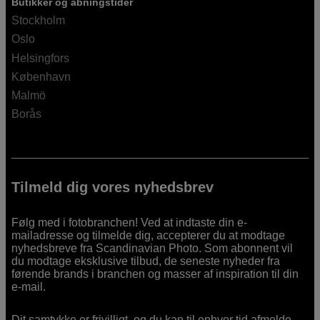
Butikker og åbningstider
Stockholm
Oslo
Helsingfors
København
Malmö
Borås
Tilmeld dig vores nyhedsbrev
Følg med i fotobranchen! Ved at indtaste din e-
mailadresse og tilmelde dig, accepterer du at modtage
nyhedsbreve fra Scandinavian Photo. Som abonnent vil
du modtage eksklusive tilbud, de seneste nyheder fra
førende brands i branchen og masser af inspiration til din
e-mail.
Dit samtykke er frivilligt, og du kan til enhver tid afmelde