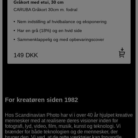
Gråkort med etui, 30 cm
CARUBA Gråkort 30cm m. fodral
Nem indstilling af hvidbalance og eksponering
Har en grå (18%) og en hvid side
Sammenklappelig og med opbevaringscover
149
DKK
For kreatøren siden 1982
Hos Scandinavian Photo har vi i over 40 år hjulpet kreative
mennesker med at realisere deres visioner inden for
fotografi, lyd, video, film, musik, kunst og teknologi. Vi
brænder for både teknologien og de mennesker, der
bruger den. Vi ved, at de rette værktøjer kan forvandle