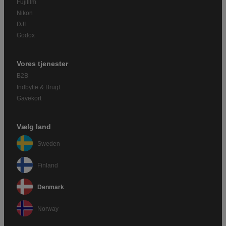
Fujifilm
Nikon
DJI
Godox
Vores tjenester
B2B
Indbytte & Brugt
Gavekort
Vælg land
Sweden
Finland
Denmark
Norway