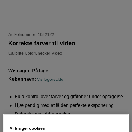
Artikelnummer: 1052122
Korrekte farver til video
Calibrite
ColorChecker Video
Weblager
:
På lager
København
:
Vis lagersaldo
Fuld kontrol over farver og gråtoner under optagelse
Hjælper dig med at få den perfekte eksponering
Dobbeltsidet i A4-størrelse
Mere information
Vi bruger cookies