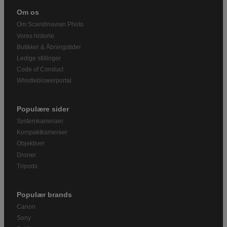
Om os
Om Scandinavian Photo
Vores historie
Butikker & Åbningstider
Ledige stillinger
Code of Conduct
Whistleblowerportal
Populære sider
Systemkameraer
Kompaktkameraer
Objektiver
Droner
Tripods
Populær brands
Canon
Sony