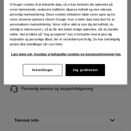
Vi bruger cookies til at indsamle data, så vi kan forbedre din oplevelse på
vores hjemmeside, analysere trafikken, tilpasse indhold og vise relevant,
1.149
DKK
personlig markedsføring. Disse cookies inkluderer både vores egne og fra
vores eksterne partnere såsom Google, hvor vi deler data med dem for at
personalisere markedsføring. Vores mål er altid at vise dig det indhold, du
Antal
Læg i indkøbskurv
virkelig er interesseret i, så du får den bedst mulige oplevelse, når du handler
online. Ved at klikke på "Jeg accepterer" kan vi fortsætte med at give dig
inspiration og personlige tilbud, der er skræddersyet til dig. Du kan selvfølgelig
ændre dine indstillinger når som helst.
Læs mere om, hvordan vi behandler cookies og personoplysninger her.
Fri fragt ved køb over 500 kr.
Indstillinger
Jeg godkender
30 dages returret
Personlig service og ekspertrådgivning
Teknisk info