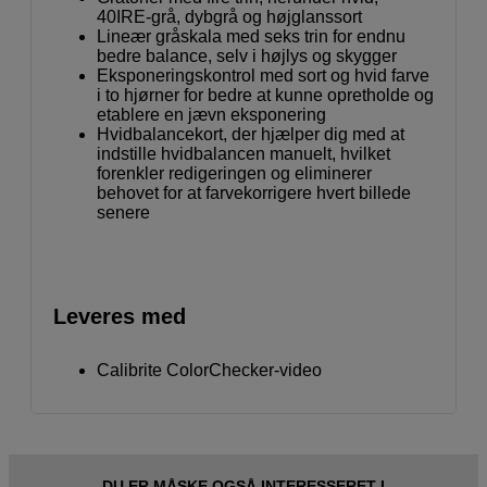
40IRE-grå, dybgrå og højglanssort
Lineær gråskala med seks trin for endnu
bedre balance, selv i højlys og skygger
Eksponeringskontrol med sort og hvid farve
i to hjørner for bedre at kunne opretholde og
etablere en jævn eksponering
Hvidbalancekort, der hjælper dig med at
indstille hvidbalancen manuelt, hvilket
forenkler redigeringen og eliminerer
behovet for at farvekorrigere hvert billede
senere
Leveres med
Calibrite ColorChecker-video
DU ER MÅSKE OGSÅ INTERESSERET I