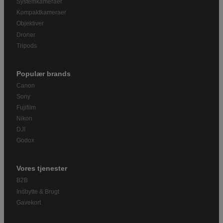
Systemkameraer
Kompaktkameraer
Objektiver
Droner
Tripods
Populær brands
Canon
Sony
Fujifilm
Nikon
DJI
Godox
Vores tjenester
B2B
Indbytte & Brugt
Gavekort