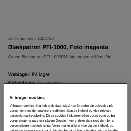
Artikelnummer: 1022728
Blækpatron PFI-1000, Foto magenta
Canon
Blækpatron PFI-1000PM foto magenta 80 ml för
Weblager
:
På lager
København
:
Vis lagersaldo
Vi bruger cookies
Blækpatron Lucia Pro photo magenta 80 ml PFI-
1000PM
Vi bruger cookies til at indsamle data, så vi kan forbedre din oplevelse på
vores hjemmeside, analysere trafikken, tilpasse indhold og vise relevant,
Mere information
personlig markedsføring. Disse cookies inkluderer både vores egne og fra
vores eksterne partnere såsom Google, hvor vi deler data med dem for at
personalisere markedsføring. Vores mål er altid at vise dig det indhold, du
virkelig er interesseret i, så du får den bedst mulige oplevelse, når du handler