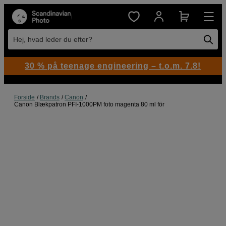
Hej, hvad leder du efter?
30 % på teenage engineering – t.o.m. 7.8!
Forside
Brands
Canon
Canon Blækpatron PFI-1000PM foto magenta 80 ml för