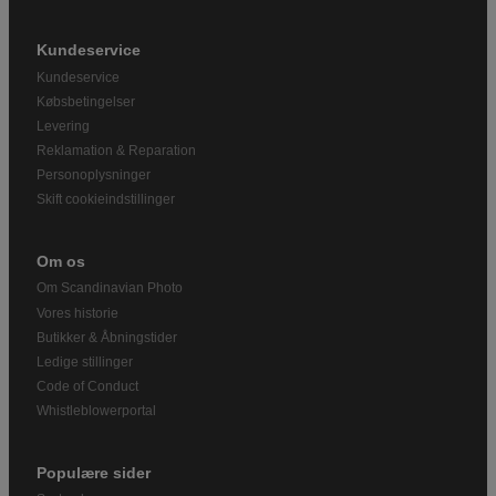
Kundeservice
Kundeservice
Købsbetingelser
Levering
Reklamation & Reparation
Personoplysninger
Skift cookieindstillinger
Om os
Om Scandinavian Photo
Vores historie
Butikker & Åbningstider
Ledige stillinger
Code of Conduct
Whistleblowerportal
Populære sider