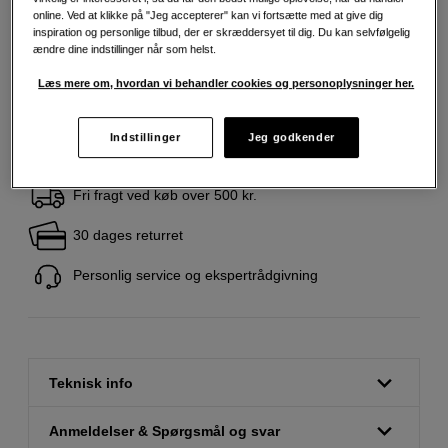
449
DKK
online. Ved at klikke på "Jeg accepterer" kan vi fortsætte med at give dig
inspiration og personlige tilbud, der er skræddersyet til dig. Du kan selvfølgelig
ændre dine indstillinger når som helst.
Antal
Læg i indkøbskurv
Læs mere om, hvordan vi behandler cookies og personoplysninger her.
Indstillinger
Jeg godkender
Fri fragt ved køb over 500 kr.
30 dages returret
Personlig service og ekspertrådgivning
Teknisk info
Anmeldelser & Spørgsmål og svar