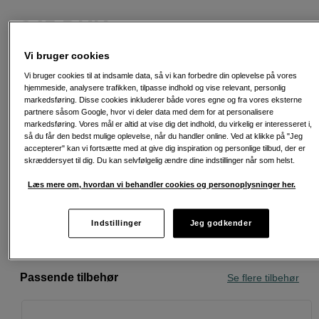
345
DKK
Vi bruger cookies
Antal
Læg i indkøbskurv
Vi bruger cookies til at indsamle data, så vi kan forbedre din oplevelse på vores
hjemmeside, analysere trafikken, tilpasse indhold og vise relevant, personlig
markedsføring. Disse cookies inkluderer både vores egne og fra vores eksterne
partnere såsom Google, hvor vi deler data med dem for at personalisere
markedsføring. Vores mål er altid at vise dig det indhold, du virkelig er interesseret i,
så du får den bedst mulige oplevelse, når du handler online. Ved at klikke på "Jeg
accepterer" kan vi fortsætte med at give dig inspiration og personlige tilbud, der er
Fri fragt ved køb over 500 kr.
skræddersyet til dig. Du kan selvfølgelig ændre dine indstillinger når som helst.
30 dages returret
Læs mere om, hvordan vi behandler cookies og personoplysninger her.
Personlig service og ekspertrådgivning
Indstillinger
Jeg godkender
Passende tilbehør
Se flere tilbehør