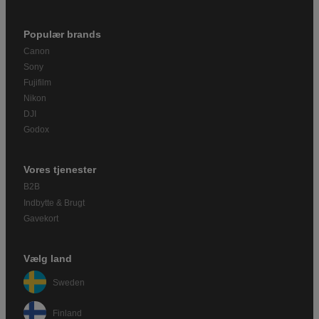
Populær brands
Canon
Sony
Fujifilm
Nikon
DJI
Godox
Vores tjenester
B2B
Indbytte & Brugt
Gavekort
Vælg land
Sweden
Finland