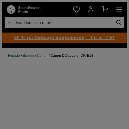
Hej, hvad leder du efter?
30 % på teenage engineering – t.o.m. 7.8!
Forside
Brands
Canon
Canon DC coupler DR-E18