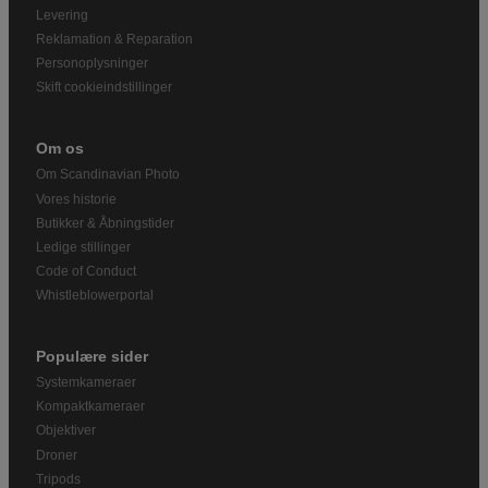
Levering
Reklamation & Reparation
Personoplysninger
Skift cookieindstillinger
Om os
Om Scandinavian Photo
Vores historie
Butikker & Åbningstider
Ledige stillinger
Code of Conduct
Whistleblowerportal
Populære sider
Systemkameraer
Kompaktkameraer
Objektiver
Droner
Tripods