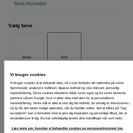
Mere information
Vælg farve
Silver
Sort
Vi bruger cookies
3.039
DKK
Vi bruger cookies til at indsamle data, så vi kan forbedre din oplevelse på vores
hjemmeside, analysere trafikken, tilpasse indhold og vise relevant, personlig
markedsføring. Disse cookies inkluderer både vores egne og fra vores eksterne
Antal
Læg i indkøbskurv
partnere såsom Google, hvor vi deler data med dem for at personalisere
markedsføring. Vores mål er altid at vise dig det indhold, du virkelig er interesseret i,
så du får den bedst mulige oplevelse, når du handler online. Ved at klikke på "Jeg
accepterer" kan vi fortsætte med at give dig inspiration og personlige tilbud, der er
skræddersyet til dig. Du kan selvfølgelig ændre dine indstillinger når som helst.
Læs mere om, hvordan vi behandler cookies og personoplysninger her.