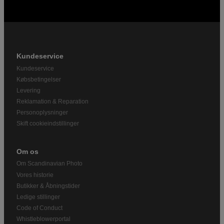
Kundeservice
Kundeservice
Købsbetingelser
Levering
Reklamation & Reparation
Personoplysninger
Skift cookieindstillinger
Om os
Om Scandinavian Photo
Vores historie
Butikker & Åbningstider
Ledige stillinger
Code of Conduct
Whistleblowerportal