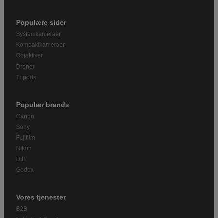
Populære sider
Systemkameraer
Kompaktkameraer
Objektiver
Droner
Tripods
Populær brands
Canon
Sony
Fujifilm
Nikon
DJI
Godox
Vores tjenester
B2B