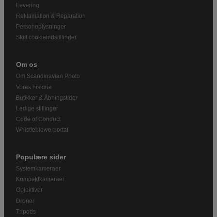
Levering
Reklamation & Reparation
Personoplysninger
Skift cookieindstillinger
Om os
Om Scandinavian Photo
Vores historie
Butikker & Åbningstider
Ledige stillinger
Code of Conduct
Whistleblowerportal
Populære sider
Systemkameraer
Kompaktkameraer
Objektiver
Droner
Tripods