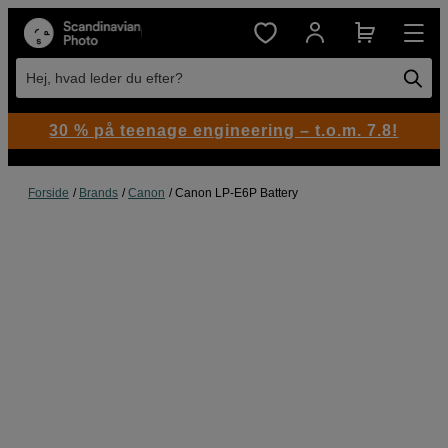
Hej, hvad leder du efter?
30 % på teenage engineering – t.o.m. 7.8!
Forside
Brands
Canon
Canon LP-E6P Battery