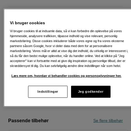
789
DKK
Vi bruger cookies
Antal
Vi bruger cookies til at indsamle data, så vi kan forbedre din oplevelse på vores
Læg i indkøbskurv
hjemmeside, analysere trafikken, tilpasse indhold og vise relevant, personlig
markedsføring. Disse cookies inkluderer både vores egne og fra vores eksterne
partnere såsom Google, hvor vi deler data med dem for at personalisere
markedsføring. Vores mål er altid at vise dig det indhold, du virkelig er interesseret i,
så du får den bedst mulige oplevelse, når du handler online. Ved at klikke på "Jeg
accepterer" kan vi fortsætte med at give dig inspiration og personlige tilbud, der er
skræddersyet til dig. Du kan selvfølgelig ændre dine indstillinger når som helst.
Fri fragt ved køb over 500 kr.
Læs mere om, hvordan vi behandler cookies og personoplysninger her.
30 dages returret
Indstillinger
Jeg godkender
Personlig service og ekspertrådgivning
Passende tilbehør
Se flere tilbehør