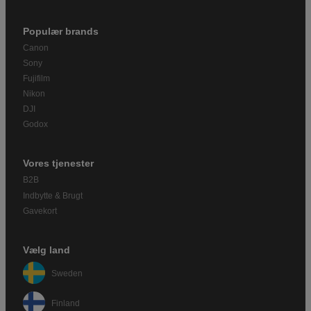
Populær brands
Canon
Sony
Fujifilm
Nikon
DJI
Godox
Vores tjenester
B2B
Indbytte & Brugt
Gavekort
Vælg land
Sweden
Finland