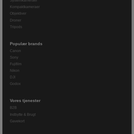
Systemkameraer
Kompaktkameraer
Objektiver
Droner
Tripods
Populær brands
Canon
Sony
Fujifilm
Nikon
DJI
Godox
Vores tjenester
B2B
Indbytte & Brugt
Gavekort