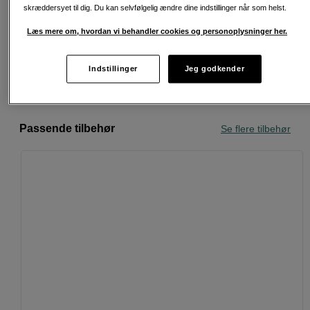
Fri fragt ved køb over 500 kr.
skræddersyet til dig. Du kan selvfølgelig ændre dine indstillinger når som helst.
Læs mere om, hvordan vi behandler cookies og personoplysninger her.
30 dages returret
Personlig service og ekspertrådgivning
Indstillinger
Jeg godkender
Passende tilbehør
Se flere tilbehør