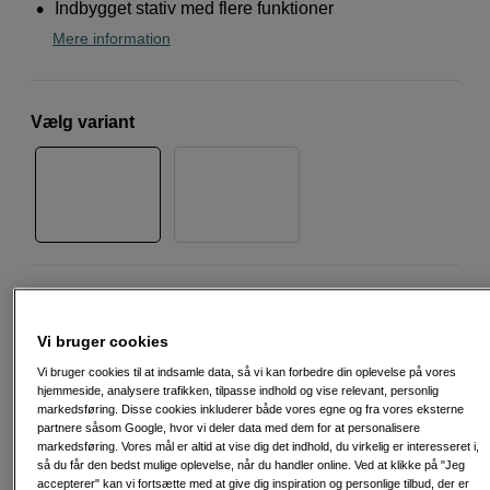
Indbygget stativ med flere funktioner
Mere information
Vælg variant
3.590
DKK
Vi bruger cookies
Antal
Læg i indkøbskurv
Vi bruger cookies til at indsamle data, så vi kan forbedre din oplevelse på vores
hjemmeside, analysere trafikken, tilpasse indhold og vise relevant, personlig
markedsføring. Disse cookies inkluderer både vores egne og fra vores eksterne
partnere såsom Google, hvor vi deler data med dem for at personalisere
markedsføring. Vores mål er altid at vise dig det indhold, du virkelig er interesseret i,
så du får den bedst mulige oplevelse, når du handler online. Ved at klikke på "Jeg
accepterer" kan vi fortsætte med at give dig inspiration og personlige tilbud, der er