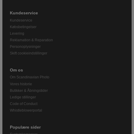
Kundeservice
Kundeservice
Købsbetingelser
Levering
Reklamation & Reparation
Personoplysninger
Skift cookieindstillinger
Om os
Om Scandinavian Photo
Vores historie
Butikker & Åbningstider
Ledige stillinger
Code of Conduct
Whistleblowerportal
Populære sider