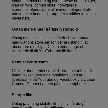
Indfang atmosfæren og hvert eneste ord, du siger,
klart og tydeligt med store indbyggede
stereomikrofoner, uanset hvor du optager. Selv
når vejret er imod dig, sørger et vindfilter for, at du
bliver hørt.
Optag mere under dårlige lysforhold
Optag med selvtillid, selv når det bliver mørkt,
med Canons store sensor, der er i stand til at
absorbere mere lys. Du kan endda tage et
stillbillede til dit YouTube-profilbillede.
Nemt at live streame
Få flere abonnenter i realtid - endda trådløst på
farten takket være dine mobildata - ved at
livestreame på YouTube og Facebook via Canon
Camera Connect-appen på din smartphone.
Skarpe film
Optag jævne og stabile film - selv når du går -
med forbedret billedstabilisering.