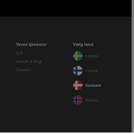
Vores tjenester
Vælg land
B2B
Sweden
Indbytte & Brugt
Gavekort
Finland
Denmark
Norway