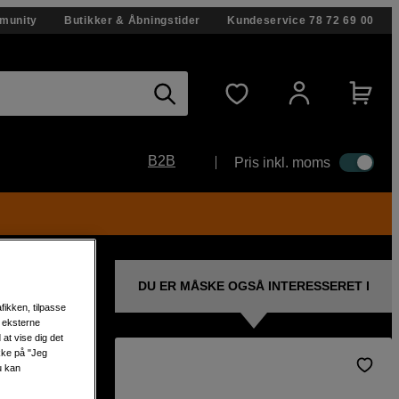
munity
Butikker & Åbningstider
Kundeservice
78 72 69 00
B2B
Pris inkl. moms
DU ER MÅSKE OGSÅ INTERESSERET I
fikken, tilpasse
s eksterne
at vise dig det
ikke på "Jeg
u kan
-