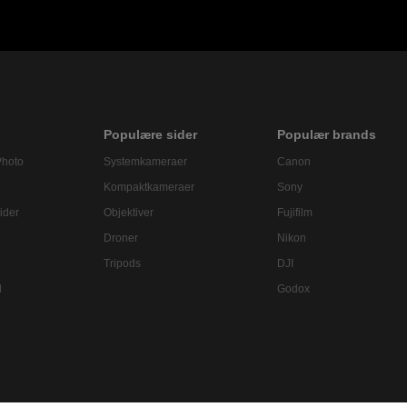
Populære sider
Populær brands
Photo
Systemkameraer
Canon
Kompaktkameraer
Sony
ider
Objektiver
Fujifilm
Droner
Nikon
Tripods
DJI
l
Godox