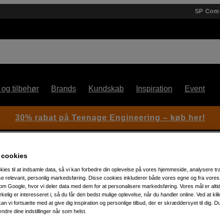
SP Com
 og tilbehør
Brands
Kundskab
Inspiration
Event
30% rabat på Teenage Engineering – køb her!
 cookies
kies til at indsamle data, så vi kan forbedre din oplevelse på vores hjemmeside, analysere tra
ise relevant, personlig markedsføring. Disse cookies inkluderer både vores egne og fra vore
m Google, hvor vi deler data med dem for at personalisere markedsføring. Vores mål er altid 
irkelig er interesseret i, så du får den bedst mulige oplevelse, når du handler online. Ved at kl
Artikelnummer: 1060662
an vi fortsætte med at give dig inspiration og personlige tilbud, der er skræddersyet til dig. D
Avanceret kontrolbord til PTZ
ændre dine indstillinger når som helst.