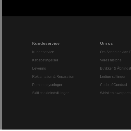
Kundeservice
Om os
Kundeservice
Om Scandinavian 
Købsbetingelser
Vores historie
Levering
Butikker & Åbningst
Reklamation & Reparation
Ledige stillinger
Personoplysninger
Code of Conduct
Skift cookieindstillinger
Whistleblowerporta