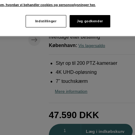
kameraer
m, hvordan vi behandler cookies og personoplysninger her.
Canon
RC-IP1000 Controller
Indstillinger
Jeg godkender
Weblager
:
Forventet levering ca. 10–20
hverdage efter bestilling
København
:
Vis lagersaldo
Styr op til 200 PTZ-kameraer
4K UHD-opløsning
7" touchskærm
Mere information
47.590
DKK
Antal
Læg i indkøbskurv