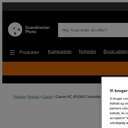
Hej, hvad leder du efter?
Kampagner
Nyheder
Brugt udstyr
Produkter
Vi bruger
Forside
Brands
Canon
Canon RC-IP1000 Controller
Vi bruger coo
indhold og v
partnere såso
indhold, du v
accepterer" k
selvfølgelig 