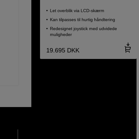
Let overblik via LCD-skærm
Kan tilpasses til hurtig håndtering
Redesignet joystick med udvidede
muligheder
19.695
DKK