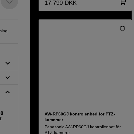
17.790
DKK
ning
00
AW-RP60GJ kontrolenhed for PTZ-
t
kameraer
Panasonic AW-RP60GJ kontrollenhet för
PTZ-kameror