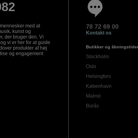
982
e mennesker med at
78 72 69 00
 musik, kunst og
Kontakt os
, der bruger den. Vi
og vi er her for at guide
Butikker og åbningstide
Udover produkter af høj
ertise og engagement
Stockholm
Oslo
Helsingfors
København
Malmö
Borås