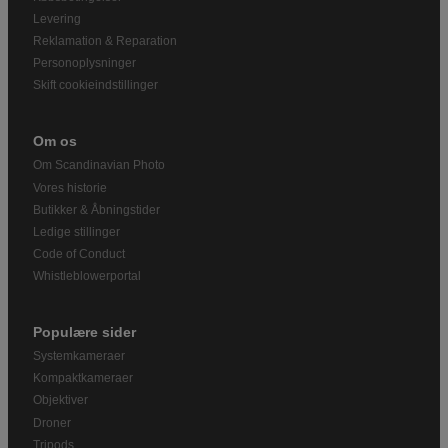
Levering
Reklamation & Reparation
Personoplysninger
Skift cookieindstillinger
Om os
Om Scandinavian Photo
Vores historie
Butikker & Åbningstider
Ledige stillinger
Code of Conduct
Whistleblowerportal
Populære sider
Systemkameraer
Kompaktkameraer
Objektiver
Droner
Tripods