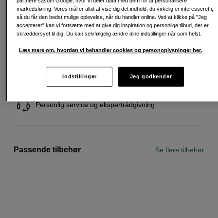
partnere såsom Google, hvor vi deler data med dem for at personalisere
markedsføring. Vores mål er altid at vise dig det indhold, du virkelig er interesseret i,
Læs mere
så du får den bedst mulige oplevelse, når du handler online. Ved at klikke på "Jeg
accepterer" kan vi fortsætte med at give dig inspiration og personlige tilbud, der er
skræddersyet til dig. Du kan selvfølgelig ændre dine indstillinger når som helst.
Læs mere om, hvordan vi behandler cookies og personoplysninger her.
Fri fragt ved køb over 500 kr.
Indstillinger
Jeg godkender
30 dages returret
Personlig service og ekspertrådgivning
Passende tilbehør
Se flere tilbehør