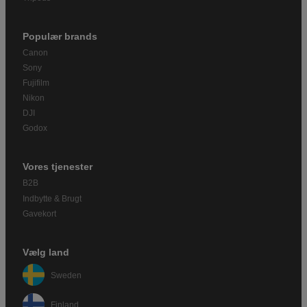
Populær brands
Canon
Sony
Fujifilm
Nikon
DJI
Godox
Vores tjenester
B2B
Indbytte & Brugt
Gavekort
Vælg land
Sweden
Finland