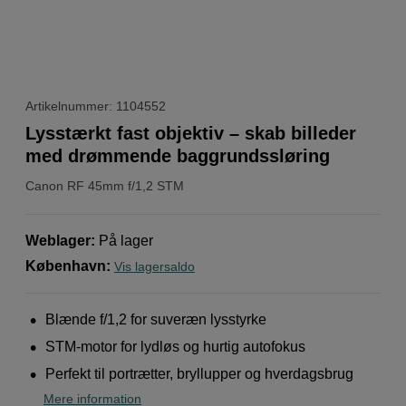
Artikelnummer: 1104552
Lysstærkt fast objektiv – skab billeder
med drømmende baggrundssløring
Canon
RF 45mm f/1,2 STM
Weblager
:
På lager
København
:
Vis lagersaldo
Blænde f/1,2 for suveræn lysstyrke
STM-motor for lydløs og hurtig autofokus
Perfekt til portrætter, bryllupper og hverdagsbrug
Mere information