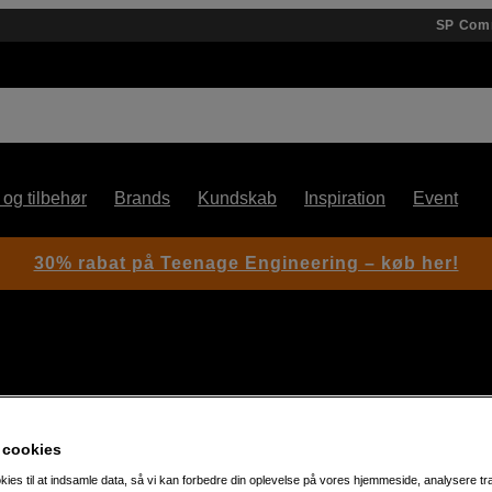
SP Com
 og tilbehør
Brands
Kundskab
Inspiration
Event
30% rabat på Teenage Engineering – køb her!
 cookies
dukter
kies til at indsamle data, så vi kan forbedre din oplevelse på vores hjemmeside, analysere tra