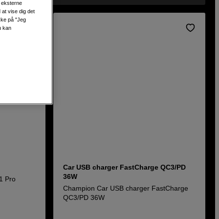
s eksterne
at vise dig det
ikke på "Jeg
u kan
Car USB charger FastCharge QC3/PD
36W
1 Pro
Champion Car USB charger FastCharge
QC3/PD 36W