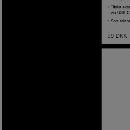
Tilslut eks
via USB-C
Sort adap
99
DKK