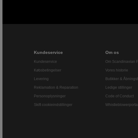
Kundeservice
Om os
Kundeservice
Om Scandinavian 
Købsbetingelser
Vores historie
Levering
Butikker & Åbningst
Reklamation & Reparation
Ledige stillinger
Personoplysninger
Code of Conduct
Skift cookieindstillinger
Whistleblowerporta