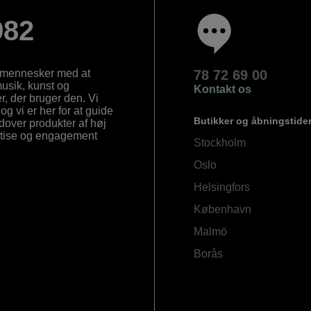
982
e mennesker med at
78 72 69 00
 musik, kunst og
Kontakt os
, der bruger den. Vi
og vi er her for at guide
Butikker og åbningstide
Udover produkter af høj
ertise og engagement
Stockholm
Oslo
Helsingfors
København
Malmö
Borås