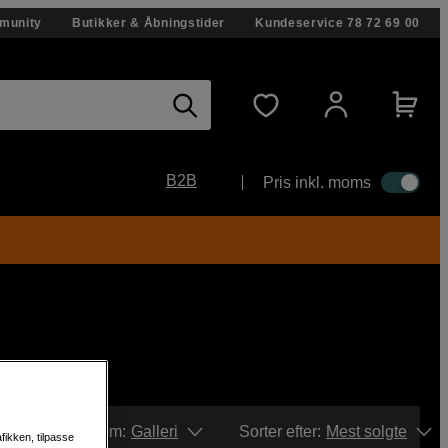
munity
Butikker & Åbningstider
Kundeservice
78 72 69 00
B2B
Pris inkl. moms
Vis som:
Galleri
Sorter efter
:
Mest solgte
fikken, tilpasse