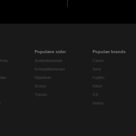
Populære sider
Populær brands
Photo
Systemkameraer
Canon
Kompaktkameraer
Sony
ider
Objektiver
Fujifilm
Droner
Nikon
Tripods
DJI
l
Godox