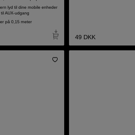
tern lyd til dine mobile enheder
 til AUX-udgang
ter på 0,15 meter
49
DKK