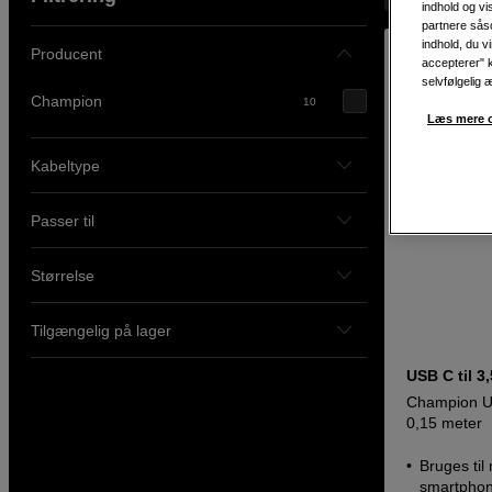
indhold og v
partnere såso
indhold, du v
Producent
accepterer" k
selvfølgelig 
Champion
10
Læs mere o
Kabeltype
Passer til
Størrelse
Tilgængelig på lager
USB C til 3
Champion U
0,15 meter
Bruges ti
smartphone