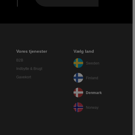
Vores tjenester
Vælg land
B2B
Sweden
Indbytte & Brugt
Gavekort
Finland
Denmark
Norway