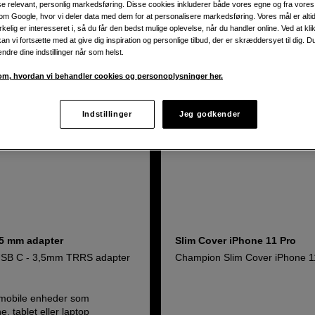
ise relevant, personlig markedsføring. Disse cookies inkluderer både vores egne og fra vore
m Google, hvor vi deler data med dem for at personalisere markedsføring. Vores mål er altid 
irkelig er interesseret i, så du får den bedst mulige oplevelse, når du handler online. Ved at kl
an vi fortsætte med at give dig inspiration og personlige tilbud, der er skræddersyet til dig. D
ændre dine indstillinger når som helst.
m, hvordan vi behandler cookies og personoplysninger her.
Indstillinger
Jeg godkender
,5 mm adapter
Slim Cover iPhone 11 Pro
SB C - 3,5mm TRRS adapter
Champion Slim Cover iPhone 1
l mobile enheder som
, tablet eller laptop