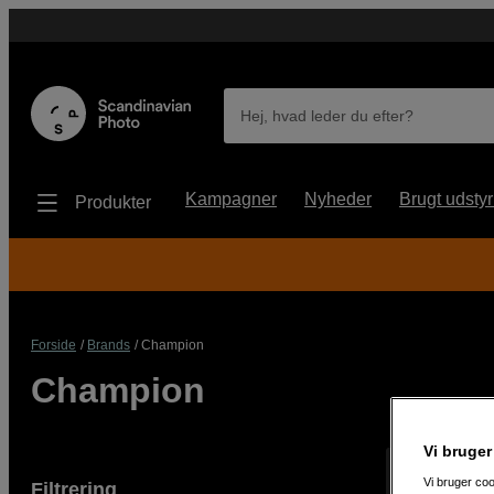
Hej, hvad leder du efter?
Kampagner
Nyheder
Brugt udstyr
Produkter
Forside
Brands
Champion
Champion
Vi bruger
Viser 10 pro
Vi bruger coo
Filtrering