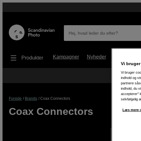
Hej, hvad leder du efter?
Kampagner
Nyheder
Brugt udstyr
Produkter
Vi bruger
Vi bruger coo
indhold og v
partnere såso
indhold, du v
accepterer" k
Forside
Brands
Coax Connectors
selvfølgelig 
Coax Connectors
Læs mere o
Viser 0 prod