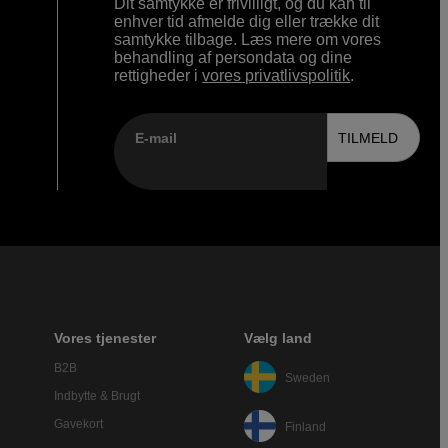
Dit samtykke er frivilligt, og du kan til
enhver tid afmelde dig eller trække dit
samtykke tilbage. Læs mere om vores
behandling af persondata og dine
rettigheder i
vores privatlivspolitik
.
E-mail
TILMELD
Vores tjenester
Vælg land
B2B
Sweden
Indbytte & Brugt
Gavekort
Finland