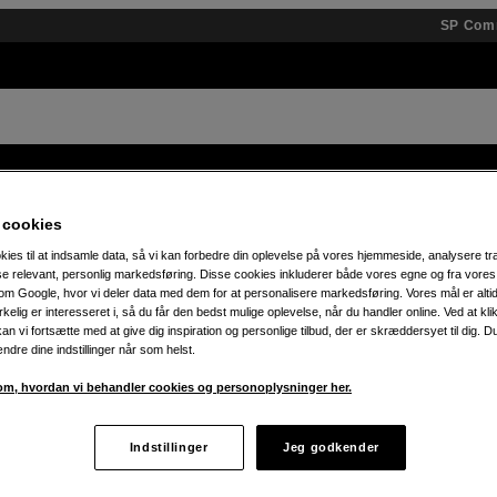
SP Com
 og tilbehør
Brands
Kundskab
Inspiration
Event
 cookies
kies til at indsamle data, så vi kan forbedre din oplevelse på vores hjemmeside, analysere tra
Spar 25 % på JBL Boombox – køb din i dag!
ise relevant, personlig markedsføring. Disse cookies inkluderer både vores egne og fra vore
m Google, hvor vi deler data med dem for at personalisere markedsføring. Vores mål er altid 
irkelig er interesseret i, så du får den bedst mulige oplevelse, når du handler online. Ved at kl
an vi fortsætte med at give dig inspiration og personlige tilbud, der er skræddersyet til dig. D
ændre dine indstillinger når som helst.
m, hvordan vi behandler cookies og personoplysninger her.
Indstillinger
Jeg godkender
ukter