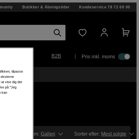
munity
Butikker & Åbningstider
Kundeservice
78 72 69 00
B2B
Pris inkl. moms
fikken, tilpasse
s eksterne
at vise dig det
ikke på "Jeg
u kan
Vis som:
Galleri
Sorter efter
:
Mest solgte