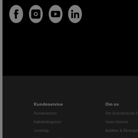
Kundeservice
Om os
Kundeservice
Om Scandinavian 
Købsbetingelser
Vores historie
Levering
Butikker & Åbningst