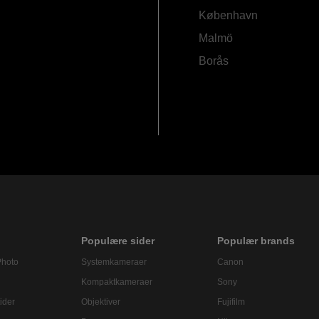
København
Malmö
Borås
Populære sider
Populær brands
Photo
Systemkameraer
Canon
Kompaktkameraer
Sony
ider
Objektiver
Fujifilm