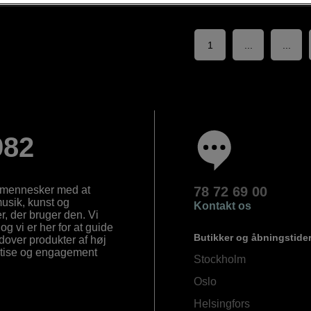
1
...
...
982
e mennesker med at
78 72 69 00
 musik, kunst og
Kontakt os
, der bruger den. Vi
og vi er her for at guide
Butikker og åbningstide
Udover produkter af høj
ertise og engagement
Stockholm
Oslo
Helsingfors