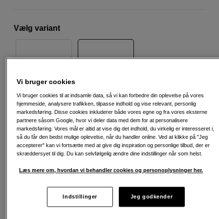
Vælg variant
16TB
12TB
Vi bruger cookies
Vi bruger cookies til at indsamle data, så vi kan forbedre din oplevelse på vores
hjemmeside, analysere trafikken, tilpasse indhold og vise relevant, personlig
markedsføring. Disse cookies inkluderer både vores egne og fra vores eksterne
4.990
DKK
partnere såsom Google, hvor vi deler data med dem for at personalisere
markedsføring. Vores mål er altid at vise dig det indhold, du virkelig er interesseret i,
så du får den bedst mulige oplevelse, når du handler online. Ved at klikke på "Jeg
Antal
Læg i indkøbskurv
accepterer" kan vi fortsætte med at give dig inspiration og personlige tilbud, der er
skræddersyet til dig. Du kan selvfølgelig ændre dine indstillinger når som helst.
Læs mere om, hvordan vi behandler cookies og personoplysninger her.
Indstillinger
Jeg godkender
Fri fragt ved køb over 500 kr.