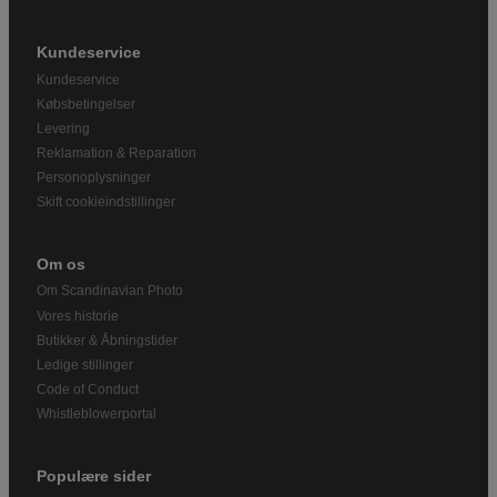
Kundeservice
Kundeservice
Købsbetingelser
Levering
Reklamation & Reparation
Personoplysninger
Skift cookieindstillinger
Om os
Om Scandinavian Photo
Vores historie
Butikker & Åbningstider
Ledige stillinger
Code of Conduct
Whistleblowerportal
Populære sider