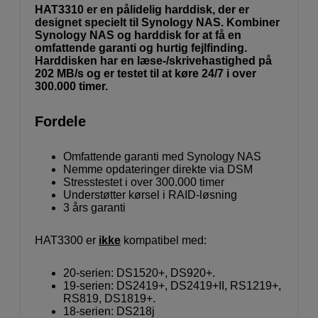
HAT3310 er en pålidelig harddisk, der er
designet specielt til Synology NAS. Kombiner
Synology NAS og harddisk for at få en
omfattende garanti og hurtig fejlfinding.
Harddisken har en læse-/skrivehastighed på
202 MB/s og er testet til at køre 24/7 i over
300.000 timer.
Fordele
Omfattende garanti med Synology NAS
Nemme opdateringer direkte via DSM
Stresstestet i over 300.000 timer
Understøtter kørsel i RAID-løsning
3 års garanti
HAT3300 er
ikke
kompatibel med:
20-serien: DS1520+, DS920+.
19-serien: DS2419+, DS2419+II, RS1219+,
RS819, DS1819+.
18-serien: DS218j