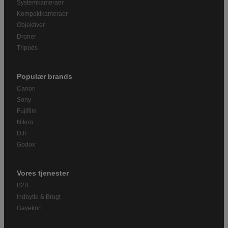
Systemkameraer
Kompaktkameraer
Objektiver
Droner
Tripods
Populær brands
Canon
Sony
Fujifilm
Nikon
DJI
Godox
Vores tjenester
B2B
Indbytte & Brugt
Gavekort