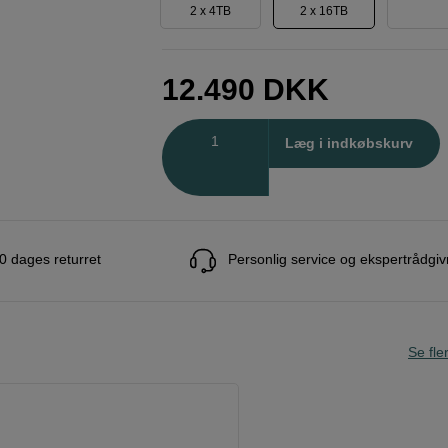
2 x 4TB
2 x 16TB
12.490
DKK
Antal
Læg i indkøbskurv
0 dages returret
Personlig service og ekspertrådgiv
Se fle