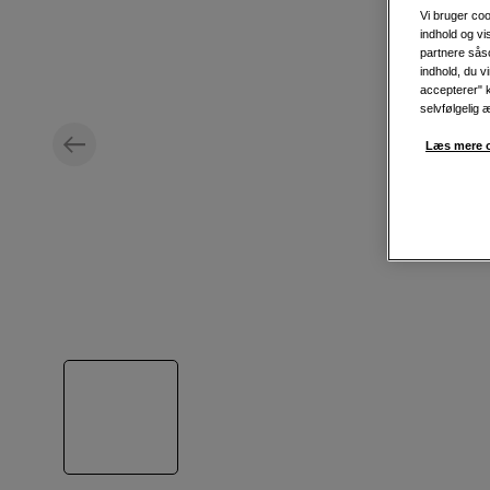
Vi bruger coo
indhold og v
partnere såso
indhold, du v
accepterer" k
selvfølgelig 
Læs mere o