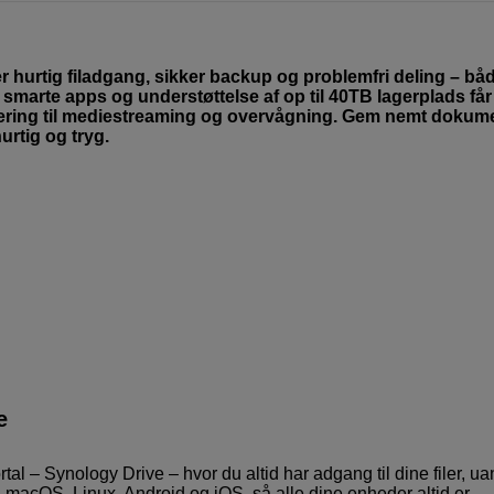
 hurtig filadgang, sikker backup og problemfri deling – bå
smarte apps og understøttelse af op til 40TB lagerplads får
onisering til mediestreaming og overvågning. Gem nemt dokum
urtig og tryg.
e
l – Synology Drive – hvor du altid har adgang til dine filer, ua
macOS, Linux, Android og iOS, så alle dine enheder altid er