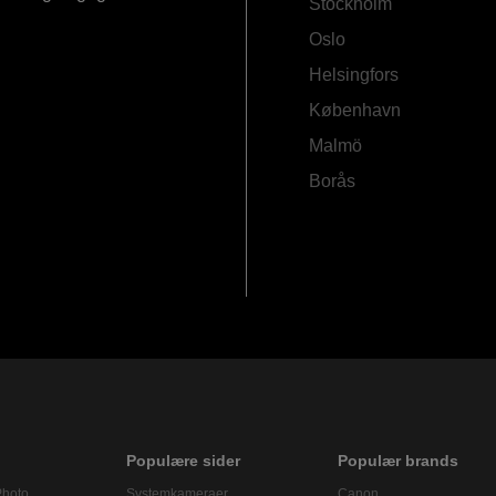
Stockholm
Oslo
Helsingfors
København
Malmö
Borås
Populære sider
Populær brands
Photo
Systemkameraer
Canon