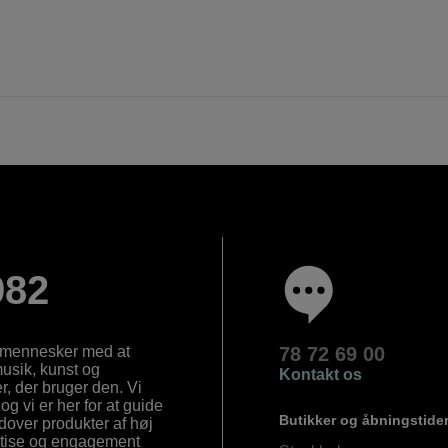
982
e mennesker med at
78 72 69 00
 musik, kunst og
Kontakt os
, der bruger den. Vi
og vi er her for at guide
Butikker og åbningstide
Udover produkter af høj
ertise og engagement