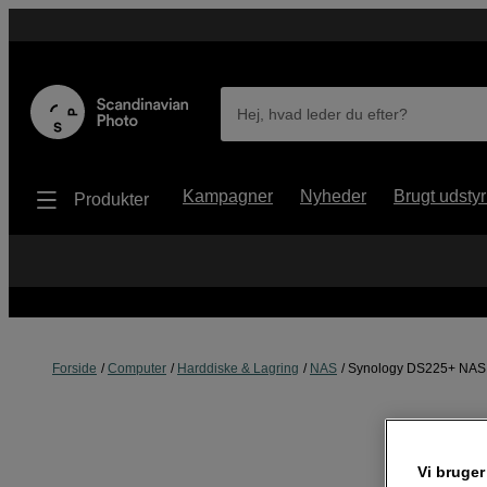
Hej, hvad leder du efter?
Kampagner
Nyheder
Brugt udstyr
Produkter
Forside
Computer
Harddiske & Lagring
NAS
Synology DS225+ NAS 
Vi bruger