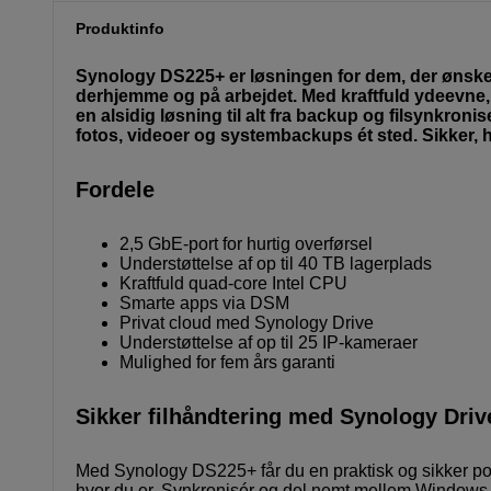
Produktinfo
Synology DS225+ er løsningen for dem, der ønsker
derhjemme og på arbejdet. Med kraftfuld ydeevne, 
en alsidig løsning til alt fra backup og filsynkr
fotos, videoer og systembackups ét sted. Sikker, h
Fordele
2,5 GbE-port for hurtig overførsel
Understøttelse af op til 40 TB lagerplads
Kraftfuld quad-core Intel CPU
Smarte apps via DSM
Privat cloud med Synology Drive
Understøttelse af op til 25 IP-kameraer
Mulighed for fem års garanti
Sikker filhåndtering med Synology Driv
Med Synology DS225+ får du en praktisk og sikker porta
hvor du er. Synkronisér og del nemt mellem Windows, 