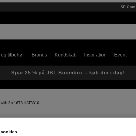
SP Com
 og tilbehør
Brands
Kundskab
Inspiration
Event
Spar 25 % på JBL Boombox – køb din i dag!
with 2 x 16TB HAT3310
Artikelnummer: 1104107
Pakke med DS225+ NAS og 2 
 cookies