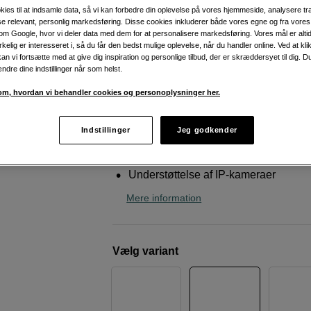
16TB harddiske
kies til at indsamle data, så vi kan forbedre din oplevelse på vores hjemmeside, analysere tra
ise relevant, personlig markedsføring. Disse cookies inkluderer både vores egne og fra vore
Synology
DS225+ NAS with 2 x 16TB HAT33
m Google, hvor vi deler data med dem for at personalisere markedsføring. Vores mål er altid 
irkelig er interesseret i, så du får den bedst mulige oplevelse, når du handler online. Ved at kl
an vi fortsætte med at give dig inspiration og personlige tilbud, der er skræddersyet til dig. D
ændre dine indstillinger når som helst.
Weblager
:
På lager
København
:
Vis lagersaldo
m, hvordan vi behandler cookies og personoplysninger her.
Indstillinger
Jeg godkender
To harddiskbakker
Op til 40TB lagerplads
Understøttelse af IP-kameraer
Mere information
Vælg variant