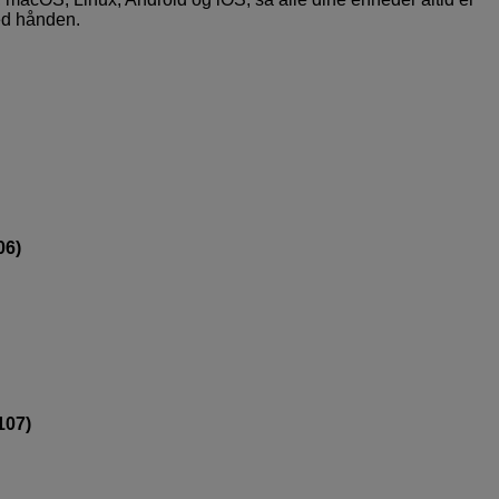
ved hånden.
06)
107)