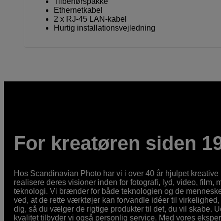
Tilbehørspakke
Ethernetkabel
2 x RJ-45 LAN-kabel
Hurtig installationsvejledning
For kreatøren siden 1
Hos Scandinavian Photo har vi i over 40 år hjulpet kreativ
realisere deres visioner inden for fotografi, lyd, video, film,
teknologi. Vi brænder for både teknologien og de mennesker
ved, at de rette værktøjer kan forvandle idéer til virkelighed, 
dig, så du vælger de rigtige produkter til det, du vil skabe. 
kvalitet tilbyder vi også personlig service. Med vores eksp