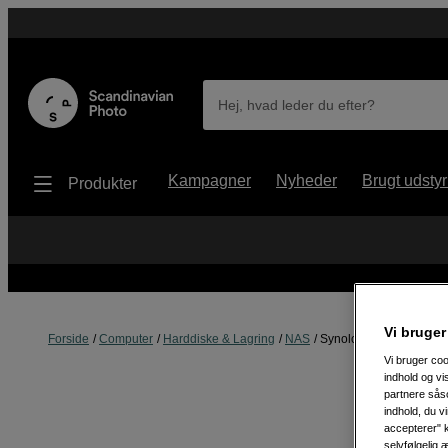
Hej, hvad leder du efter?
Kampagner
Nyheder
Brugt udstyr
Produkter
Vi bruger
Forside
Computer
Harddiske & Lagring
NAS
Synology DX525 5-Bay 
Vi bruger coo
indhold og v
partnere såso
indhold, du v
accepterer" k
selvfølgelig 