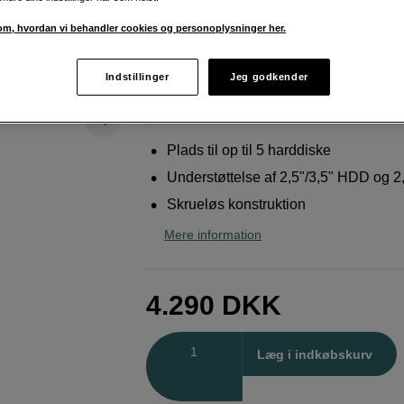
Synology
DX525 5-Bay Expansion Unit
m, hvordan vi behandler cookies og personoplysninger her.
Weblager
:
På lager
Indstillinger
Jeg godkender
København
:
Vis lagersaldo
Plads til op til 5 harddiske
Understøttelse af 2,5"/3,5" HDD og 
Skrueløs konstruktion
Mere information
4.290
DKK
Antal
Læg i indkøbskurv