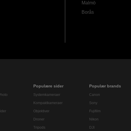
Malmö
Borås
Populære sider
Populær brands
Photo
Systemkameraer
Canon
Kompaktkameraer
Sony
ider
Objektiver
Fujifilm
Droner
Nikon
Tripods
DJI