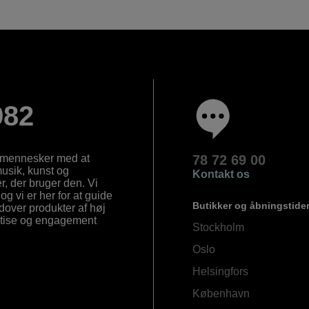
982
e mennesker med at
78 72 69 00
 musik, kunst og
Kontakt os
, der bruger den. Vi
og vi er her for at guide
Butikker og åbningstide
Udover produkter af høj
ertise og engagement
Stockholm
Oslo
Helsingfors
København