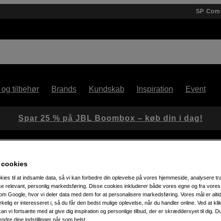
SP Com
 og tilbehør
Brands
Kundskab
Inspiration
Event
Spar 25 % på JBL Boombox – køb din i dag!
 cookies
Expansion Unit
kies til at indsamle data, så vi kan forbedre din oplevelse på vores hjemmeside, analysere tra
ise relevant, personlig markedsføring. Disse cookies inkluderer både vores egne og fra vore
m Google, hvor vi deler data med dem for at personalisere markedsføring. Vores mål er altid 
Artikelnummer: 1104342
irkelig er interesseret i, så du får den bedst mulige oplevelse, når du handler online. Ved at kl
an vi fortsætte med at give dig inspiration og personlige tilbud, der er skræddersyet til dig. D
Udvidelsesenhed til Synolog
ændre dine indstillinger når som helst.