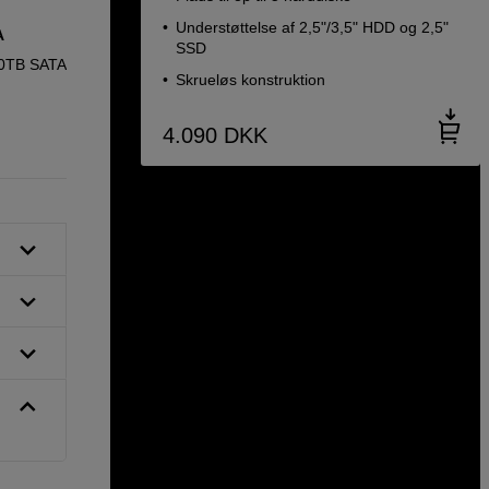
Understøttelse af 2,5"/3,5" HDD og 2,5"
A
SATA SSD til Synology NAS, 960GB
SSD
20TB SATA
Synology SAT5221 960GB 2,5'' SSD
Skrueløs konstruktion
4.090
DKK
5.990
DKK