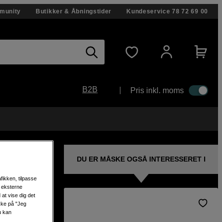
munity
Butikker & Åbningstider
Kundeservice
78 72 69 00
B2B
Pris inkl. moms
DU ER MÅSKE OGSÅ INTERESSERET I
fikken, tilpasse
s eksterne
at vise dig det
ikke på "Jeg
u kan
y NAS