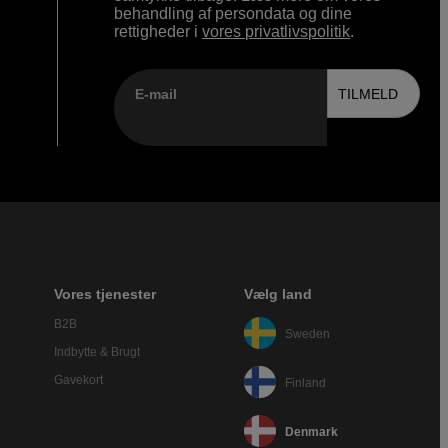
behandling af persondata og dine
rettigheder i
vores privatlivspolitik
.
E-mail
TILMELD
Vores tjenester
Vælg land
B2B
Sweden
Indbytte & Brugt
Gavekort
Finland
Denmark