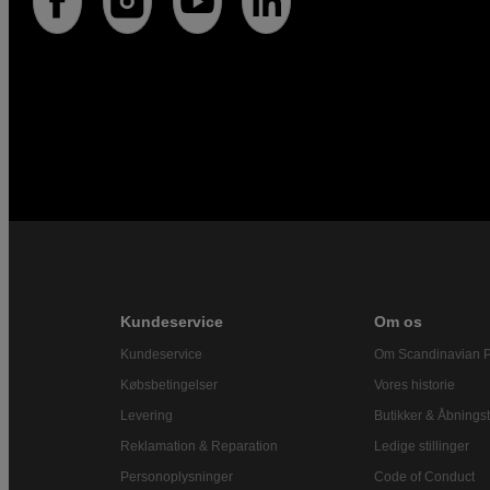
Kundeservice
Om os
Kundeservice
Om Scandinavian 
Købsbetingelser
Vores historie
Levering
Butikker & Åbningst
Reklamation & Reparation
Ledige stillinger
Personoplysninger
Code of Conduct