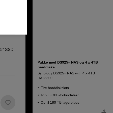
2,5" SSD
Pakke med DS925+ NAS og 4 x 4TB
harddiske
Synology DS925+ NAS with 4 x 4TB
HAT3300
Fire harddiskslots
To 2,5 GbE-forbindelser
Op til 180 TB lagerplads